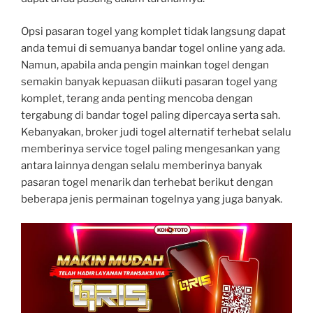
Opsi pasaran togel yang komplet tidak langsung dapat
anda temui di semuanya bandar togel online yang ada.
Namun, apabila anda pengin mainkan togel dengan
semakin banyak kepuasan diikuti pasaran togel yang
komplet, terang anda penting mencoba dengan
tergabung di bandar togel paling dipercaya serta sah.
Kebanyakan, broker judi togel alternatif terhebat selalu
memberinya service togel paling mengesankan yang
antara lainnya dengan selalu memberinya banyak
pasaran togel menarik dan terhebat berikut dengan
beberapa jenis permainan togelnya yang juga banyak.