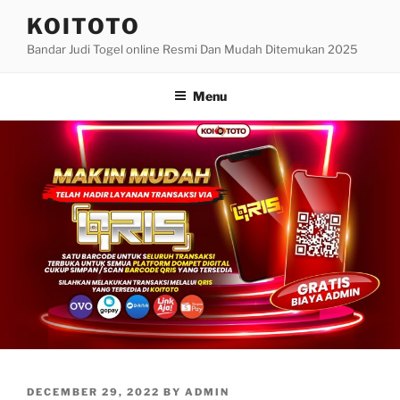
Skip
KOITOTO
to
Bandar Judi Togel online Resmi Dan Mudah Ditemukan 2025
content
Menu
POSTED
DECEMBER 29, 2022
BY
ADMIN