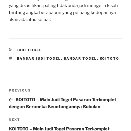
yang dikasihkan, paling tidak anda jadi mengerti kisah
tentang angka berapapun yang peluang kedepannya
akan ada atau keluar.
CATEGORIES
JUDI TOGEL
TAGS
BANDAR JUDI TOGEL
,
BANDAR TOGEL
,
KOITOTO
Post
Previous
PREVIOUS
navigation
Post
KOITOTO – Main Judi Togel Pasaran Terkomplet
dengan Beraneka Keuntungannya Bubulan
Next
NEXT
Post
KOITOTO – Main Judi Togel Pasaran Terkomplet