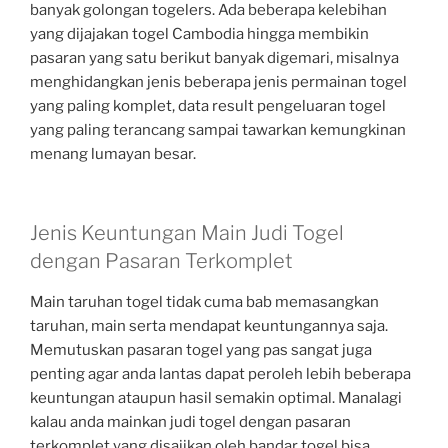
banyak golongan togelers. Ada beberapa kelebihan
yang dijajakan togel Cambodia hingga membikin
pasaran yang satu berikut banyak digemari, misalnya
menghidangkan jenis beberapa jenis permainan togel
yang paling komplet, data result pengeluaran togel
yang paling terancang sampai tawarkan kemungkinan
menang lumayan besar.
Jenis Keuntungan Main Judi Togel
dengan Pasaran Terkomplet
Main taruhan togel tidak cuma bab memasangkan
taruhan, main serta mendapat keuntungannya saja.
Memutuskan pasaran togel yang pas sangat juga
penting agar anda lantas dapat peroleh lebih beberapa
keuntungan ataupun hasil semakin optimal. Manalagi
kalau anda mainkan judi togel dengan pasaran
terkomplet yang disajikan oleh bandar togel bisa