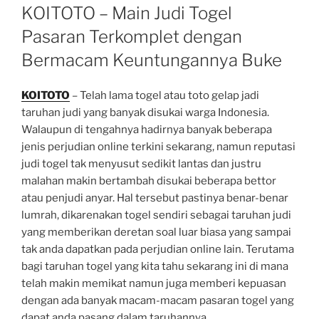
ON
KOITOTO – Main Judi Togel
Pasaran Terkomplet dengan
Bermacam Keuntungannya Buke
KOITOTO
– Telah lama togel atau toto gelap jadi
taruhan judi yang banyak disukai warga Indonesia.
Walaupun di tengahnya hadirnya banyak beberapa
jenis perjudian online terkini sekarang, namun reputasi
judi togel tak menyusut sedikit lantas dan justru
malahan makin bertambah disukai beberapa bettor
atau penjudi anyar. Hal tersebut pastinya benar-benar
lumrah, dikarenakan togel sendiri sebagai taruhan judi
yang memberikan deretan soal luar biasa yang sampai
tak anda dapatkan pada perjudian online lain. Terutama
bagi taruhan togel yang kita tahu sekarang ini di mana
telah makin memikat namun juga memberi kepuasan
dengan ada banyak macam-macam pasaran togel yang
dapat anda pasang dalam taruhannya.