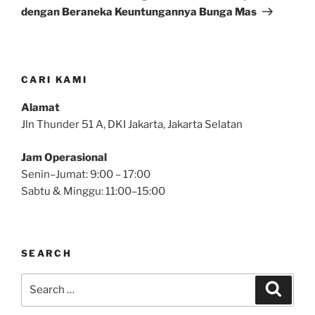
dengan Beraneka Keuntungannya Bunga Mas
CARI KAMI
Alamat
Jln Thunder 51 A, DKI Jakarta, Jakarta Selatan
Jam Operasional
Senin–Jumat: 9:00 – 17:00
Sabtu & Minggu: 11:00–15:00
SEARCH
Search
Search
for: