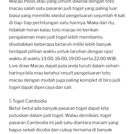
Macau Pools atau yang umum dikenal dengan toto
macau salah satu pasaran judi togel yang paling luar
biasa yang memiliki skedul pengeluaran sejumlah 4 kali
di tiap-tiap perhitungan satu harinya. Maka dari itu,
tidaklah heran kalau toto macau ini berikan
pengalaman main judi togel lebih membantu
disebabkan beberapa betaruh miliki lebih banyak
terdapat pilihan waktu untuk taruhan dengan opsi
waktu di waktu 13:00, 16:00, 19:00 serta 22:00 WIB.
Live draw Macau dapat pula anda turuti dalam sehari-
harinya bila mau ketahui result pengeluaran toto
macau dengan mudah juga paling komplet di biro judi
togel dapat dipercaya dan sah.
 Togel Cambodia
Betul-betul ada banyak pasaran togel dapat kita
putuskan dalam judi togel. Walau demikian, togel
pasaran Cambodia ini jadi satu diantara macam yang
bagus sekali dicoba dan cukup ternama di banyak