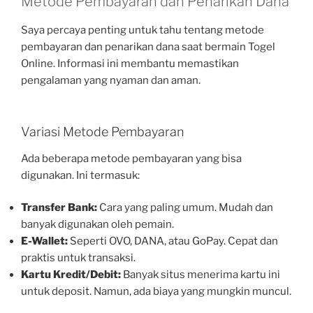
Metode Pembayaran dan Penarikan Dana
Saya percaya penting untuk tahu tentang metode
pembayaran dan penarikan dana saat bermain Togel
Online. Informasi ini membantu memastikan
pengalaman yang nyaman dan aman.
Variasi Metode Pembayaran
Ada beberapa metode pembayaran yang bisa
digunakan. Ini termasuk:
Transfer Bank:
Cara yang paling umum. Mudah dan
banyak digunakan oleh pemain.
E-Wallet:
Seperti OVO, DANA, atau GoPay. Cepat dan
praktis untuk transaksi.
Kartu Kredit/Debit:
Banyak situs menerima kartu ini
untuk deposit. Namun, ada biaya yang mungkin muncul.