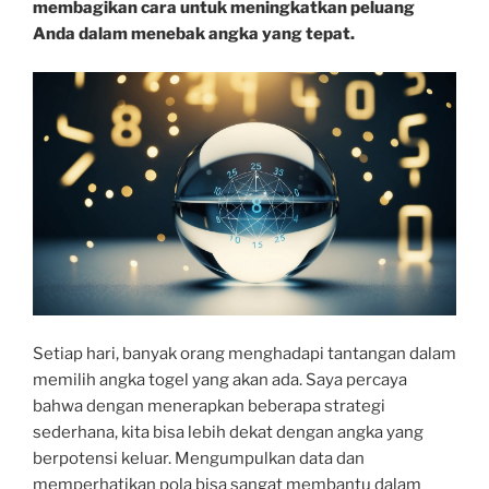
membagikan cara untuk meningkatkan peluang
Anda dalam menebak angka yang tepat.
Setiap hari, banyak orang menghadapi tantangan dalam
memilih angka togel yang akan ada. Saya percaya
bahwa dengan menerapkan beberapa strategi
sederhana, kita bisa lebih dekat dengan angka yang
berpotensi keluar. Mengumpulkan data dan
memperhatikan pola bisa sangat membantu dalam