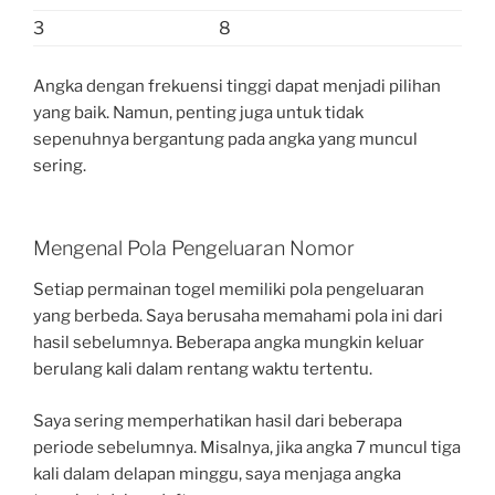
3
8
Angka dengan frekuensi tinggi dapat menjadi pilihan
yang baik. Namun, penting juga untuk tidak
sepenuhnya bergantung pada angka yang muncul
sering.
Mengenal Pola Pengeluaran Nomor
Setiap permainan togel memiliki pola pengeluaran
yang berbeda. Saya berusaha memahami pola ini dari
hasil sebelumnya. Beberapa angka mungkin keluar
berulang kali dalam rentang waktu tertentu.
Saya sering memperhatikan hasil dari beberapa
periode sebelumnya. Misalnya, jika angka 7 muncul tiga
kali dalam delapan minggu, saya menjaga angka