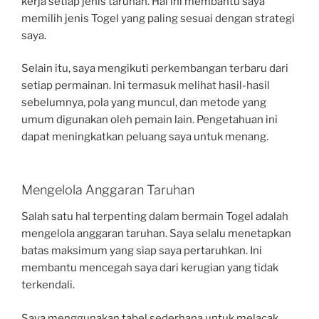
kerja setiap jenis taruhan. Hal ini membantu saya
memilih jenis Togel yang paling sesuai dengan strategi
saya.
Selain itu, saya mengikuti perkembangan terbaru dari
setiap permainan. Ini termasuk melihat hasil-hasil
sebelumnya, pola yang muncul, dan metode yang
umum digunakan oleh pemain lain. Pengetahuan ini
dapat meningkatkan peluang saya untuk menang.
Mengelola Anggaran Taruhan
Salah satu hal terpenting dalam bermain Togel adalah
mengelola anggaran taruhan. Saya selalu menetapkan
batas maksimum yang siap saya pertaruhkan. Ini
membantu mencegah saya dari kerugian yang tidak
terkendali.
Saya menggunakan tabel sederhana untuk melacak