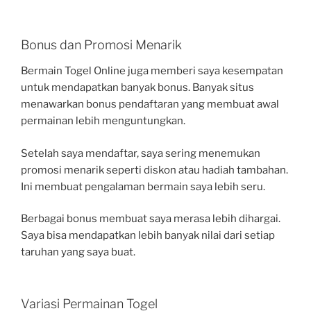
Bonus dan Promosi Menarik
Bermain Togel Online juga memberi saya kesempatan
untuk mendapatkan banyak bonus. Banyak situs
menawarkan bonus pendaftaran yang membuat awal
permainan lebih menguntungkan.
Setelah saya mendaftar, saya sering menemukan
promosi menarik seperti diskon atau hadiah tambahan.
Ini membuat pengalaman bermain saya lebih seru.
Berbagai bonus membuat saya merasa lebih dihargai.
Saya bisa mendapatkan lebih banyak nilai dari setiap
taruhan yang saya buat.
Variasi Permainan Togel