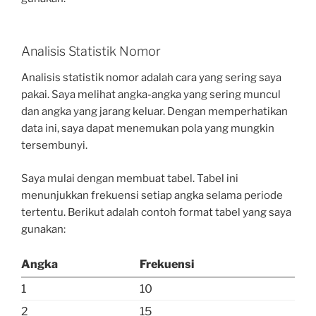
Analisis Statistik Nomor
Analisis statistik nomor adalah cara yang sering saya
pakai. Saya melihat angka-angka yang sering muncul
dan angka yang jarang keluar. Dengan memperhatikan
data ini, saya dapat menemukan pola yang mungkin
tersembunyi.
Saya mulai dengan membuat tabel. Tabel ini
menunjukkan frekuensi setiap angka selama periode
tertentu. Berikut adalah contoh format tabel yang saya
gunakan:
Angka
Frekuensi
1
10
2
15