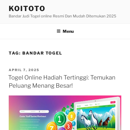
Skip
KOITOTO
to
Bandar Judi Togel online Resmi Dan Mudah Ditemukan 2025
content
Menu
TAG:
BANDAR TOGEL
POSTED
APRIL 7, 2025
ON
Togel Online Hadiah Tertinggi: Temukan
Peluang Menang Besar!