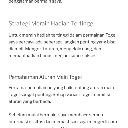
pengalaman bermain saya.
Strategi Meraih Hadiah Tertinggi
Untuk meraih hadiah tertinggi dalam permainan Togel,
saya percaya ada beberapa langkah penting yang bisa
diambil. Mengerti aturan, mengelola uang, dan
memanfaatkan bonus menjadi kunci sukses.
Pemahaman Aturan Main Togel
Pertama, pemahaman yang baik tentang aturan main
Togel sangat penting. Setiap variasi Togel memiliki
aturan yang berbeda.
Sebelum mulai bermain, saya membaca semua
informasi di situs dan memastikan saya mengerti cara