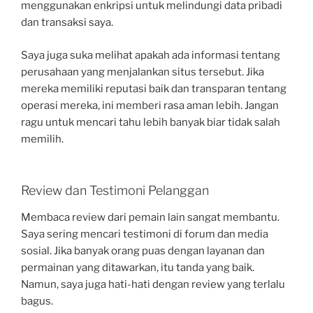
menggunakan enkripsi untuk melindungi data pribadi
dan transaksi saya.
Saya juga suka melihat apakah ada informasi tentang
perusahaan yang menjalankan situs tersebut. Jika
mereka memiliki reputasi baik dan transparan tentang
operasi mereka, ini memberi rasa aman lebih. Jangan
ragu untuk mencari tahu lebih banyak biar tidak salah
memilih.
Review dan Testimoni Pelanggan
Membaca review dari pemain lain sangat membantu.
Saya sering mencari testimoni di forum dan media
sosial. Jika banyak orang puas dengan layanan dan
permainan yang ditawarkan, itu tanda yang baik.
Namun, saya juga hati-hati dengan review yang terlalu
bagus.