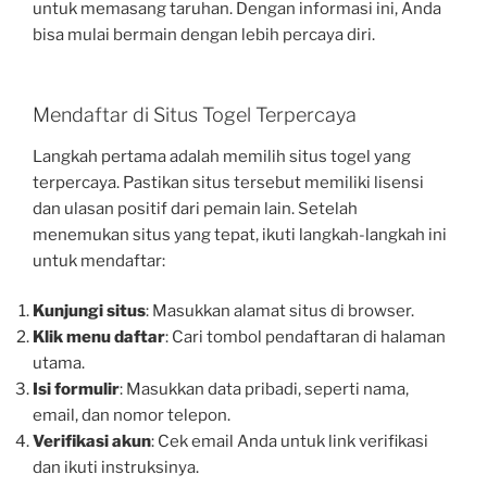
untuk memasang taruhan. Dengan informasi ini, Anda
bisa mulai bermain dengan lebih percaya diri.
Mendaftar di Situs Togel Terpercaya
Langkah pertama adalah memilih situs togel yang
terpercaya. Pastikan situs tersebut memiliki lisensi
dan ulasan positif dari pemain lain. Setelah
menemukan situs yang tepat, ikuti langkah-langkah ini
untuk mendaftar:
Kunjungi situs
: Masukkan alamat situs di browser.
Klik menu daftar
: Cari tombol pendaftaran di halaman
utama.
Isi formulir
: Masukkan data pribadi, seperti nama,
email, dan nomor telepon.
Verifikasi akun
: Cek email Anda untuk link verifikasi
dan ikuti instruksinya.