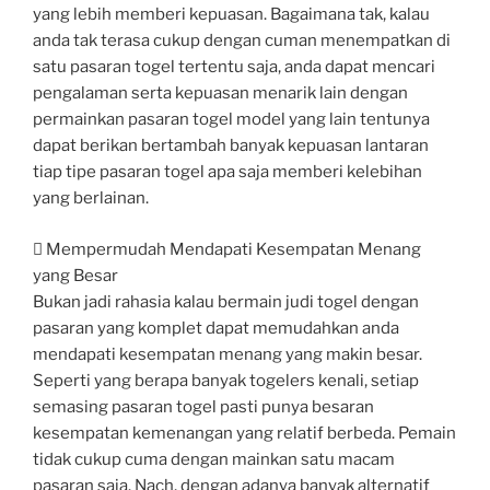
yang lebih memberi kepuasan. Bagaimana tak, kalau
anda tak terasa cukup dengan cuman menempatkan di
satu pasaran togel tertentu saja, anda dapat mencari
pengalaman serta kepuasan menarik lain dengan
permainkan pasaran togel model yang lain tentunya
dapat berikan bertambah banyak kepuasan lantaran
tiap tipe pasaran togel apa saja memberi kelebihan
yang berlainan.
 Mempermudah Mendapati Kesempatan Menang
yang Besar
Bukan jadi rahasia kalau bermain judi togel dengan
pasaran yang komplet dapat memudahkan anda
mendapati kesempatan menang yang makin besar.
Seperti yang berapa banyak togelers kenali, setiap
semasing pasaran togel pasti punya besaran
kesempatan kemenangan yang relatif berbeda. Pemain
tidak cukup cuma dengan mainkan satu macam
pasaran saja. Nach, dengan adanya banyak alternatif