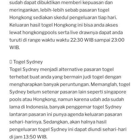
sudah dapat dibuktikan memberi kepuasan dan
meringankan, lebih-lebih sebab pasaran togel
Hongkong sediakan skedul pengeluaran tiap hari.
Keluaran hasil togel Hongkong ini bisa anda akses
lewat hongkongpools serta live drawnya dapat anda
turuti di range waktu waktu 22:30 WIB sampai 23:00
WIB.
 Togel Sydney
Togel Sydney menjadi alternative pasaran togel
terhebat buat anda yang bermain judi togel dengan
mengharapkan banyak peruntungan. Memanglah, togel
Sydney belum setenar pasaran lain seperti singapore
pools atau Hongkong, namun karena udah ada sudah
lama di Indonesia, banyak penggemar togel Sydney
lantaran pasaran ini punya agenda keluaran pasaran
sehari-harinya. Sedangkan, akan halnya hasil
pengeluaran togel Sydney ini dapat diundi sehari-hari
di jam 13:50 WIB.