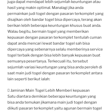
juga dapat mendapat lebih sejumlah keuntungan atau
hasil yang makin optimal. Manalagi jika anda
permainkan judi togel dengan pasaran terkomplet yang
disajikan oleh bandar togel bisa dipercaya, terang akan
berikan lebih beberapa keuntungan khusus buat anda.
Walau begitu, bermain togel yang memberikan
kepuasan dengan pasaran terkomplet tentulah cuman
dapat anda mencari lewat bandar togel sah bisa
dipercaya yang sebenarnya selalu memberinya service
togel terbaik dengan bisa lebih banyak kepuasan buat
semuanya pesertanya. Terkecuali itu, tersebut
sejumlah variasi keuntungan yang bisa anda peroleh di
saat main judi togel dengan pasaran terkomplet antara
lain seperti berikut ialah:
 Jaminan Main Togel Lebih Memberi kepuasan
Satu diantara demikian beberapa keuntungan yang
bisa anda temukan jikamana main judi togel dengan
diikuti pasaran terkomplet yaitu agunan bermain togel