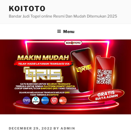
Skip
KOITOTO
to
Bandar Judi Togel online Resmi Dan Mudah Ditemukan 2025
content
Menu
POSTED
DECEMBER 29, 2022
BY
ADMIN