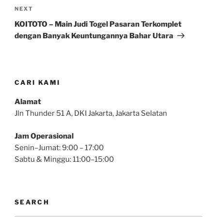
Next
NEXT
Post
KOITOTO – Main Judi Togel Pasaran Terkomplet
dengan Banyak Keuntungannya Bahar Utara
CARI KAMI
Alamat
Jln Thunder 51 A, DKI Jakarta, Jakarta Selatan
Jam Operasional
Senin–Jumat: 9:00 – 17:00
Sabtu & Minggu: 11:00–15:00
SEARCH