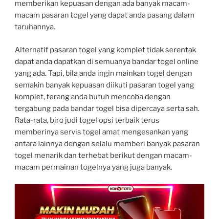
memberikan kepuasan dengan ada banyak macam-
macam pasaran togel yang dapat anda pasang dalam
taruhannya.
Alternatif pasaran togel yang komplet tidak serentak
dapat anda dapatkan di semuanya bandar togel online
yang ada. Tapi, bila anda ingin mainkan togel dengan
semakin banyak kepuasan diikuti pasaran togel yang
komplet, terang anda butuh mencoba dengan
tergabung pada bandar togel bisa dipercaya serta sah.
Rata-rata, biro judi togel opsi terbaik terus
memberinya servis togel amat mengesankan yang
antara lainnya dengan selalu memberi banyak pasaran
togel menarik dan terhebat berikut dengan macam-
macam permainan togelnya yang juga banyak.