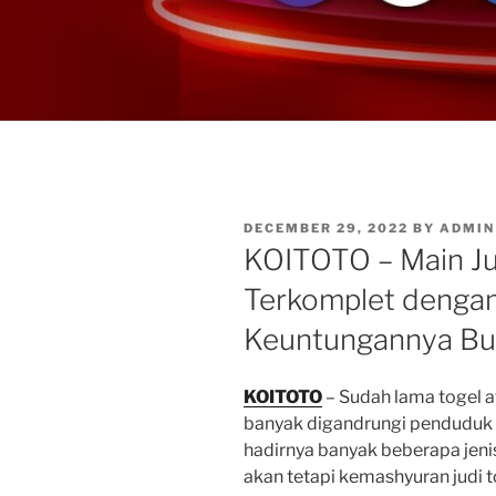
POSTED
DECEMBER 29, 2022
BY
ADMIN
ON
KOITOTO – Main Ju
Terkomplet dengan
Keuntungannya Bu
KOITOTO
– Sudah lama togel at
banyak digandrungi penduduk 
hadirnya banyak beberapa jenis 
akan tetapi kemashyuran judi t