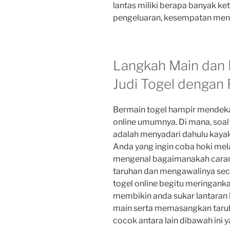
lantas miliki berapa banyak ke
pengeluaran, kesempatan mena
Langkah Main dan
Judi Togel dengan
Bermain togel hampir mendekati
online umumnya. Di mana, soal
adalah menyadari dahulu kaya
Anda yang ingin coba hoki melal
mengenal bagaimanakah caran
taruhan dan mengawalinya sec
togel online begitu meringank
membikin anda sukar lantaran 
main serta memasangkan taruh
cocok antara lain dibawah ini y