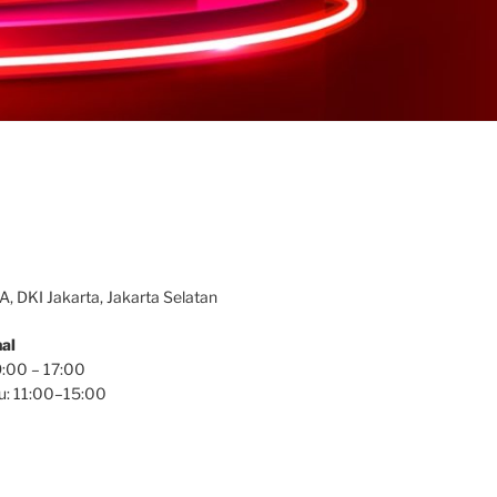
A, DKI Jakarta, Jakarta Selatan
al
9:00 – 17:00
u: 11:00–15:00