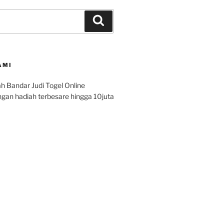
Search
AMI
h Bandar Judi Togel Online
gan hadiah terbesare hingga 10juta