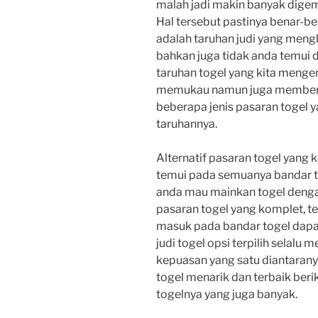
malah jadi makin banyak digem
Hal tersebut pastinya benar-ben
adalah taruhan judi yang meng
bahkan juga tidak anda temui di
taruhan togel yang kita menge
memukau namun juga memberi
beberapa jenis pasaran togel 
taruhannya.
Alternatif pasaran togel yang
temui pada semuanya bandar to
anda mau mainkan togel denga
pasaran togel yang komplet, 
masuk pada bandar togel dapa
judi togel opsi terpilih selal
kepuasan yang satu diantarany
togel menarik dan terbaik b
togelnya yang juga banyak.