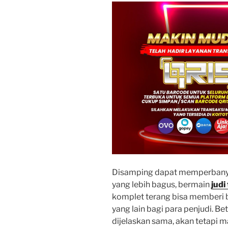
Disamping dapat memperbany
yang lebih bagus, bermain
judi
komplet terang bisa memberi 
yang lain bagi para penjudi. B
dijelaskan sama, akan tetapi 