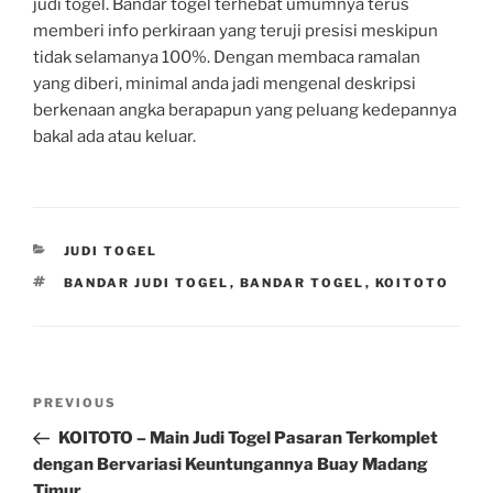
judi togel. Bandar togel terhebat umumnya terus
memberi info perkiraan yang teruji presisi meskipun
tidak selamanya 100%. Dengan membaca ramalan
yang diberi, minimal anda jadi mengenal deskripsi
berkenaan angka berapapun yang peluang kedepannya
bakal ada atau keluar.
CATEGORIES
JUDI TOGEL
TAGS
BANDAR JUDI TOGEL
,
BANDAR TOGEL
,
KOITOTO
Post
Previous
PREVIOUS
navigation
Post
KOITOTO – Main Judi Togel Pasaran Terkomplet
dengan Bervariasi Keuntungannya Buay Madang
Timur