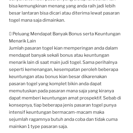
bisa kemungkinan menang yang anda raih jadi lebih
besar lantaran bisa dicari atau diterima lewat pasaran
togel mana saja dimainkan.
 Peluang Mendapat Banyak Bonus serta Keuntungan
Menarik Lain
Jumlah pasaran togel kian memperingan anda dalam
mendapat banyak sekali bonus atau keuntungan
menarik lain di saat main judi togel. Sama perihalnya
seperti kemenangan, kesempatan peroleh beberapa
keuntungan atau bonus kian besar dikarenakan
pasaran togel yang komplet bikin anda dapat
memutuskan pada pasaran mana saja yang kiranya
dapat memberi keuntungan amat prospektif. Sebab di
konsepnya, tiap beberapa jenis pasaran togel punya
intensif keuntungan bermacam-macam maka
sejumlah ragamnya butuh anda coba dan tidak cuma
mainkan 1 type pasaran saja.