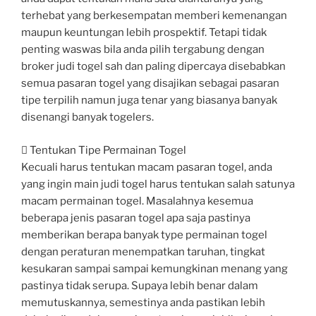
terhebat yang berkesempatan memberi kemenangan
maupun keuntungan lebih prospektif. Tetapi tidak
penting waswas bila anda pilih tergabung dengan
broker judi togel sah dan paling dipercaya disebabkan
semua pasaran togel yang disajikan sebagai pasaran
tipe terpilih namun juga tenar yang biasanya banyak
disenangi banyak togelers.
 Tentukan Tipe Permainan Togel
Kecuali harus tentukan macam pasaran togel, anda
yang ingin main judi togel harus tentukan salah satunya
macam permainan togel. Masalahnya kesemua
beberapa jenis pasaran togel apa saja pastinya
memberikan berapa banyak type permainan togel
dengan peraturan menempatkan taruhan, tingkat
kesukaran sampai sampai kemungkinan menang yang
pastinya tidak serupa. Supaya lebih benar dalam
memutuskannya, semestinya anda pastikan lebih