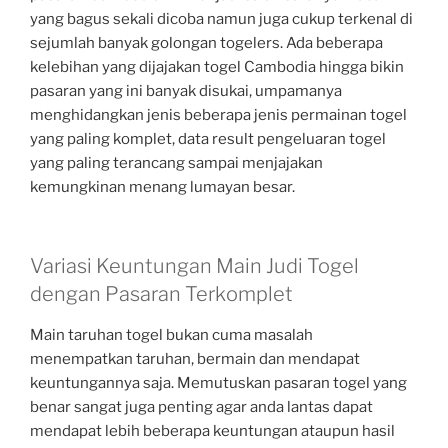
yang bagus sekali dicoba namun juga cukup terkenal di
sejumlah banyak golongan togelers. Ada beberapa
kelebihan yang dijajakan togel Cambodia hingga bikin
pasaran yang ini banyak disukai, umpamanya
menghidangkan jenis beberapa jenis permainan togel
yang paling komplet, data result pengeluaran togel
yang paling terancang sampai menjajakan
kemungkinan menang lumayan besar.
Variasi Keuntungan Main Judi Togel
dengan Pasaran Terkomplet
Main taruhan togel bukan cuma masalah
menempatkan taruhan, bermain dan mendapat
keuntungannya saja. Memutuskan pasaran togel yang
benar sangat juga penting agar anda lantas dapat
mendapat lebih beberapa keuntungan ataupun hasil