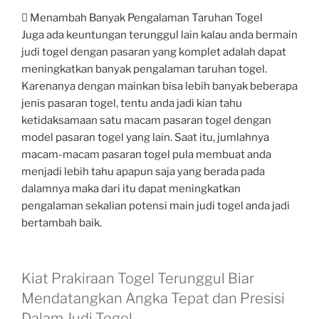
 Menambah Banyak Pengalaman Taruhan Togel
Juga ada keuntungan terunggul lain kalau anda bermain
judi togel dengan pasaran yang komplet adalah dapat
meningkatkan banyak pengalaman taruhan togel.
Karenanya dengan mainkan bisa lebih banyak beberapa
jenis pasaran togel, tentu anda jadi kian tahu
ketidaksamaan satu macam pasaran togel dengan
model pasaran togel yang lain. Saat itu, jumlahnya
macam-macam pasaran togel pula membuat anda
menjadi lebih tahu apapun saja yang berada pada
dalamnya maka dari itu dapat meningkatkan
pengalaman sekalian potensi main judi togel anda jadi
bertambah baik.
Kiat Prakiraan Togel Terunggul Biar
Mendatangkan Angka Tepat dan Presisi
Dalam Judi Togel