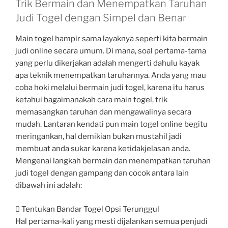
Trik Bermain dan Menempatkan Taruhan
Judi Togel dengan Simpel dan Benar
Main togel hampir sama layaknya seperti kita bermain
judi online secara umum. Di mana, soal pertama-tama
yang perlu dikerjakan adalah mengerti dahulu kayak
apa teknik menempatkan taruhannya. Anda yang mau
coba hoki melalui bermain judi togel, karena itu harus
ketahui bagaimanakah cara main togel, trik
memasangkan taruhan dan mengawalinya secara
mudah. Lantaran kendati pun main togel online begitu
meringankan, hal demikian bukan mustahil jadi
membuat anda sukar karena ketidakjelasan anda.
Mengenai langkah bermain dan menempatkan taruhan
judi togel dengan gampang dan cocok antara lain
dibawah ini adalah:
 Tentukan Bandar Togel Opsi Terunggul
Hal pertama-kali yang mesti dijalankan semua penjudi