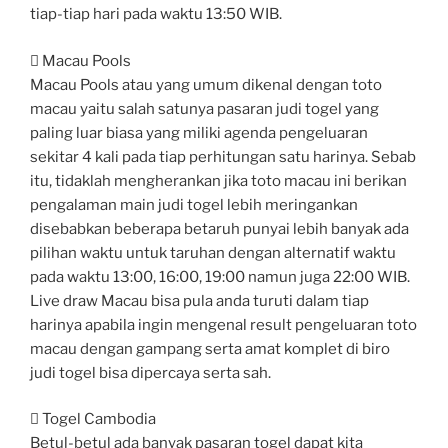
tiap-tiap hari pada waktu 13:50 WIB.
 Macau Pools
Macau Pools atau yang umum dikenal dengan toto
macau yaitu salah satunya pasaran judi togel yang
paling luar biasa yang miliki agenda pengeluaran
sekitar 4 kali pada tiap perhitungan satu harinya. Sebab
itu, tidaklah mengherankan jika toto macau ini berikan
pengalaman main judi togel lebih meringankan
disebabkan beberapa betaruh punyai lebih banyak ada
pilihan waktu untuk taruhan dengan alternatif waktu
pada waktu 13:00, 16:00, 19:00 namun juga 22:00 WIB.
Live draw Macau bisa pula anda turuti dalam tiap
harinya apabila ingin mengenal result pengeluaran toto
macau dengan gampang serta amat komplet di biro
judi togel bisa dipercaya serta sah.
 Togel Cambodia
Betul-betul ada banyak pasaran togel dapat kita