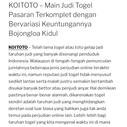
ON
KOITOTO – Main Judi Togel
Pasaran Terkomplet dengan
Bervariasi Keuntungannya
Bojongloa Kidul
KOITOTO
– Telah lama togel atau toto gelap jadi
taruhan judi yang banyak disenangi penduduk
Indonesia. Walaupun di tengah-tengah pemunculan
jumlahnya beberapa jenis perjudian online terakhir
waktu ini, namun reputasi judi togel tidak menyusut
sedikit lantas serta malah justru semakin bertambah
disukai banyak bettor atau penjudi anyar. Hal demikian
pastinya benar-benar alamiah, dikarenakan togel
sendiri adalah taruhan judi yang menghidangkan
deretan soal luar biasa yang bahkan juga tak anda
temui pada perjudian online lain. Lebih-lebih bagi
taruhan togel yang kita mengenal waktu ini di mana