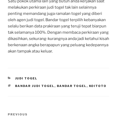
Satu pokok utama lain yang butuh anda kerjakan saat
melakukan perkiraan judi togel tak lain selainnya
penting memandang juga ramalan togel yang diberi
oleh agen judi togel. Bandar togel terpilih kebanyakan
selalu berikan data prakiraan yang teruji tepat biarpun
tak selamanya 100%. Dengan membaca perkiraan yang
dikasihkan, sekurang-kurangnya anda jadi ketahui kisah
berkenaan angka berapapun yang peluang kedepannya
akan tampak atau keluar.
CATEGORIES
JUDI TOGEL
TAGS
BANDAR JUDI TOGEL
,
BANDAR TOGEL
,
KOITOTO
Post
Previous
PREVIOUS