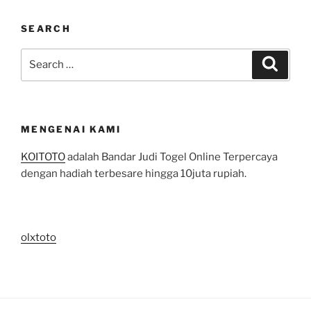
SEARCH
Search
Search
for:
MENGENAI KAMI
KOITOTO
adalah Bandar Judi Togel Online Terpercaya
dengan hadiah terbesare hingga 10juta rupiah.
olxtoto