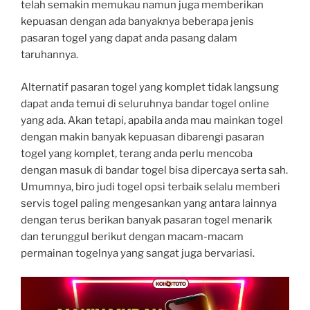
telah semakin memukau namun juga memberikan
kepuasan dengan ada banyaknya beberapa jenis
pasaran togel yang dapat anda pasang dalam
taruhannya.
Alternatif pasaran togel yang komplet tidak langsung
dapat anda temui di seluruhnya bandar togel online
yang ada. Akan tetapi, apabila anda mau mainkan togel
dengan makin banyak kepuasan dibarengi pasaran
togel yang komplet, terang anda perlu mencoba
dengan masuk di bandar togel bisa dipercaya serta sah.
Umumnya, biro judi togel opsi terbaik selalu memberi
servis togel paling mengesankan yang antara lainnya
dengan terus berikan banyak pasaran togel menarik
dan terunggul berikut dengan macam-macam
permainan togelnya yang sangat juga bervariasi.