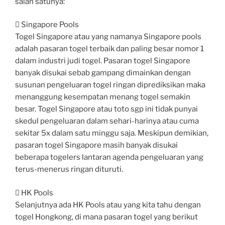
salah satunya:
 Singapore Pools
Togel Singapore atau yang namanya Singapore pools
adalah pasaran togel terbaik dan paling besar nomor 1
dalam industri judi togel. Pasaran togel Singapore
banyak disukai sebab gampang dimainkan dengan
susunan pengeluaran togel ringan diprediksikan maka
menanggung kesempatan menang togel semakin
besar. Togel Singapore atau toto sgp ini tidak punyai
skedul pengeluaran dalam sehari-harinya atau cuma
sekitar 5x dalam satu minggu saja. Meskipun demikian,
pasaran togel Singapore masih banyak disukai
beberapa togelers lantaran agenda pengeluaran yang
terus-menerus ringan dituruti.
 HK Pools
Selanjutnya ada HK Pools atau yang kita tahu dengan
togel Hongkong, di mana pasaran togel yang berikut