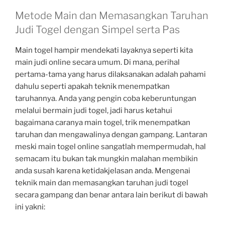
Metode Main dan Memasangkan Taruhan
Judi Togel dengan Simpel serta Pas
Main togel hampir mendekati layaknya seperti kita
main judi online secara umum. Di mana, perihal
pertama-tama yang harus dilaksanakan adalah pahami
dahulu seperti apakah teknik menempatkan
taruhannya. Anda yang pengin coba keberuntungan
melalui bermain judi togel, jadi harus ketahui
bagaimana caranya main togel, trik menempatkan
taruhan dan mengawalinya dengan gampang. Lantaran
meski main togel online sangatlah mempermudah, hal
semacam itu bukan tak mungkin malahan membikin
anda susah karena ketidakjelasan anda. Mengenai
teknik main dan memasangkan taruhan judi togel
secara gampang dan benar antara lain berikut di bawah
ini yakni: