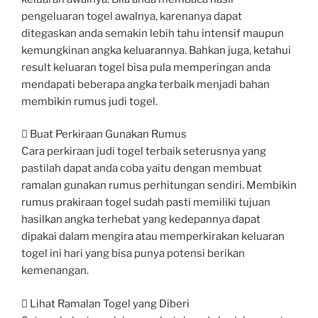
pengeluaran togel awalnya, karenanya dapat
ditegaskan anda semakin lebih tahu intensif maupun
kemungkinan angka keluarannya. Bahkan juga, ketahui
result keluaran togel bisa pula memperingan anda
mendapati beberapa angka terbaik menjadi bahan
membikin rumus judi togel.
 Buat Perkiraan Gunakan Rumus
Cara perkiraan judi togel terbaik seterusnya yang
pastilah dapat anda coba yaitu dengan membuat
ramalan gunakan rumus perhitungan sendiri. Membikin
rumus prakiraan togel sudah pasti memiliki tujuan
hasilkan angka terhebat yang kedepannya dapat
dipakai dalam mengira atau memperkirakan keluaran
togel ini hari yang bisa punya potensi berikan
kemenangan.
 Lihat Ramalan Togel yang Diberi