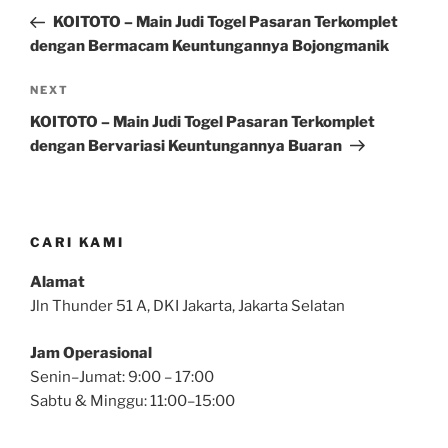
navigation
Post
KOITOTO – Main Judi Togel Pasaran Terkomplet
dengan Bermacam Keuntungannya Bojongmanik
Next
NEXT
Post
KOITOTO – Main Judi Togel Pasaran Terkomplet
dengan Bervariasi Keuntungannya Buaran
CARI KAMI
Alamat
Jln Thunder 51 A, DKI Jakarta, Jakarta Selatan
Jam Operasional
Senin–Jumat: 9:00 – 17:00
Sabtu & Minggu: 11:00–15:00