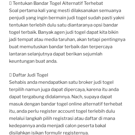
 Tentukan Bandar Togel Alternatif Terhebat
Soal pertama kali yang mesti dilaksanakan semuanya
penjudi yang ingin bermain judi togel sudah pasti yakni
tentukan terlebih dulu satu diantaranya opsi bandar
togel terbaik. Banyak agen judi togel dapat kita bikin
jadi tempat atau media taruhan, akan tetapi pentingnya
buat memutuskan bandar terbaik dan terpercaya
lantaran selanjutnya dapat berikan sejumlah
keuntungan buat anda.
 Daftar Judi Togel
Sehabis anda mendapatkan satu broker judi togel
terpilih namun juga dapat dipercaya, karena itu anda
dapat tergabung didalamnya. Nach, supaya dapat
masuk dengan bandar togel online alternatif terhebat
itu, anda perlu register account togel terlebih dulu
melalui langkah pilih registrasi atau daftar di mana
kedepannya anda menjadi calon peserta bakal
disilahkan isikan formulir registernya.