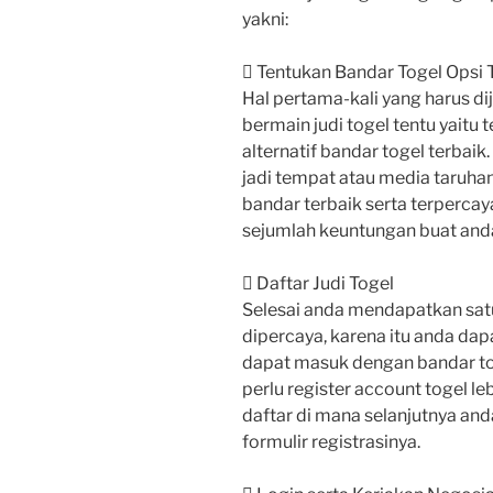
yakni:
 Tentukan Bandar Togel Opsi T
Hal pertama-kali yang harus di
bermain judi togel tentu yaitu 
alternatif bandar togel terbaik.
jadi tempat atau media taruhan,
bandar terbaik serta terperca
sejumlah keuntungan buat and
 Daftar Judi Togel
Selesai anda mendapatkan satu 
dipercaya, karena itu anda da
dapat masuk dengan bandar toge
perlu register account togel leb
daftar di mana selanjutnya anda
formulir registrasinya.