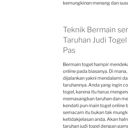
kemungkinan menang dan susun
Teknik Bermain s
Taruhan Judi Toge
Pas
Bermain togel hampir mendekati
online pada biasanya. Di mana
dijalankan yakni mendalami d
taruhannya. Anda yang ingin c
togel, karena itu harus mengen
memasangkan taruhan dan men
kendati pun main togel onlin
semacam itu bukan tak mungkin
ketidakjelasan anda. Akan ha
taruhan judi togel dengan gamp