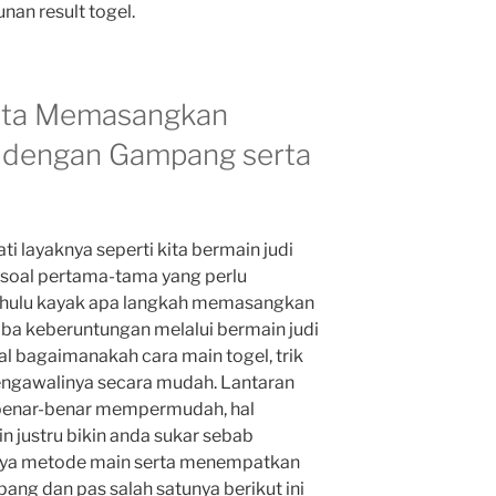
an result togel.
erta Memasangkan
l dengan Gampang serta
 layaknya seperti kita bermain judi
, soal pertama-tama yang perlu
ahulu kayak apa langkah memasangkan
oba keberuntungan melalui bermain judi
al bagaimanakah cara main togel, trik
gawalinya secara mudah. Lantaran
e benar-benar mempermudah, hal
 justru bikin anda sukar sebab
lnya metode main serta menempatkan
ang dan pas salah satunya berikut ini