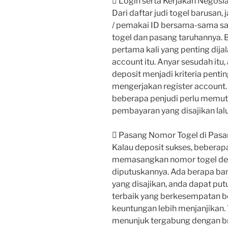
 Login serta Kerjakan Negosia
Dari daftar judi togel barusan,
/ pemakai ID bersama-sama san
togel dan pasang taruhannya. B
pertama kali yang penting dija
account itu. Anyar sesudah itu,
deposit menjadi kriteria penting
mengerjakan register account. 
beberapa penjudi perlu memutu
pembayaran yang disajikan lal
 Pasang Nomor Togel di Pasa
Kalau deposit sukses, beberap
memasangkan nomor togel deng
diputuskannya. Ada berapa b
yang disajikan, anda dapat pu
terbaik yang berkesempatan 
keuntungan lebih menjanjikan. 
menunjuk tergabung dengan bro