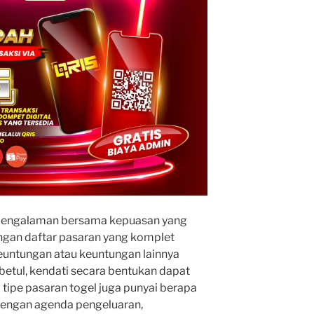
pengalaman bersama kepuasan yang
gan daftar pasaran yang komplet
euntungan atau keuntungan lainnya
betul, kendati secara bentukan dapat
 tipe pasaran togel juga punyai berapa
dengan agenda pengeluaran,