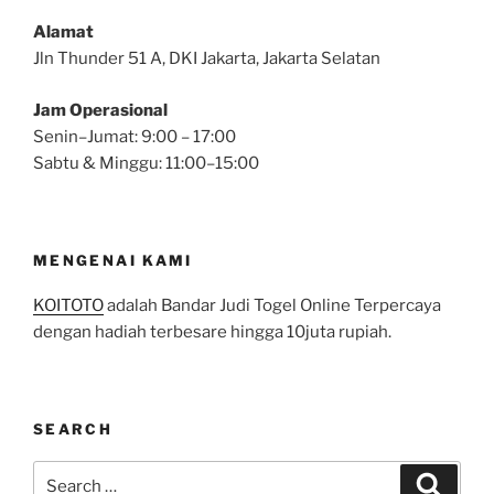
Alamat
Jln Thunder 51 A, DKI Jakarta, Jakarta Selatan
Jam Operasional
Senin–Jumat: 9:00 – 17:00
Sabtu & Minggu: 11:00–15:00
MENGENAI KAMI
KOITOTO
adalah Bandar Judi Togel Online Terpercaya
dengan hadiah terbesare hingga 10juta rupiah.
SEARCH
Search
Search