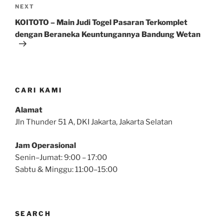
Next
NEXT
Post
KOITOTO – Main Judi Togel Pasaran Terkomplet
dengan Beraneka Keuntungannya Bandung Wetan
CARI KAMI
Alamat
Jln Thunder 51 A, DKI Jakarta, Jakarta Selatan
Jam Operasional
Senin–Jumat: 9:00 – 17:00
Sabtu & Minggu: 11:00–15:00
SEARCH