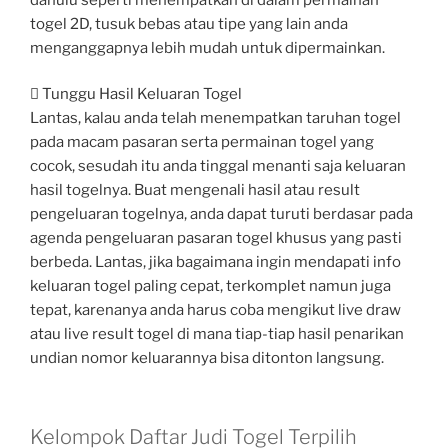
togel 2D, tusuk bebas atau tipe yang lain anda
menganggapnya lebih mudah untuk dipermainkan.
 Tunggu Hasil Keluaran Togel
Lantas, kalau anda telah menempatkan taruhan togel
pada macam pasaran serta permainan togel yang
cocok, sesudah itu anda tinggal menanti saja keluaran
hasil togelnya. Buat mengenali hasil atau result
pengeluaran togelnya, anda dapat turuti berdasar pada
agenda pengeluaran pasaran togel khusus yang pasti
berbeda. Lantas, jika bagaimana ingin mendapati info
keluaran togel paling cepat, terkomplet namun juga
tepat, karenanya anda harus coba mengikut live draw
atau live result togel di mana tiap-tiap hasil penarikan
undian nomor keluarannya bisa ditonton langsung.
Kelompok Daftar Judi Togel Terpilih