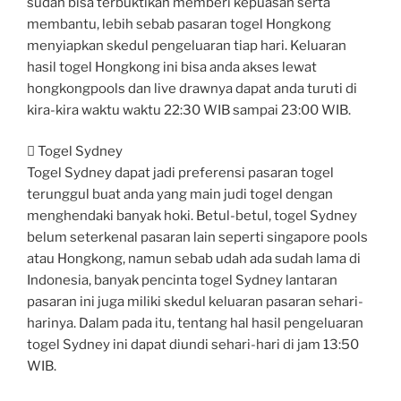
sudah bisa terbuktikan memberi kepuasan serta
membantu, lebih sebab pasaran togel Hongkong
menyiapkan skedul pengeluaran tiap hari. Keluaran
hasil togel Hongkong ini bisa anda akses lewat
hongkongpools dan live drawnya dapat anda turuti di
kira-kira waktu waktu 22:30 WIB sampai 23:00 WIB.
 Togel Sydney
Togel Sydney dapat jadi preferensi pasaran togel
terunggul buat anda yang main judi togel dengan
menghendaki banyak hoki. Betul-betul, togel Sydney
belum seterkenal pasaran lain seperti singapore pools
atau Hongkong, namun sebab udah ada sudah lama di
Indonesia, banyak pencinta togel Sydney lantaran
pasaran ini juga miliki skedul keluaran pasaran sehari-
harinya. Dalam pada itu, tentang hal hasil pengeluaran
togel Sydney ini dapat diundi sehari-hari di jam 13:50
WIB.