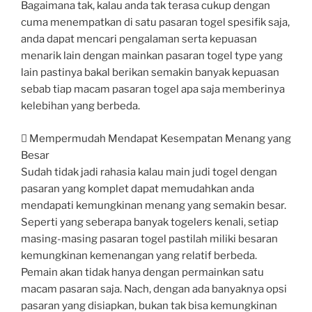
Bagaimana tak, kalau anda tak terasa cukup dengan
cuma menempatkan di satu pasaran togel spesifik saja,
anda dapat mencari pengalaman serta kepuasan
menarik lain dengan mainkan pasaran togel type yang
lain pastinya bakal berikan semakin banyak kepuasan
sebab tiap macam pasaran togel apa saja memberinya
kelebihan yang berbeda.
 Mempermudah Mendapat Kesempatan Menang yang
Besar
Sudah tidak jadi rahasia kalau main judi togel dengan
pasaran yang komplet dapat memudahkan anda
mendapati kemungkinan menang yang semakin besar.
Seperti yang seberapa banyak togelers kenali, setiap
masing-masing pasaran togel pastilah miliki besaran
kemungkinan kemenangan yang relatif berbeda.
Pemain akan tidak hanya dengan permainkan satu
macam pasaran saja. Nach, dengan ada banyaknya opsi
pasaran yang disiapkan, bukan tak bisa kemungkinan