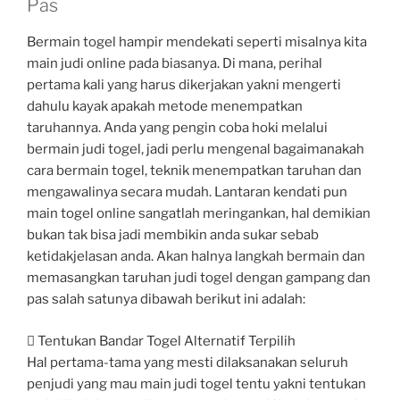
Pas
Bermain togel hampir mendekati seperti misalnya kita
main judi online pada biasanya. Di mana, perihal
pertama kali yang harus dikerjakan yakni mengerti
dahulu kayak apakah metode menempatkan
taruhannya. Anda yang pengin coba hoki melalui
bermain judi togel, jadi perlu mengenal bagaimanakah
cara bermain togel, teknik menempatkan taruhan dan
mengawalinya secara mudah. Lantaran kendati pun
main togel online sangatlah meringankan, hal demikian
bukan tak bisa jadi membikin anda sukar sebab
ketidakjelasan anda. Akan halnya langkah bermain dan
memasangkan taruhan judi togel dengan gampang dan
pas salah satunya dibawah berikut ini adalah:
 Tentukan Bandar Togel Alternatif Terpilih
Hal pertama-tama yang mesti dilaksanakan seluruh
penjudi yang mau main judi togel tentu yakni tentukan