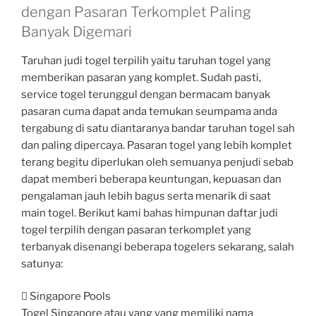
dengan Pasaran Terkomplet Paling
Banyak Digemari
Taruhan judi togel terpilih yaitu taruhan togel yang
memberikan pasaran yang komplet. Sudah pasti,
service togel terunggul dengan bermacam banyak
pasaran cuma dapat anda temukan seumpama anda
tergabung di satu diantaranya bandar taruhan togel sah
dan paling dipercaya. Pasaran togel yang lebih komplet
terang begitu diperlukan oleh semuanya penjudi sebab
dapat memberi beberapa keuntungan, kepuasan dan
pengalaman jauh lebih bagus serta menarik di saat
main togel. Berikut kami bahas himpunan daftar judi
togel terpilih dengan pasaran terkomplet yang
terbanyak disenangi beberapa togelers sekarang, salah
satunya:
 Singapore Pools
Togel Singapore atau yang yang memiliki nama