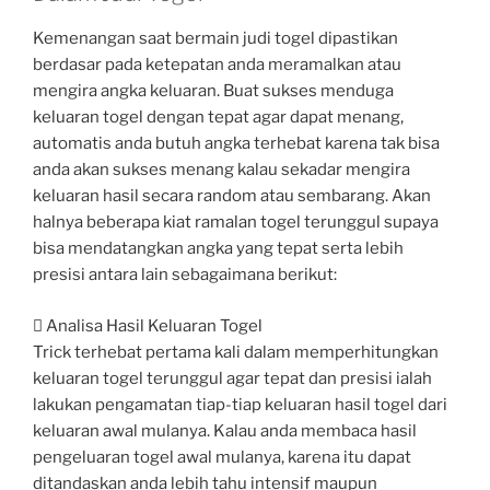
Kemenangan saat bermain judi togel dipastikan
berdasar pada ketepatan anda meramalkan atau
mengira angka keluaran. Buat sukses menduga
keluaran togel dengan tepat agar dapat menang,
automatis anda butuh angka terhebat karena tak bisa
anda akan sukses menang kalau sekadar mengira
keluaran hasil secara random atau sembarang. Akan
halnya beberapa kiat ramalan togel terunggul supaya
bisa mendatangkan angka yang tepat serta lebih
presisi antara lain sebagaimana berikut:
 Analisa Hasil Keluaran Togel
Trick terhebat pertama kali dalam memperhitungkan
keluaran togel terunggul agar tepat dan presisi ialah
lakukan pengamatan tiap-tiap keluaran hasil togel dari
keluaran awal mulanya. Kalau anda membaca hasil
pengeluaran togel awal mulanya, karena itu dapat
ditandaskan anda lebih tahu intensif maupun