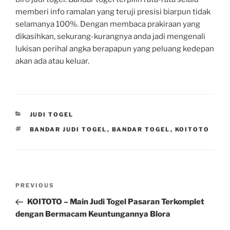
memberi info ramalan yang teruji presisi biarpun tidak
selamanya 100%. Dengan membaca prakiraan yang
dikasihkan, sekurang-kurangnya anda jadi mengenali
lukisan perihal angka berapapun yang peluang kedepan
akan ada atau keluar.
CATEGORIES
JUDI TOGEL
TAGS
BANDAR JUDI TOGEL
,
BANDAR TOGEL
,
KOITOTO
Post
Previous
PREVIOUS
navigation
Post
KOITOTO – Main Judi Togel Pasaran Terkomplet
dengan Bermacam Keuntungannya Blora