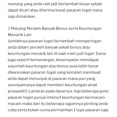
menang yang anda raih jadi bertambah besar sebab
dapat dicari atau diterima lewat pasaran togel mana
saja dimainkan.
 Peluang Peroleh Banyak Bonus serta Keuntungan
Menarik Lain
Jumlahnya pasaran togel bertambah memperingan
anda dalam peroleh banyak sekali bonus atau
keuntungan menarik lain di saat main judi togel. Sama
juga seperti kemenangan, kesempatan mendapat
sejumlah keuntungan atau bonus pula lebih besar
dikarenakan pasaran togel yang komplet membuat
anda dapat menunjuk di pasaran mana pun yang
seumpamanya dapat memberi keuntungan amat
prospektif. Lantaran pada dasarnya, tiap beberapa jenis
pasaran togel punyai intensif keuntungan bermacam-
macam maka dari itu beberapa ragamnya penting anda
coba serta bukan cuma permainkan 1 type pasaran saja.