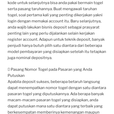
kode untuk selanjutnya bisa anda pakai bermain togel
serta pasang taruhannya. Buat mengawali taruhan
togel, soal pertama kali yang penting dikerjakan yakni
login dengan memakai account itu. Baru selanjutnya,
anda wajib lakukan bisnis deposit sebagai prasyarat
penting lain yang perlu dijalankan selain kerjakan
register account. Adapun untuk teknik deposit, banyak
penjudi hanya butuh pilih satu diantara dari beberapa
model pembayaran yang disiapkan setelah itu tetapkan
juga nominal depositnya.
 Pasang Nomor Togel pada Pasaran yang Anda
Putuskan
Apabila deposit sukses, beberapa betaruh langsung
dapat menempatkan nomor togel dengan satu diantara
pasaran togel yang diputuskannya. Ada berapa banyak
macam-macam pasaran togel yang disiapkan, anda
dapat putuskan mana satu diantara yang terbaik yang
berkesempatan memberinya kemenangan maupun