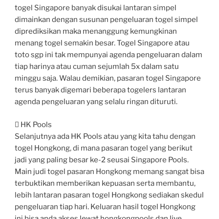
togel Singapore banyak disukai lantaran simpel
dimainkan dengan susunan pengeluaran togel simpel
diprediksikan maka menanggung kemungkinan
menang togel semakin besar. Togel Singapore atau
toto sgp ini tak mempunyai agenda pengeluaran dalam
tiap harinya atau cuman sejumlah 5x dalam satu
minggu saja. Walau demikian, pasaran togel Singapore
terus banyak digemari beberapa togelers lantaran
agenda pengeluaran yang selalu ringan dituruti.
 HK Pools
Selanjutnya ada HK Pools atau yang kita tahu dengan
togel Hongkong, di mana pasaran togel yang berikut
jadi yang paling besar ke-2 seusai Singapore Pools.
Main judi togel pasaran Hongkong memang sangat bisa
terbuktikan memberikan kepuasan serta membantu,
lebih lantaran pasaran togel Hongkong sediakan skedul
pengeluaran tiap hari. Keluaran hasil togel Hongkong
ini bisa anda akses lewat hongkongpools dan live