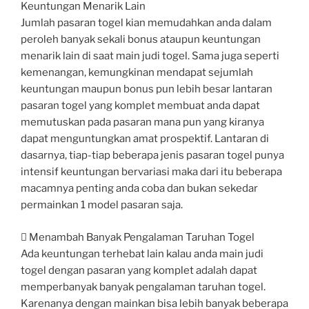
Keuntungan Menarik Lain
Jumlah pasaran togel kian memudahkan anda dalam
peroleh banyak sekali bonus ataupun keuntungan
menarik lain di saat main judi togel. Sama juga seperti
kemenangan, kemungkinan mendapat sejumlah
keuntungan maupun bonus pun lebih besar lantaran
pasaran togel yang komplet membuat anda dapat
memutuskan pada pasaran mana pun yang kiranya
dapat menguntungkan amat prospektif. Lantaran di
dasarnya, tiap-tiap beberapa jenis pasaran togel punya
intensif keuntungan bervariasi maka dari itu beberapa
macamnya penting anda coba dan bukan sekedar
permainkan 1 model pasaran saja.
 Menambah Banyak Pengalaman Taruhan Togel
Ada keuntungan terhebat lain kalau anda main judi
togel dengan pasaran yang komplet adalah dapat
memperbanyak banyak pengalaman taruhan togel.
Karenanya dengan mainkan bisa lebih banyak beberapa