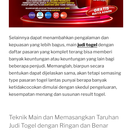
Selainnya dapat menambahkan pengalaman dan
kepuasan yang lebih bagus, main
judi togel
dengan
daftar pasaran yang komplet terang bisa memberi
banyak keuntungan atau keuntungan yang lain bagi
beberapa penjudi. Memanglah, biarpun secara
bentukan dapat dijelaskan sama, akan tetapi semasing
type pasaran togel lantas punyai berapa banyak
ketidakcocokan dimulai dengan skedul pengeluaran,
kesempatan menang dan susunan result togel.
Teknik Main dan Memasangkan Taruhan
Judi Togel dengan Ringan dan Benar