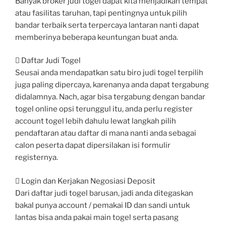
Banyak broker judi togel dapat kita menjadikan tempat
atau fasilitas taruhan, tapi pentingnya untuk pilih
bandar terbaik serta terpercaya lantaran nanti dapat
memberinya beberapa keuntungan buat anda.
 Daftar Judi Togel
Seusai anda mendapatkan satu biro judi togel terpilih
juga paling dipercaya, karenanya anda dapat tergabung
didalamnya. Nach, agar bisa tergabung dengan bandar
togel online opsi terunggul itu, anda perlu register
account togel lebih dahulu lewat langkah pilih
pendaftaran atau daftar di mana nanti anda sebagai
calon peserta dapat dipersilakan isi formulir
registernya.
 Login dan Kerjakan Negosiasi Deposit
Dari daftar judi togel barusan, jadi anda ditegaskan
bakal punya account / pemakai ID dan sandi untuk
lantas bisa anda pakai main togel serta pasang