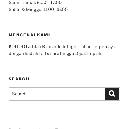
Senin–Jumat: 9:00 – 17:00
Sabtu & Minggu: 11:00–15:00
MENGENAI KAMI
KOITOTO
adalah Bandar Judi Togel Online Terpercaya
dengan hadiah terbesare hingga 10juta rupiah.
SEARCH
Search
Search
for: