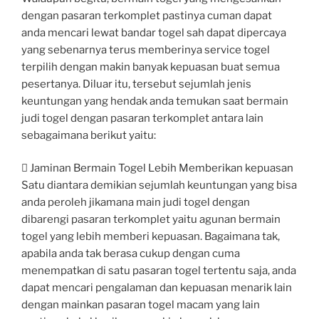
dengan pasaran terkomplet pastinya cuman dapat
anda mencari lewat bandar togel sah dapat dipercaya
yang sebenarnya terus memberinya service togel
terpilih dengan makin banyak kepuasan buat semua
pesertanya. Diluar itu, tersebut sejumlah jenis
keuntungan yang hendak anda temukan saat bermain
judi togel dengan pasaran terkomplet antara lain
sebagaimana berikut yaitu:
 Jaminan Bermain Togel Lebih Memberikan kepuasan
Satu diantara demikian sejumlah keuntungan yang bisa
anda peroleh jikamana main judi togel dengan
dibarengi pasaran terkomplet yaitu agunan bermain
togel yang lebih memberi kepuasan. Bagaimana tak,
apabila anda tak berasa cukup dengan cuma
menempatkan di satu pasaran togel tertentu saja, anda
dapat mencari pengalaman dan kepuasan menarik lain
dengan mainkan pasaran togel macam yang lain