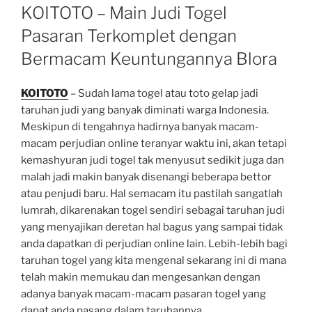
ON
KOITOTO – Main Judi Togel
Pasaran Terkomplet dengan
Bermacam Keuntungannya Blora
KOITOTO
– Sudah lama togel atau toto gelap jadi
taruhan judi yang banyak diminati warga Indonesia.
Meskipun di tengahnya hadirnya banyak macam-
macam perjudian online teranyar waktu ini, akan tetapi
kemashyuran judi togel tak menyusut sedikit juga dan
malah jadi makin banyak disenangi beberapa bettor
atau penjudi baru. Hal semacam itu pastilah sangatlah
lumrah, dikarenakan togel sendiri sebagai taruhan judi
yang menyajikan deretan hal bagus yang sampai tidak
anda dapatkan di perjudian online lain. Lebih-lebih bagi
taruhan togel yang kita mengenal sekarang ini di mana
telah makin memukau dan mengesankan dengan
adanya banyak macam-macam pasaran togel yang
dapat anda pasang dalam taruhannya.