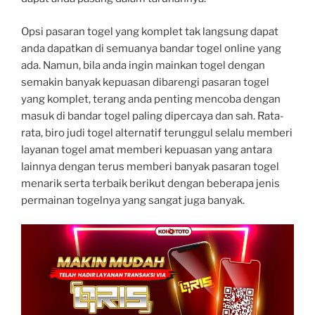
Opsi pasaran togel yang komplet tak langsung dapat
anda dapatkan di semuanya bandar togel online yang
ada. Namun, bila anda ingin mainkan togel dengan
semakin banyak kepuasan dibarengi pasaran togel
yang komplet, terang anda penting mencoba dengan
masuk di bandar togel paling dipercaya dan sah. Rata-
rata, biro judi togel alternatif terunggul selalu memberi
layanan togel amat memberi kepuasan yang antara
lainnya dengan terus memberi banyak pasaran togel
menarik serta terbaik berikut dengan beberapa jenis
permainan togelnya yang sangat juga banyak.