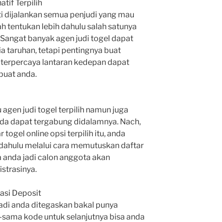
tif Terpilih
ti dijalankan semua penjudi yang mau
ah tentukan lebih dahulu salah satunya
. Sangat banyak agen judi togel dapat
ia taruhan, tetapi pentingnya buat
 terpercaya lantaran kedepan dapat
buat anda.
agen judi togel terpilih namun juga
nda dapat tergabung didalamnya. Nach,
ogel online opsi terpilih itu, anda
h dahulu melalui cara memutuskan daftar
a anda jadi calon anggota akan
istrasinya.
asi Deposit
 jadi anda ditegaskan bakal punya
-sama kode untuk selanjutnya bisa anda