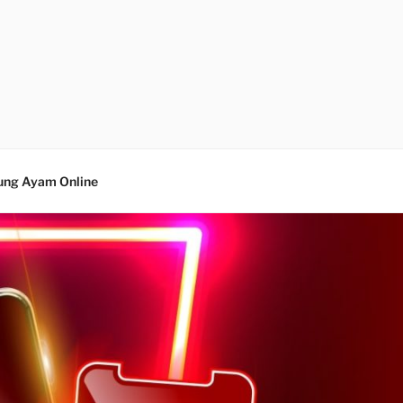
ung Ayam Online