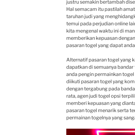
justru semakin bertambah dise
Hal semacam itu pastilah amat 
taruhan judi yang menghidangk
temui pada perjudian online lai
kita mengenal waktu ini di ma
memberikan kepuasan denga
pasaran togel yang dapat and
Alternatif pasaran togel yang
dapatkan di semuanya bandar t
anda pengin permainkan toge
diikuti pasaran togel yang ko
dengan tergabung pada bandar 
rata, agen judi togel opsi terp
memberi kepuasan yang dianta
pasaran togel menarik serta te
permainan togelnya yang sangat