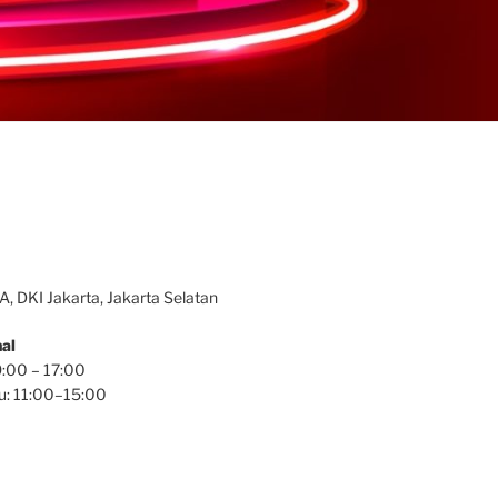
A, DKI Jakarta, Jakarta Selatan
al
9:00 – 17:00
u: 11:00–15:00