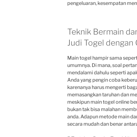
pengeluaran, kesempatan mena
Teknik Bermain d
Judi Togel dengan
Main togel hampir sama seperti
umumnya. Di mana, soal pertama
mendalami dahulu seperti apa
Anda yang pengin coba keberun
karenanya harus mengerti bag
memasangkan taruhan dan me
meskipun main togel online be
bukan tak bisa malahan membua
anda. Adapun metode main dan
secara mudah dan benar antara l