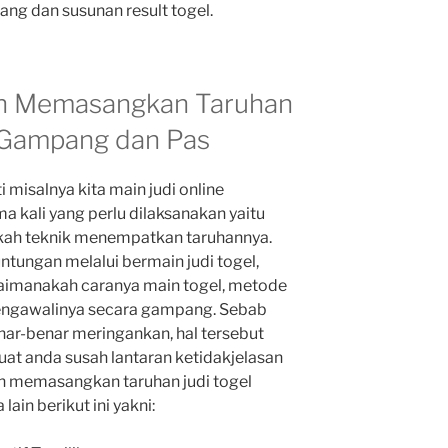
ng dan susunan result togel.
an Memasangkan Taruhan
 Gampang dan Pas
 misalnya kita main judi online
 kali yang perlu dilaksanakan yaitu
kah teknik menempatkan taruhannya.
tungan melalui bermain judi togel,
aimanakah caranya main togel, metode
ngawalinya secara gampang. Sebab
nar-benar meringankan, hal tersebut
t anda susah lantaran ketidakjelasan
 memasangkan taruhan judi togel
ain berikut ini yakni: