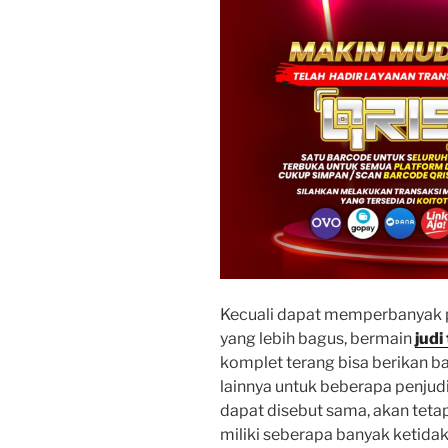
Kecuali dapat memperbanyak
yang lebih bagus, bermain
judi
komplet terang bisa berikan 
lainnya untuk beberapa penju
dapat disebut sama, akan teta
miliki seberapa banyak ketida