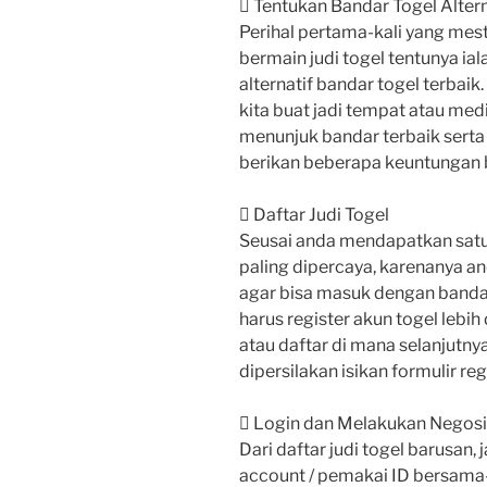
 Tentukan Bandar Togel Alterna
Perihal pertama-kali yang mes
bermain judi togel tentunya ial
alternatif bandar togel terbaik
kita buat jadi tempat atau med
menunjuk bandar terbaik serta
berikan beberapa keuntungan 
 Daftar Judi Togel
Seusai anda mendapatkan satu 
paling dipercaya, karenanya a
agar bisa masuk dengan bandar t
harus register akun togel lebi
atau daftar di mana selanjutny
dipersilakan isikan formulir reg
 Login dan Melakukan Negosi
Dari daftar judi togel barusan,
account / pemakai ID bersama