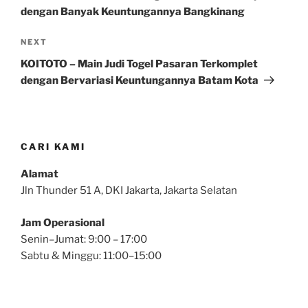
dengan Banyak Keuntungannya Bangkinang
Next
NEXT
Post
KOITOTO – Main Judi Togel Pasaran Terkomplet
dengan Bervariasi Keuntungannya Batam Kota
CARI KAMI
Alamat
Jln Thunder 51 A, DKI Jakarta, Jakarta Selatan
Jam Operasional
Senin–Jumat: 9:00 – 17:00
Sabtu & Minggu: 11:00–15:00