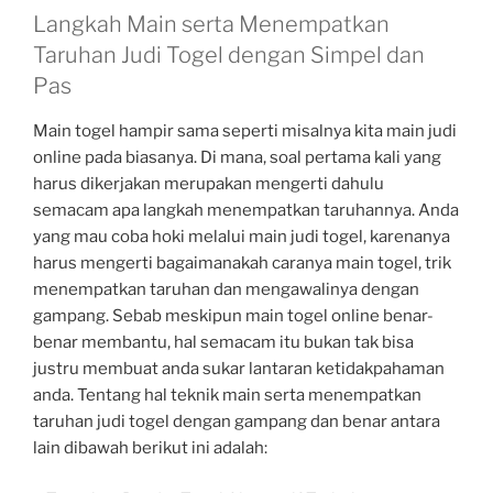
Langkah Main serta Menempatkan
Taruhan Judi Togel dengan Simpel dan
Pas
Main togel hampir sama seperti misalnya kita main judi
online pada biasanya. Di mana, soal pertama kali yang
harus dikerjakan merupakan mengerti dahulu
semacam apa langkah menempatkan taruhannya. Anda
yang mau coba hoki melalui main judi togel, karenanya
harus mengerti bagaimanakah caranya main togel, trik
menempatkan taruhan dan mengawalinya dengan
gampang. Sebab meskipun main togel online benar-
benar membantu, hal semacam itu bukan tak bisa
justru membuat anda sukar lantaran ketidakpahaman
anda. Tentang hal teknik main serta menempatkan
taruhan judi togel dengan gampang dan benar antara
lain dibawah berikut ini adalah: