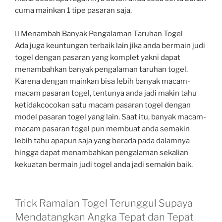
cuma mainkan 1 tipe pasaran saja.
 Menambah Banyak Pengalaman Taruhan Togel
Ada juga keuntungan terbaik lain jika anda bermain judi
togel dengan pasaran yang komplet yakni dapat
menambahkan banyak pengalaman taruhan togel.
Karena dengan mainkan bisa lebih banyak macam-
macam pasaran togel, tentunya anda jadi makin tahu
ketidakcocokan satu macam pasaran togel dengan
model pasaran togel yang lain. Saat itu, banyak macam-
macam pasaran togel pun membuat anda semakin
lebih tahu apapun saja yang berada pada dalamnya
hingga dapat menambahkan pengalaman sekalian
kekuatan bermain judi togel anda jadi semakin baik.
Trick Ramalan Togel Terunggul Supaya
Mendatangkan Angka Tepat dan Tepat