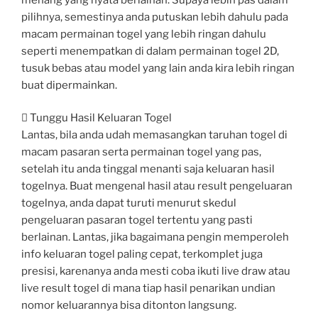
pilihnya, semestinya anda putuskan lebih dahulu pada
macam permainan togel yang lebih ringan dahulu
seperti menempatkan di dalam permainan togel 2D,
tusuk bebas atau model yang lain anda kira lebih ringan
buat dipermainkan.
 Tunggu Hasil Keluaran Togel
Lantas, bila anda udah memasangkan taruhan togel di
macam pasaran serta permainan togel yang pas,
setelah itu anda tinggal menanti saja keluaran hasil
togelnya. Buat mengenal hasil atau result pengeluaran
togelnya, anda dapat turuti menurut skedul
pengeluaran pasaran togel tertentu yang pasti
berlainan. Lantas, jika bagaimana pengin memperoleh
info keluaran togel paling cepat, terkomplet juga
presisi, karenanya anda mesti coba ikuti live draw atau
live result togel di mana tiap hasil penarikan undian
nomor keluarannya bisa ditonton langsung.