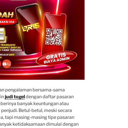
an pengalaman bersama-sama
ain
judi togel
dengan daftar pasaran
berinya banyak keuntungan atau
 penjudi. Betul-betul, meski secara
a, tapi masing-masing tipe pasaran
banyak ketidaksamaan dimulai dengan