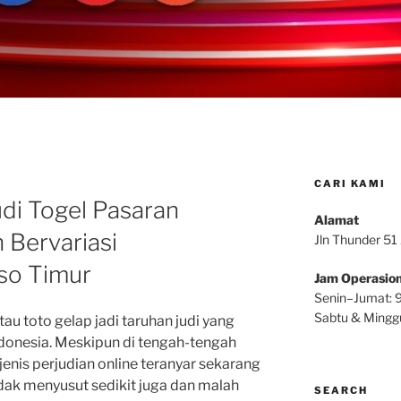
CARI KAMI
di Togel Pasaran
Alamat
 Bervariasi
Jln Thunder 51 
so Timur
Jam Operasion
Senin–Jumat: 
Sabtu & Mingg
au toto gelap jadi taruhan judi yang
donesia. Meskipun di tengah-tengah
nis perjudian online teranyar sekarang
tidak menyusut sedikit juga dan malah
SEARCH