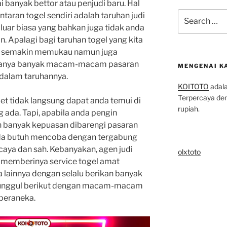
 banyak bettor atau penjudi baru. Hal
Search
antaran togel sendiri adalah taruhan judi
for:
luar biasa yang bahkan juga tidak anda
in. Apalagi bagi taruhan togel yang kita
lah semakin memukau namun juga
danya banyak macam-macam pasaran
MENGENAI K
 dalam taruhannya.
KOITOTO
adala
Terpercaya den
et tidak langsung dapat anda temui di
rupiah.
 ada. Tapi, apabila anda pengin
 banyak kepuasan dibarengi pasaran
nda butuh mencoba dengan tergabung
caya dan sah. Kebanyakan, agen judi
olxtoto
us memberinya service togel amat
lainnya dengan selalu berikan banyak
erunggul berikut dengan macam-macam
beraneka.