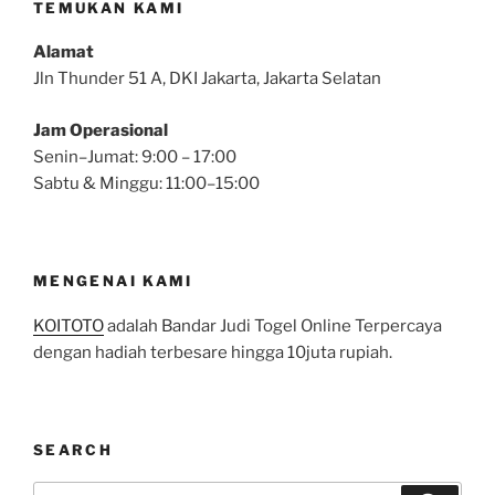
TEMUKAN KAMI
Alamat
Jln Thunder 51 A, DKI Jakarta, Jakarta Selatan
Jam Operasional
Senin–Jumat: 9:00 – 17:00
Sabtu & Minggu: 11:00–15:00
MENGENAI KAMI
KOITOTO
adalah Bandar Judi Togel Online Terpercaya
dengan hadiah terbesare hingga 10juta rupiah.
SEARCH
Search