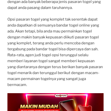
dengan ada banyak beberapa jenis pasaran togel yang
dapat anda pasang dalam taruhannya.
Opsi pasaran togel yang komplet tak serentak dapat
anda dapatkan di semuanya bandar togel online yang
ada. Akan tetapi, bila anda mau permainkan togel
dengan makin banyak kepuasan diikuti pasaran togel
yang komplet, terang anda perlu mencoba dengan
tergabung pada bandar togel bisa dipercaya dan sah.
Rata-rata, agen judi togel opsi terunggul selalu
memberi layanan togel sangat memberi kepuasan
yang diantaranya dengan terus berikan banyak pasaran
togel menarik dan terunggul berikut dengan macam-
macam permainan togelnya yang sangat juga
bermacam.