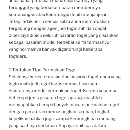
anda dapat putuskan mana salah satunya yang
terunggul yang berkesempatan memberinya
kemenangan atau keuntungan lebih menjanjikan.
Tetapi tidak perlu cemas kalau anda memutuskan
tergabung dengan agen judi togel sah dan dapat
dipercaya dipicu seluruh pasaran togel yang disiapkan
sebagai pasaran model terhebat serta termashyur
yang normalnya banyak digandrungi beberapa
togelers.
 Tentukan Tipe Permainan Togel
Selainnya harus tentukan tipe pasaran togel, anda yang
ingin main judi togel harus memastikan satu
diantaranya model permainan togel. Karena kesemua
beberapa jenis pasaran togel apa saja pastilah
menyuguhkan berapa banyak macam permainan togel
dengan peraturan memasangkan taruhan, tingkat
kepelikan bahkan juga sampai kemungkinan menang
yang pastinya berlainan. Supaya lebih pas dalam