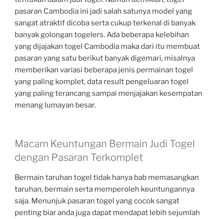
pasaran Cambodia ini jadi salah satunya model yang
sangat atraktif dicoba serta cukup terkenal di banyak
banyak golongan togelers. Ada beberapa kelebihan
yang dijajakan togel Cambodia maka dari itu membuat
pasaran yang satu berikut banyak digemari, misalnya
memberikan variasi beberapa jenis permainan togel
yang paling komplet, data result pengeluaran togel
yang paling terancang sampai menjajakan kesempatan
menang lumayan besar.
Macam Keuntungan Bermain Judi Togel
dengan Pasaran Terkomplet
Bermain taruhan togel tidak hanya bab memasangkan
taruhan, bermain serta memperoleh keuntungannya
saja. Menunjuk pasaran togel yang cocok sangat
penting biar anda juga dapat mendapat lebih sejumlah