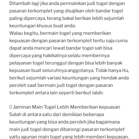
Ditambah lagi jika anda permainkan judi togel dengan
pasaran terkomplet yang disajikan oleh bandar togel
paling dipercaya, terang bakal berikan lebih sejumlah
keuntungan khusus buat anda.
Walau begitu, bermain togel yang memberikan
kepuasan dengan pasaran terkomplet tentu saja cuma
dapat anda mencari lewat bandar togel sah bisa
dipercaya yang hakikatnya selalu memberinya
pelayanan togel terunggul dengan bisa lebih banyak
kepuasan buat seluruhnya anggotanya. Tidak hanya itu,
berikut sejumlah variasi keuntungan yang hendak anda
peroleh saat bermain judi togel dengan pasaran
terkomplet antara lain seperti berikut ialah:
 Jaminan Main Togel Lebih Memberikan kepuasan
Salah di antara satu dari demikian beberapa
keuntungan yang bisa anda peroleh jika bagaimana
main judi togel dengan dibarengi pasaran terkomplet
yaitu agunan main togel yang lebih memberi kepuasan.