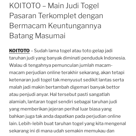
ON
KOITOTO – Main Judi Togel
Pasaran Terkomplet dengan
Bermacam Keuntungannya
Batang Masumai
KOITOTO
– Sudah lama togel atau toto gelap jadi
taruhan judi yang banyak diminati penduduk Indonesia.
Walau di tengahnya pemunculan jumlah macam-
macam perjudian online terakhir sekarang, akan tetapi
ketenaran judi togel tak menyusut sedikit lantas serta
malah jadi makin bertambah digemari banyak bettor
atau penjudi anyar. Hal tersebut pasti sangatlah
alamiah, lantaran togel sendiri sebagai taruhan judi
yang memberikan jejeran perihal luar biasa yang
bahkan juga tak anda dapatkan pada perjudian online
lain. Lebih-lebih buat taruhan togel yang kita mengenal
sekarang ini di mana udah semakin memukau dan