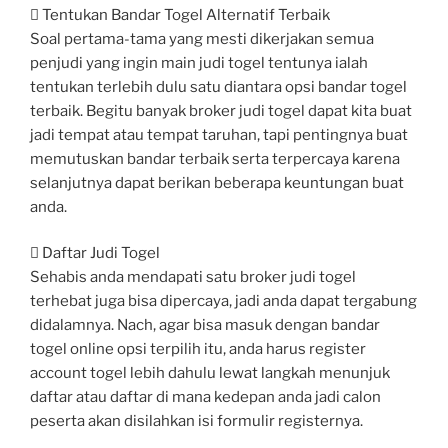
 Tentukan Bandar Togel Alternatif Terbaik
Soal pertama-tama yang mesti dikerjakan semua
penjudi yang ingin main judi togel tentunya ialah
tentukan terlebih dulu satu diantara opsi bandar togel
terbaik. Begitu banyak broker judi togel dapat kita buat
jadi tempat atau tempat taruhan, tapi pentingnya buat
memutuskan bandar terbaik serta terpercaya karena
selanjutnya dapat berikan beberapa keuntungan buat
anda.
 Daftar Judi Togel
Sehabis anda mendapati satu broker judi togel
terhebat juga bisa dipercaya, jadi anda dapat tergabung
didalamnya. Nach, agar bisa masuk dengan bandar
togel online opsi terpilih itu, anda harus register
account togel lebih dahulu lewat langkah menunjuk
daftar atau daftar di mana kedepan anda jadi calon
peserta akan disilahkan isi formulir registernya.