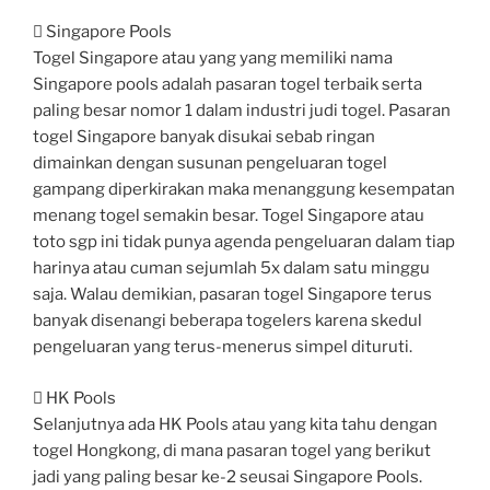
 Singapore Pools
Togel Singapore atau yang yang memiliki nama
Singapore pools adalah pasaran togel terbaik serta
paling besar nomor 1 dalam industri judi togel. Pasaran
togel Singapore banyak disukai sebab ringan
dimainkan dengan susunan pengeluaran togel
gampang diperkirakan maka menanggung kesempatan
menang togel semakin besar. Togel Singapore atau
toto sgp ini tidak punya agenda pengeluaran dalam tiap
harinya atau cuman sejumlah 5x dalam satu minggu
saja. Walau demikian, pasaran togel Singapore terus
banyak disenangi beberapa togelers karena skedul
pengeluaran yang terus-menerus simpel dituruti.
 HK Pools
Selanjutnya ada HK Pools atau yang kita tahu dengan
togel Hongkong, di mana pasaran togel yang berikut
jadi yang paling besar ke-2 seusai Singapore Pools.