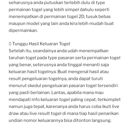
seharusnya anda putuskan terlebih dulu di type
permainan togel yang lebih simpel dahulu seperti
menempatkan di permainan togel 2D, tusuk bebas
maupun model yang lain anda kira lebih mudah buat
dipermainkan.
 Tunggu Hasil Keluaran Togel
Setelah itu, seandainya anda udah menempatkan
taruhan togel pada type pasaran serta permainan togel
yang benar, seterusnya anda tinggal menanti saja
keluaran hasil togelnya. Buat mengenal hasil atau
result pengeluaran togelnya, anda dapat turuti
menurut skedul pengeluaran pasaran togel tersendiri
yang pasti berlainan. Lantas, apabila mana mau
mendapati info keluaran togel paling cepat, terkomplet
namun juga tepat, karenanya anda harus coba ikuti live
draw atau live result togel di mana tiap hasil penarikan
undian nomor keluarannya bisa ditonton langsung.