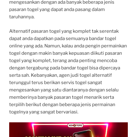
mengesankan dengan ada banyak beberapa jenis
pasaran togel yang dapat anda pasang dalam
taruhannya.
Alternatif pasaran togel yang komplet tak serentak
dapat anda dapatkan pada semuanya bandar togel
online yang ada. Namun, kalau anda pengin permainkan
togel dengan makin banyak kepuasan diikuti pasaran
togel yang komplet, terang anda penting mencoba
dengan tergabung pada bandar togel bisa dipercaya
serta sah. Kebanyakan, agen judi togel alternatif
terunggul terus berikan servis togel sangat
mengesankan yang satu diantaranya dengan selalu
memberinya banyak pasaran togel menarik serta
terpilih berikut dengan beberapa jenis permainan
togelnya yang sangat bervariasi.