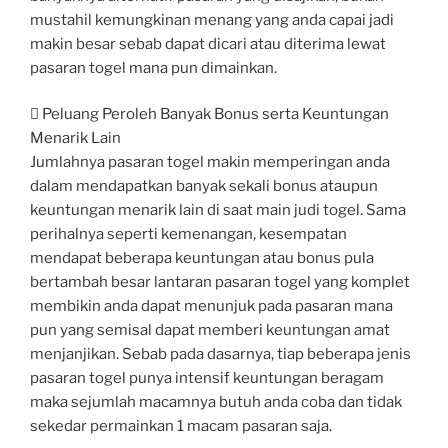
mustahil kemungkinan menang yang anda capai jadi
makin besar sebab dapat dicari atau diterima lewat
pasaran togel mana pun dimainkan.
 Peluang Peroleh Banyak Bonus serta Keuntungan
Menarik Lain
Jumlahnya pasaran togel makin memperingan anda
dalam mendapatkan banyak sekali bonus ataupun
keuntungan menarik lain di saat main judi togel. Sama
perihalnya seperti kemenangan, kesempatan
mendapat beberapa keuntungan atau bonus pula
bertambah besar lantaran pasaran togel yang komplet
membikin anda dapat menunjuk pada pasaran mana
pun yang semisal dapat memberi keuntungan amat
menjanjikan. Sebab pada dasarnya, tiap beberapa jenis
pasaran togel punya intensif keuntungan beragam
maka sejumlah macamnya butuh anda coba dan tidak
sekedar permainkan 1 macam pasaran saja.