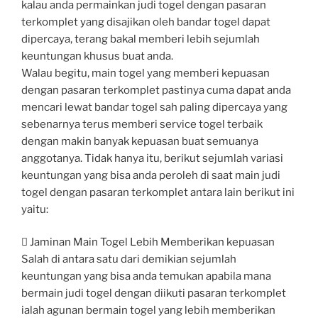
kalau anda permainkan judi togel dengan pasaran
terkomplet yang disajikan oleh bandar togel dapat
dipercaya, terang bakal memberi lebih sejumlah
keuntungan khusus buat anda.
Walau begitu, main togel yang memberi kepuasan
dengan pasaran terkomplet pastinya cuma dapat anda
mencari lewat bandar togel sah paling dipercaya yang
sebenarnya terus memberi service togel terbaik
dengan makin banyak kepuasan buat semuanya
anggotanya. Tidak hanya itu, berikut sejumlah variasi
keuntungan yang bisa anda peroleh di saat main judi
togel dengan pasaran terkomplet antara lain berikut ini
yaitu:
 Jaminan Main Togel Lebih Memberikan kepuasan
Salah di antara satu dari demikian sejumlah
keuntungan yang bisa anda temukan apabila mana
bermain judi togel dengan diikuti pasaran terkomplet
ialah agunan bermain togel yang lebih memberikan