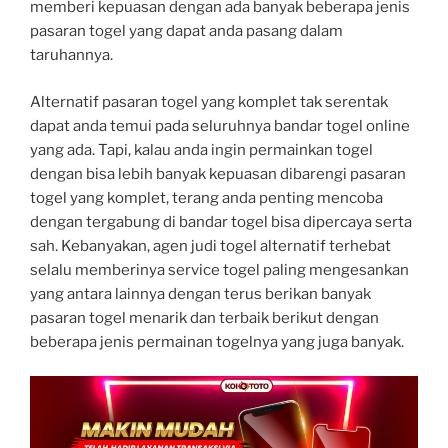
memberi kepuasan dengan ada banyak beberapa jenis
pasaran togel yang dapat anda pasang dalam
taruhannya.
Alternatif pasaran togel yang komplet tak serentak
dapat anda temui pada seluruhnya bandar togel online
yang ada. Tapi, kalau anda ingin permainkan togel
dengan bisa lebih banyak kepuasan dibarengi pasaran
togel yang komplet, terang anda penting mencoba
dengan tergabung di bandar togel bisa dipercaya serta
sah. Kebanyakan, agen judi togel alternatif terhebat
selalu memberinya service togel paling mengesankan
yang antara lainnya dengan terus berikan banyak
pasaran togel menarik dan terbaik berikut dengan
beberapa jenis permainan togelnya yang juga banyak.