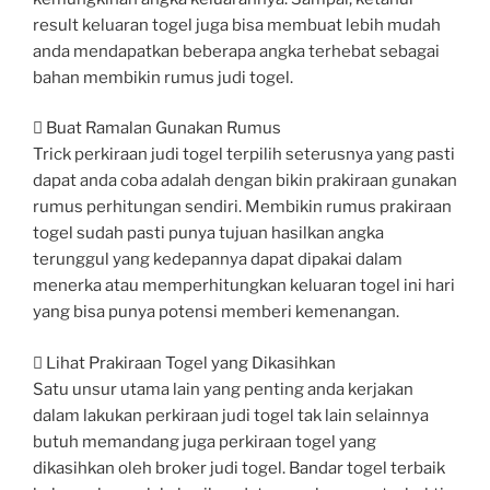
result keluaran togel juga bisa membuat lebih mudah
anda mendapatkan beberapa angka terhebat sebagai
bahan membikin rumus judi togel.
 Buat Ramalan Gunakan Rumus
Trick perkiraan judi togel terpilih seterusnya yang pasti
dapat anda coba adalah dengan bikin prakiraan gunakan
rumus perhitungan sendiri. Membikin rumus prakiraan
togel sudah pasti punya tujuan hasilkan angka
terunggul yang kedepannya dapat dipakai dalam
menerka atau memperhitungkan keluaran togel ini hari
yang bisa punya potensi memberi kemenangan.
 Lihat Prakiraan Togel yang Dikasihkan
Satu unsur utama lain yang penting anda kerjakan
dalam lakukan perkiraan judi togel tak lain selainnya
butuh memandang juga perkiraan togel yang
dikasihkan oleh broker judi togel. Bandar togel terbaik