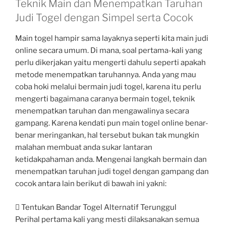
Teknik Main dan Menempatkan Taruhan
Judi Togel dengan Simpel serta Cocok
Main togel hampir sama layaknya seperti kita main judi
online secara umum. Di mana, soal pertama-kali yang
perlu dikerjakan yaitu mengerti dahulu seperti apakah
metode menempatkan taruhannya. Anda yang mau
coba hoki melalui bermain judi togel, karena itu perlu
mengerti bagaimana caranya bermain togel, teknik
menempatkan taruhan dan mengawalinya secara
gampang. Karena kendati pun main togel online benar-
benar meringankan, hal tersebut bukan tak mungkin
malahan membuat anda sukar lantaran
ketidakpahaman anda. Mengenai langkah bermain dan
menempatkan taruhan judi togel dengan gampang dan
cocok antara lain berikut di bawah ini yakni:
 Tentukan Bandar Togel Alternatif Terunggul
Perihal pertama kali yang mesti dilaksanakan semua