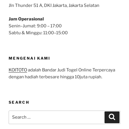
Jln Thunder 51 A, DKI Jakarta, Jakarta Selatan
Jam Operasional
Senin–Jumat: 9:00 – 17:00
Sabtu & Minggu: 11:00–15:00
MENGENAI KAMI
KOITOTO
adalah Bandar Judi Togel Online Terpercaya
dengan hadiah terbesare hingga 10juta rupiah.
SEARCH
Search
Search
for: