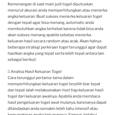
Kemenangan di saat main judi togel diputuskan
menurut akurasi anda memperhitungkan atau menerka
angka keluaran. Buat sukses menerka keluaran togel
dengan tepat agar bisa menang, automatic anda
membutuhkan angka terhebat karena tidak bisa anda
akan sukses menang apabila sebatas menerka
keluaran hasil secara random atau acak. Akan halnya
beberapa strategi perkiraan togel terunggul agar dapat
hasilkan angka yang tepat serta lebih tepat antara lain
sebagai berikut:
 Analisa Hasil Keluaran Togel
Cara terunggul pertama-tama dalam
memperhitungkan keluaran togel terpilih biar tepat
dan tepat ialah melaksanakan riset tiap keluaran hasil
togel dari keluaran awalnya. Apabila anda membaca
hasil pengeluaran togel awal mulanya, karenanya dapat
ditandaskan anda semakin lebih tahu intensif atau
kemungkinan angka keluarannya. Sampai, ketahui