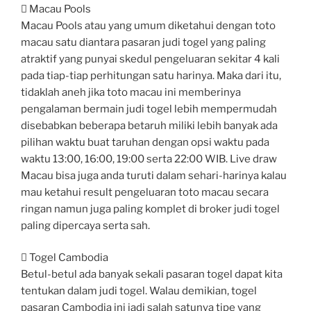
 Macau Pools
Macau Pools atau yang umum diketahui dengan toto
macau satu diantara pasaran judi togel yang paling
atraktif yang punyai skedul pengeluaran sekitar 4 kali
pada tiap-tiap perhitungan satu harinya. Maka dari itu,
tidaklah aneh jika toto macau ini memberinya
pengalaman bermain judi togel lebih mempermudah
disebabkan beberapa betaruh miliki lebih banyak ada
pilihan waktu buat taruhan dengan opsi waktu pada
waktu 13:00, 16:00, 19:00 serta 22:00 WIB. Live draw
Macau bisa juga anda turuti dalam sehari-harinya kalau
mau ketahui result pengeluaran toto macau secara
ringan namun juga paling komplet di broker judi togel
paling dipercaya serta sah.
 Togel Cambodia
Betul-betul ada banyak sekali pasaran togel dapat kita
tentukan dalam judi togel. Walau demikian, togel
pasaran Cambodia ini jadi salah satunya tipe yang