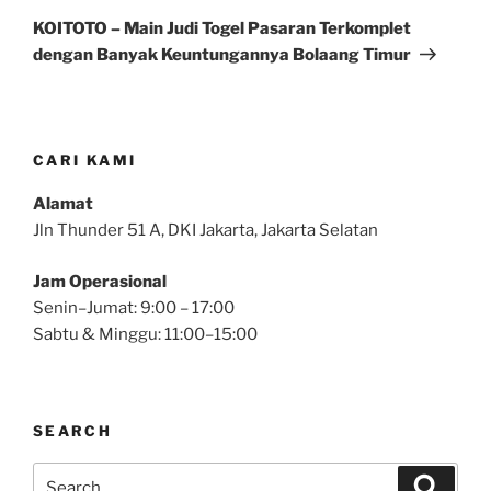
Post
KOITOTO – Main Judi Togel Pasaran Terkomplet
dengan Banyak Keuntungannya Bolaang Timur
CARI KAMI
Alamat
Jln Thunder 51 A, DKI Jakarta, Jakarta Selatan
Jam Operasional
Senin–Jumat: 9:00 – 17:00
Sabtu & Minggu: 11:00–15:00
SEARCH
Search
Search