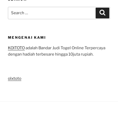
Search
Search
for:
MENGENAI KAMI
KOITOTO
adalah Bandar Judi Togel Online Terpercaya
dengan hadiah terbesare hingga 10juta rupiah.
olxtoto