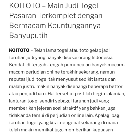
ON
KOITOTO – Main Judi Togel
Pasaran Terkomplet dengan
Bermacam Keuntungannya
Banyuputih
KOITOTO
– Telah lama togel atau toto gelap jadi
taruhan judi yang banyak disukai orang Indonesia.
Kendati di tengah-tengah pemunculan banyak macam-
macam perjudian online terakhir sekarang, namun
reputasi judi togel tak menyusut sedikit lantas dan
malah justru makin banyak disenangi beberapa bettor
atau penjudi baru. Hal tersebut pastilah begitu alamiah,
lantaran togel sendiri sebagai taruhan judi yang
memberikan jejeran soal atraktif yang bahkan juga
tidak anda temui di perjudian online lain. Apalagi bagi
taruhan togel yang kita mengenal sekarang di mana
telah makin memikat juga memberikan kepuasan