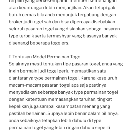
terpilih yang berkesempatan memberi kemenangan
atau keuntungan lebih menjanjikan. Akan tetapi gak
butuh cemas bila anda menunjuk tergabung dengan
broker judi togel sah dan bisa dipercaya disebabkan
seluruh pasaran togel yang disiapkan sebagai pasaran
type terbaik serta termashyur yang biasanya banyak
disenangi beberapa togelers.
 Tentukan Model Permainan Togel
Selainnya mesti tentukan tipe pasaran togel, anda yang
ingin bermain judi togel perlu memastikan satu
diantaranya type permainan togel. Karena keseluruh
macam-macam pasaran togel apa saja pastinya
menyediakan seberapa banyak type permainan togel
dengan ketentuan memasangkan taruhan, tingkat
kepelikan juga sampai kesempatan menang yang
pastilah berlainan. Supaya lebih benar dalam pilihnya,
anda sebaiknya tetapkan lebih dahulu di type
permainan togel yang lebih ringan dahulu seperti