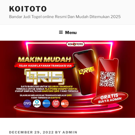
Skip
KOITOTO
to
Bandar Judi Togel online Resmi Dan Mudah Ditemukan 2025
content
Menu
POSTED
DECEMBER 29, 2022
BY
ADMIN