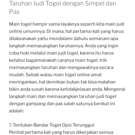
Taruhan Judi Togel dengan Simpel dan
Pas
Main togel hampir sama layaknya seperti kita main judi
online umumnya. Di mana, hal pertama-kali yang harus
dilaksanakan yaitu mendalami dahulu semacam apa
langkah memasangkan taruhannya. Anda yang ingin
coba hoki melalui main judi togel, karena itu harus
ketahui bagaimanakah caranya main togel, trik
memasangkan taruhan dan mengawalinya secara
mudah. Sebab walau main togel online amat
meringankan, hal demikian bukan tak bisa malahan
bikin anda susah karena ketidakjelasan anda. Mengenai
langkah main dan memasangkan taruhan judi togel
dengan gampang dan pas salah satunya berikut ini
adalah:
 Tentukan Bandar Togel Opsi Terunggul
Perihal pertama kali yang harus dikerjakan semua