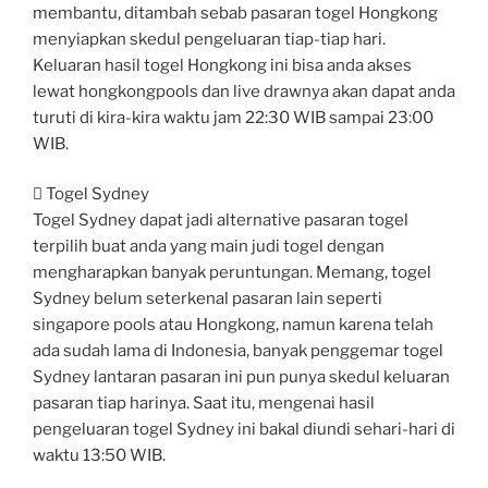
membantu, ditambah sebab pasaran togel Hongkong
menyiapkan skedul pengeluaran tiap-tiap hari.
Keluaran hasil togel Hongkong ini bisa anda akses
lewat hongkongpools dan live drawnya akan dapat anda
turuti di kira-kira waktu jam 22:30 WIB sampai 23:00
WIB.
 Togel Sydney
Togel Sydney dapat jadi alternative pasaran togel
terpilih buat anda yang main judi togel dengan
mengharapkan banyak peruntungan. Memang, togel
Sydney belum seterkenal pasaran lain seperti
singapore pools atau Hongkong, namun karena telah
ada sudah lama di Indonesia, banyak penggemar togel
Sydney lantaran pasaran ini pun punya skedul keluaran
pasaran tiap harinya. Saat itu, mengenai hasil
pengeluaran togel Sydney ini bakal diundi sehari-hari di
waktu 13:50 WIB.