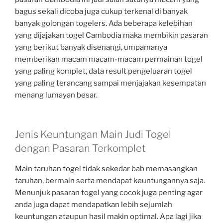
bagus sekali dicoba juga cukup terkenal di banyak
banyak golongan togelers. Ada beberapa kelebihan
yang dijajakan togel Cambodia maka membikin pasaran
yang berikut banyak disenangi, umpamanya
memberikan macam macam-macam permainan togel
yang paling komplet, data result pengeluaran togel
yang paling terancang sampai menjajakan kesempatan
menang lumayan besar.
Jenis Keuntungan Main Judi Togel
dengan Pasaran Terkomplet
Main taruhan togel tidak sekedar bab memasangkan
taruhan, bermain serta mendapat keuntungannya saja.
Menunjuk pasaran togel yang cocok juga penting agar
anda juga dapat mendapatkan lebih sejumlah
keuntungan ataupun hasil makin optimal. Apa lagi jika