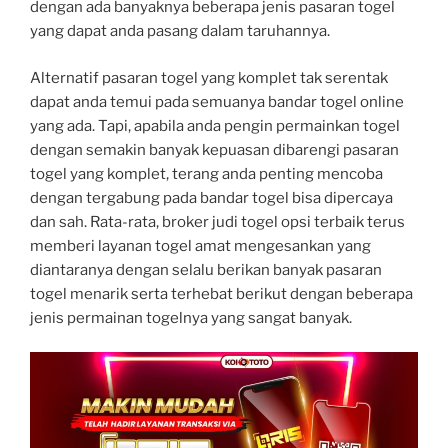
dengan ada banyaknya beberapa jenis pasaran togel
yang dapat anda pasang dalam taruhannya.
Alternatif pasaran togel yang komplet tak serentak
dapat anda temui pada semuanya bandar togel online
yang ada. Tapi, apabila anda pengin permainkan togel
dengan semakin banyak kepuasan dibarengi pasaran
togel yang komplet, terang anda penting mencoba
dengan tergabung pada bandar togel bisa dipercaya
dan sah. Rata-rata, broker judi togel opsi terbaik terus
memberi layanan togel amat mengesankan yang
diantaranya dengan selalu berikan banyak pasaran
togel menarik serta terhebat berikut dengan beberapa
jenis permainan togelnya yang sangat banyak.