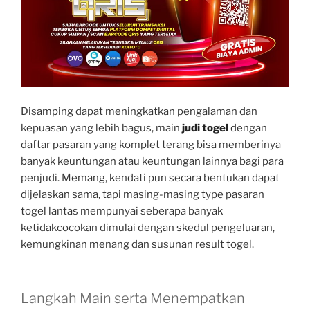
Disamping dapat meningkatkan pengalaman dan
kepuasan yang lebih bagus, main
judi togel
dengan
daftar pasaran yang komplet terang bisa memberinya
banyak keuntungan atau keuntungan lainnya bagi para
penjudi. Memang, kendati pun secara bentukan dapat
dijelaskan sama, tapi masing-masing type pasaran
togel lantas mempunyai seberapa banyak
ketidakcocokan dimulai dengan skedul pengeluaran,
kemungkinan menang dan susunan result togel.
Langkah Main serta Menempatkan