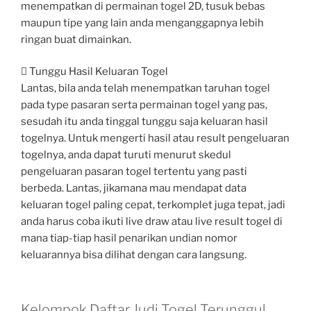
menempatkan di permainan togel 2D, tusuk bebas
maupun tipe yang lain anda menganggapnya lebih
ringan buat dimainkan.
 Tunggu Hasil Keluaran Togel
Lantas, bila anda telah menempatkan taruhan togel
pada type pasaran serta permainan togel yang pas,
sesudah itu anda tinggal tunggu saja keluaran hasil
togelnya. Untuk mengerti hasil atau result pengeluaran
togelnya, anda dapat turuti menurut skedul
pengeluaran pasaran togel tertentu yang pasti
berbeda. Lantas, jikamana mau mendapat data
keluaran togel paling cepat, terkomplet juga tepat, jadi
anda harus coba ikuti live draw atau live result togel di
mana tiap-tiap hasil penarikan undian nomor
keluarannya bisa dilihat dengan cara langsung.
Kelompok Daftar Judi Togel Terunggul