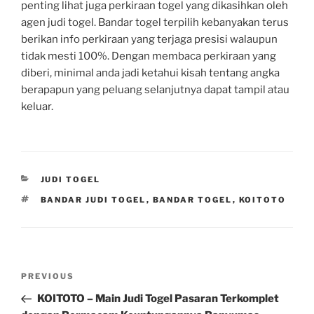
penting lihat juga perkiraan togel yang dikasihkan oleh
agen judi togel. Bandar togel terpilih kebanyakan terus
berikan info perkiraan yang terjaga presisi walaupun
tidak mesti 100%. Dengan membaca perkiraan yang
diberi, minimal anda jadi ketahui kisah tentang angka
berapapun yang peluang selanjutnya dapat tampil atau
keluar.
CATEGORIES
JUDI TOGEL
TAGS
BANDAR JUDI TOGEL
,
BANDAR TOGEL
,
KOITOTO
Post
Previous
PREVIOUS
navigation
Post
KOITOTO – Main Judi Togel Pasaran Terkomplet