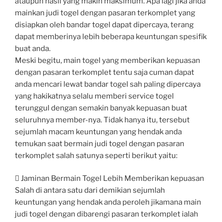
ataupun hasil yang makin maksimum. Apa lagi jika anda
mainkan judi togel dengan pasaran terkomplet yang
disiapkan oleh bandar togel dapat dipercaya, terang
dapat memberinya lebih beberapa keuntungan spesifik
buat anda.
Meski begitu, main togel yang memberikan kepuasan
dengan pasaran terkomplet tentu saja cuman dapat
anda mencari lewat bandar togel sah paling dipercaya
yang hakikatnya selalu memberi service togel
terunggul dengan semakin banyak kepuasan buat
seluruhnya member-nya. Tidak hanya itu, tersebut
sejumlah macam keuntungan yang hendak anda
temukan saat bermain judi togel dengan pasaran
terkomplet salah satunya seperti berikut yaitu:
 Jaminan Bermain Togel Lebih Memberikan kepuasan
Salah di antara satu dari demikian sejumlah
keuntungan yang hendak anda peroleh jikamana main
judi togel dengan dibarengi pasaran terkomplet ialah