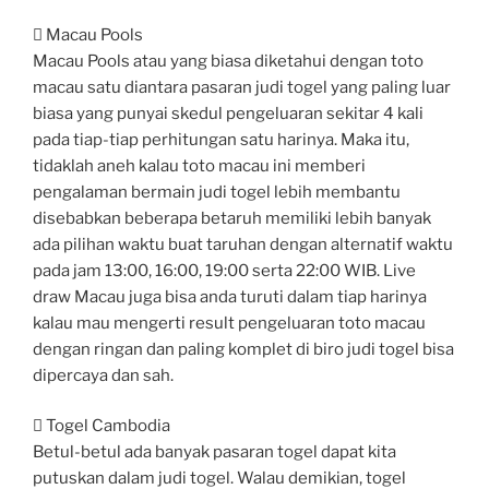
 Macau Pools
Macau Pools atau yang biasa diketahui dengan toto
macau satu diantara pasaran judi togel yang paling luar
biasa yang punyai skedul pengeluaran sekitar 4 kali
pada tiap-tiap perhitungan satu harinya. Maka itu,
tidaklah aneh kalau toto macau ini memberi
pengalaman bermain judi togel lebih membantu
disebabkan beberapa betaruh memiliki lebih banyak
ada pilihan waktu buat taruhan dengan alternatif waktu
pada jam 13:00, 16:00, 19:00 serta 22:00 WIB. Live
draw Macau juga bisa anda turuti dalam tiap harinya
kalau mau mengerti result pengeluaran toto macau
dengan ringan dan paling komplet di biro judi togel bisa
dipercaya dan sah.
 Togel Cambodia
Betul-betul ada banyak pasaran togel dapat kita
putuskan dalam judi togel. Walau demikian, togel