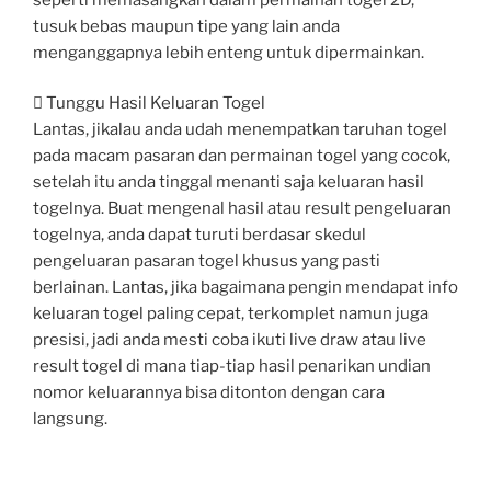
tusuk bebas maupun tipe yang lain anda
menganggapnya lebih enteng untuk dipermainkan.
 Tunggu Hasil Keluaran Togel
Lantas, jikalau anda udah menempatkan taruhan togel
pada macam pasaran dan permainan togel yang cocok,
setelah itu anda tinggal menanti saja keluaran hasil
togelnya. Buat mengenal hasil atau result pengeluaran
togelnya, anda dapat turuti berdasar skedul
pengeluaran pasaran togel khusus yang pasti
berlainan. Lantas, jika bagaimana pengin mendapat info
keluaran togel paling cepat, terkomplet namun juga
presisi, jadi anda mesti coba ikuti live draw atau live
result togel di mana tiap-tiap hasil penarikan undian
nomor keluarannya bisa ditonton dengan cara
langsung.