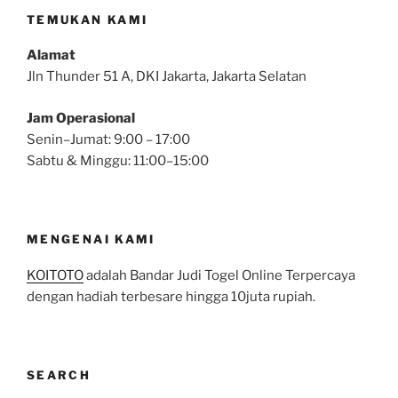
TEMUKAN KAMI
Alamat
Jln Thunder 51 A, DKI Jakarta, Jakarta Selatan
Jam Operasional
Senin–Jumat: 9:00 – 17:00
Sabtu & Minggu: 11:00–15:00
MENGENAI KAMI
KOITOTO
adalah Bandar Judi Togel Online Terpercaya
dengan hadiah terbesare hingga 10juta rupiah.
SEARCH