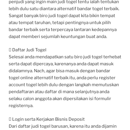
penjudi yang ingin main judi togel tentu ialah tentukan
lebih dulu satu diantara alternatif bandar togel terbaik.
Sangat banyak biro judi togel dapat kita bikin tempat
atau tempat taruhan, tetapi pentingnya untuk pilih
bandar terbaik serta terpercaya lantaran kedepannya
dapat memberi sejumlah keuntungan buat anda.
 Daftar Judi Togel
Selesai anda mendapatkan satu biro judi togel terhebat
serta dapat dipercaya, karenanya anda dapat masuk
didalamnya. Nach, agar bisa masuk dengan bandar
togel online alternatif terbaik itu, anda perlu register
account togel lebih dulu dengan langkah memutuskan
pendaftaran atau daftar di mana selanjutnya anda
selaku calon anggota akan dipersilakan isi formulir
registernya.
 Login serta Kerjakan Bisnis Deposit
Dari daftar judi togel barusan, karena itu anda dijamin