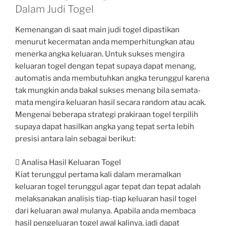
Dalam Judi Togel
Kemenangan di saat main judi togel dipastikan
menurut kecermatan anda memperhitungkan atau
menerka angka keluaran. Untuk sukses mengira
keluaran togel dengan tepat supaya dapat menang,
automatis anda membutuhkan angka terunggul karena
tak mungkin anda bakal sukses menang bila semata-
mata mengira keluaran hasil secara random atau acak.
Mengenai beberapa strategi prakiraan togel terpilih
supaya dapat hasilkan angka yang tepat serta lebih
presisi antara lain sebagai berikut:
 Analisa Hasil Keluaran Togel
Kiat terunggul pertama kali dalam meramalkan
keluaran togel terunggul agar tepat dan tepat adalah
melaksanakan analisis tiap-tiap keluaran hasil togel
dari keluaran awal mulanya. Apabila anda membaca
hasil pengeluaran togel awal kalinya, jadi dapat