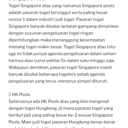
Togel Singapore atau yang namanya Singapore pools
adalah pasaran togel terunggul serta paling besar
nomor 1 dalam industri judi togel. Pasaran togel
Singapore banyak disukai lantaran gampang dimainkan
dengan susunan pengeluaran togel ringan
diperhitungkan maka menanggung kesempatan
menang togel makin besar. Togel Singapore atau toto
sgp ini tidak punyai agenda pengeluaran dalam sehari-
harinya atau cuma sekitar 5x dalam satu minggu saja.
Walaupun demikian, pasaran togel Singapore masih
banyak disukai beberapa togelers sebab agenda
pengeluaran yang terus-menerus simpel dituruti.
 HK Pools
Seterusnya ada HK Pools atau yang kita mengenal
dengan togel Hongkong, di mana pasaran togel yang
berikut jadi yang paling besar ke-2 seusai Singapore
Pools. Main judi togel pasaran Hongkong benar-benar