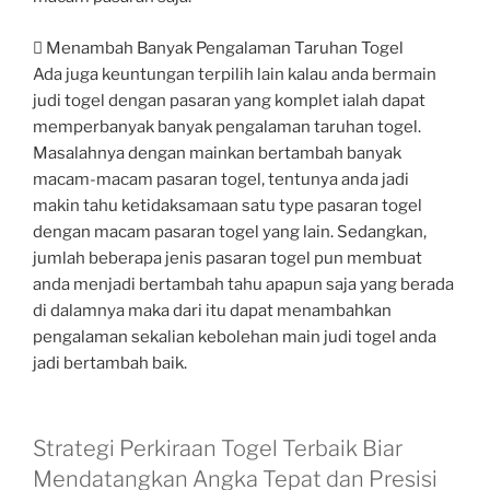
 Menambah Banyak Pengalaman Taruhan Togel
Ada juga keuntungan terpilih lain kalau anda bermain
judi togel dengan pasaran yang komplet ialah dapat
memperbanyak banyak pengalaman taruhan togel.
Masalahnya dengan mainkan bertambah banyak
macam-macam pasaran togel, tentunya anda jadi
makin tahu ketidaksamaan satu type pasaran togel
dengan macam pasaran togel yang lain. Sedangkan,
jumlah beberapa jenis pasaran togel pun membuat
anda menjadi bertambah tahu apapun saja yang berada
di dalamnya maka dari itu dapat menambahkan
pengalaman sekalian kebolehan main judi togel anda
jadi bertambah baik.
Strategi Perkiraan Togel Terbaik Biar
Mendatangkan Angka Tepat dan Presisi