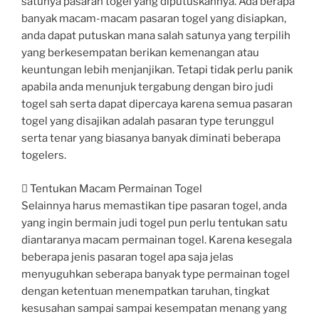
satunya pasaran togel yang diputuskannya. Ada berapa
banyak macam-macam pasaran togel yang disiapkan,
anda dapat putuskan mana salah satunya yang terpilih
yang berkesempatan berikan kemenangan atau
keuntungan lebih menjanjikan. Tetapi tidak perlu panik
apabila anda menunjuk tergabung dengan biro judi
togel sah serta dapat dipercaya karena semua pasaran
togel yang disajikan adalah pasaran type terunggul
serta tenar yang biasanya banyak diminati beberapa
togelers.
 Tentukan Macam Permainan Togel
Selainnya harus memastikan tipe pasaran togel, anda
yang ingin bermain judi togel pun perlu tentukan satu
diantaranya macam permainan togel. Karena kesegala
beberapa jenis pasaran togel apa saja jelas
menyuguhkan seberapa banyak type permainan togel
dengan ketentuan menempatkan taruhan, tingkat
kesusahan sampai sampai kesempatan menang yang