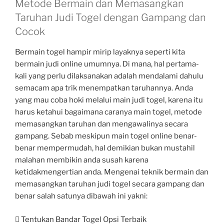
Metode Bermain dan Memasangkan
Taruhan Judi Togel dengan Gampang dan
Cocok
Bermain togel hampir mirip layaknya seperti kita
bermain judi online umumnya. Di mana, hal pertama-
kali yang perlu dilaksanakan adalah mendalami dahulu
semacam apa trik menempatkan taruhannya. Anda
yang mau coba hoki melalui main judi togel, karena itu
harus ketahui bagaimana caranya main togel, metode
memasangkan taruhan dan mengawalinya secara
gampang. Sebab meskipun main togel online benar-
benar mempermudah, hal demikian bukan mustahil
malahan membikin anda susah karena
ketidakmengertian anda. Mengenai teknik bermain dan
memasangkan taruhan judi togel secara gampang dan
benar salah satunya dibawah ini yakni:
 Tentukan Bandar Togel Opsi Terbaik