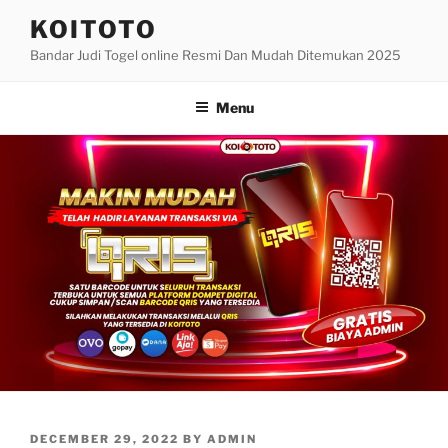
Skip
KOITOTO
to
Bandar Judi Togel online Resmi Dan Mudah Ditemukan 2025
content
Menu
POSTED
DECEMBER 29, 2022
BY
ADMIN