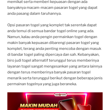
memikat serta memberi kepuasan dengan ada
banyaknya macam-macam pasaran togel yang dapat
anda pasang dalam taruhannya.
Opsi pasaran togel yang komplet tak serentak dapat
anda temui di semua bandar togel online yang ada.
Namun, kalau anda pengin permainkan togel dengan
makin banyak kepuasan dibarengi pasaran togel yang
komplet, terang anda penting mencoba dengan masuk
di bandar togel paling dipercaya dan sah. Kebanyakan,
biro judi togel alternatif terunggul terus memberinya
layanan togel sangat mengesankan yang antara lainnya
dengan terus memberinya banyak pasaran togel
menarik serta terunggul berikut dengan beberapa jenis
permainan togelnya yang juga beraneka.