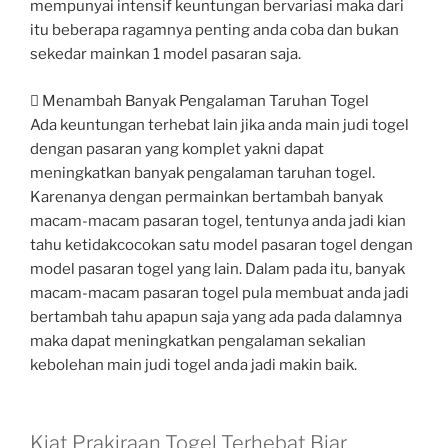
mempunyai intensif keuntungan bervariasi maka dari
itu beberapa ragamnya penting anda coba dan bukan
sekedar mainkan 1 model pasaran saja.
 Menambah Banyak Pengalaman Taruhan Togel
Ada keuntungan terhebat lain jika anda main judi togel
dengan pasaran yang komplet yakni dapat
meningkatkan banyak pengalaman taruhan togel.
Karenanya dengan permainkan bertambah banyak
macam-macam pasaran togel, tentunya anda jadi kian
tahu ketidakcocokan satu model pasaran togel dengan
model pasaran togel yang lain. Dalam pada itu, banyak
macam-macam pasaran togel pula membuat anda jadi
bertambah tahu apapun saja yang ada pada dalamnya
maka dapat meningkatkan pengalaman sekalian
kebolehan main judi togel anda jadi makin baik.
Kiat Prakiraan Togel Terhebat Biar