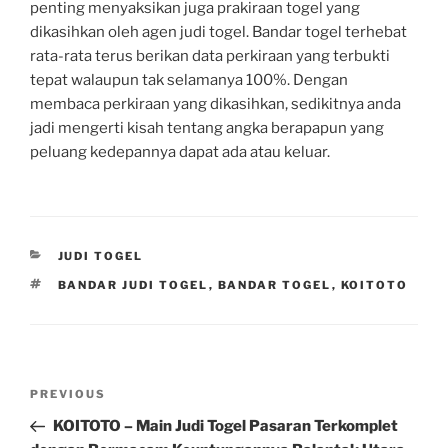
penting menyaksikan juga prakiraan togel yang
dikasihkan oleh agen judi togel. Bandar togel terhebat
rata-rata terus berikan data perkiraan yang terbukti
tepat walaupun tak selamanya 100%. Dengan
membaca perkiraan yang dikasihkan, sedikitnya anda
jadi mengerti kisah tentang angka berapapun yang
peluang kedepannya dapat ada atau keluar.
CATEGORIES
JUDI TOGEL
TAGS
BANDAR JUDI TOGEL
,
BANDAR TOGEL
,
KOITOTO
Post
Previous
PREVIOUS
navigation
Post
KOITOTO – Main Judi Togel Pasaran Terkomplet