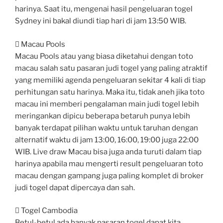
harinya. Saat itu, mengenai hasil pengeluaran togel
Sydney ini bakal diundi tiap hari di jam 13:50 WIB.
 Macau Pools
Macau Pools atau yang biasa diketahui dengan toto
macau salah satu pasaran judi togel yang paling atraktif
yang memiliki agenda pengeluaran sekitar 4 kali di tiap
perhitungan satu harinya. Maka itu, tidak aneh jika toto
macau ini memberi pengalaman main judi togel lebih
meringankan dipicu beberapa betaruh punya lebih
banyak terdapat pilihan waktu untuk taruhan dengan
alternatif waktu di jam 13:00, 16:00, 19:00 juga 22:00
WIB. Live draw Macau bisa juga anda turuti dalam tiap
harinya apabila mau mengerti result pengeluaran toto
macau dengan gampang juga paling komplet di broker
judi togel dapat dipercaya dan sah.
 Togel Cambodia
Betul-betul ada banyak pasaran togel dapat kita