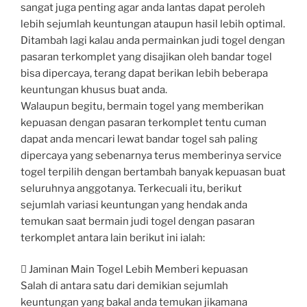
sangat juga penting agar anda lantas dapat peroleh
lebih sejumlah keuntungan ataupun hasil lebih optimal.
Ditambah lagi kalau anda permainkan judi togel dengan
pasaran terkomplet yang disajikan oleh bandar togel
bisa dipercaya, terang dapat berikan lebih beberapa
keuntungan khusus buat anda.
Walaupun begitu, bermain togel yang memberikan
kepuasan dengan pasaran terkomplet tentu cuman
dapat anda mencari lewat bandar togel sah paling
dipercaya yang sebenarnya terus memberinya service
togel terpilih dengan bertambah banyak kepuasan buat
seluruhnya anggotanya. Terkecuali itu, berikut
sejumlah variasi keuntungan yang hendak anda
temukan saat bermain judi togel dengan pasaran
terkomplet antara lain berikut ini ialah:
 Jaminan Main Togel Lebih Memberi kepuasan
Salah di antara satu dari demikian sejumlah
keuntungan yang bakal anda temukan jikamana