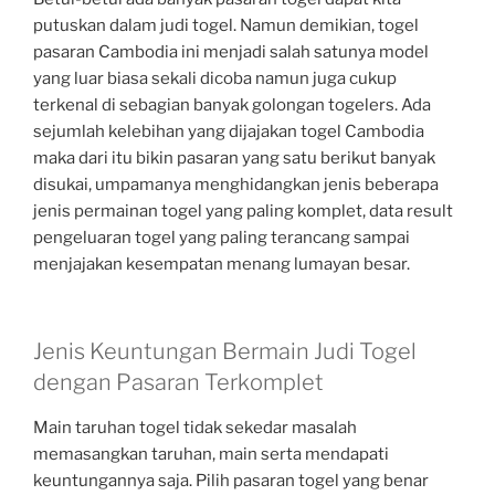
putuskan dalam judi togel. Namun demikian, togel
pasaran Cambodia ini menjadi salah satunya model
yang luar biasa sekali dicoba namun juga cukup
terkenal di sebagian banyak golongan togelers. Ada
sejumlah kelebihan yang dijajakan togel Cambodia
maka dari itu bikin pasaran yang satu berikut banyak
disukai, umpamanya menghidangkan jenis beberapa
jenis permainan togel yang paling komplet, data result
pengeluaran togel yang paling terancang sampai
menjajakan kesempatan menang lumayan besar.
Jenis Keuntungan Bermain Judi Togel
dengan Pasaran Terkomplet
Main taruhan togel tidak sekedar masalah
memasangkan taruhan, main serta mendapati
keuntungannya saja. Pilih pasaran togel yang benar