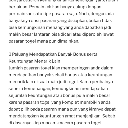
berlainan. Pemain tak kan hanya cukup dengan
permainkan satu tipe pasaran saja. Nach, dengan ada
banyaknya opsi pasaran yang disiapkan, bukan tidak
bisa kemungkinan menang yang anda dapatkan jadi
makin besar lantaran bisa dicari atau diperoleh lewat
pasaran togel mana pun dimainkan.
 Peluang Mendapatkan Banyak Bonus serta
Keuntungan Menarik Lain
Jumlah pasaran togel kian memperingan anda dalam
mendapatkan banyak sekali bonus atau keuntungan
menarik lain di saat main judi togel. Sama perihalnya
seperti kemenangan, kemungkinan mendapatkan
sejumlah keuntungan atau bonus pula makin besar
karena pasaran togel yang komplet membikin anda
dapat pilih pada pasaran mana pun yang kiranya dapat
mendatangkan keuntungan amat menjanjikan. Sebab
di dasarnya, tiap macam-macam pasaran togel