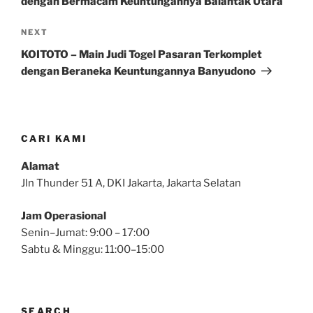
dengan Bermacam Keuntungannya Balantak Utara
Next
NEXT
Post
KOITOTO – Main Judi Togel Pasaran Terkomplet
dengan Beraneka Keuntungannya Banyudono
CARI KAMI
Alamat
Jln Thunder 51 A, DKI Jakarta, Jakarta Selatan
Jam Operasional
Senin–Jumat: 9:00 – 17:00
Sabtu & Minggu: 11:00–15:00
SEARCH