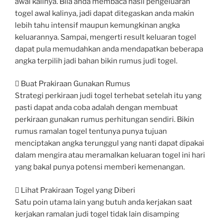
awal kalinya. Bila anda membaca hasil pengeluaran
togel awal kalinya, jadi dapat ditegaskan anda makin
lebih tahu intensif maupun kemungkinan angka
keluarannya. Sampai, mengerti result keluaran togel
dapat pula memudahkan anda mendapatkan beberapa
angka terpilih jadi bahan bikin rumus judi togel.
 Buat Prakiraan Gunakan Rumus
Strategi perkiraan judi togel terhebat setelah itu yang
pasti dapat anda coba adalah dengan membuat
perkiraan gunakan rumus perhitungan sendiri. Bikin
rumus ramalan togel tentunya punya tujuan
menciptakan angka terunggul yang nanti dapat dipakai
dalam mengira atau meramalkan keluaran togel ini hari
yang bakal punya potensi memberi kemenangan.
 Lihat Prakiraan Togel yang Diberi
Satu poin utama lain yang butuh anda kerjakan saat
kerjakan ramalan judi togel tidak lain disamping