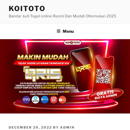
Skip
KOITOTO
to
Bandar Judi Togel online Resmi Dan Mudah Ditemukan 2025
content
Menu
POSTED
DECEMBER 29, 2022
BY
ADMIN