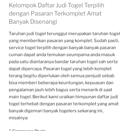
Kelompok Daftar Judi Togel Terpilih
dengan Pasaran Terkomplet Amat
Banyak Disenangi
Taruhan judi togel terunggul merupakan taruhan togel
yang memberikan pasaran yang komplet. Sudah pasti,
service togel terpilih dengan banyak banyak pasaran
cuman dapat anda temukan seumpama anda masuk
pada satu diantaranya bandar taruhan togel sah serta
dapat dipercaya. Pasaran togel yang lebih komplet
terang begitu diperlukan oleh semua penjudi sebab
bisa memberi beberapa keuntungan, kepuasan dan
pengalaman jauh lebih bagus serta menarik di saat
main togel. Berikut kami uraikan himpunan daftar judi
togel terhebat dengan pasaran terkomplet yang amat
banyak digemari banyak togelers sekarang ini,
misalnya: