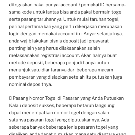
ditegaskan bakal punyai account / pemakai ID bersama-
sama kode untuk lantas bisa anda pakai bermain togel
serta pasang taruhannya. Untuk mulai taruhan togel,
perihal pertama kali yang perlu dikerjakan merupakan
login dengan memakai account itu. Anyar selanjutnya,
anda wajib lakukan bisnis deposit jadi prasyarat
penting lain yang harus dilaksanakan selain
melaksanakan registrasi account. Akan halnya buat
metode deposit, beberapa penjudi hanya butuh
menunjuk satu diantaranya dari beberapa macam
pembayaran yang disiapkan setelah itu putuskan juga
nominal depositnya.
 Pasang Nomor Togel di Pasaran yang Anda Putuskan
Kalau deposit sukses, beberapa betaruh langsung
dapat menempatkan nomor togel dengan salah
satunya pasaran togel yang diputuskannya. Ada
seberapa banyak beberapa jenis pasaran togel yang
disajikan, anda dapat putuskan mana satu diantara yang