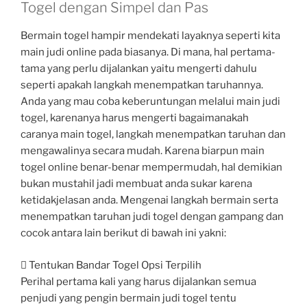
Togel dengan Simpel dan Pas
Bermain togel hampir mendekati layaknya seperti kita
main judi online pada biasanya. Di mana, hal pertama-
tama yang perlu dijalankan yaitu mengerti dahulu
seperti apakah langkah menempatkan taruhannya.
Anda yang mau coba keberuntungan melalui main judi
togel, karenanya harus mengerti bagaimanakah
caranya main togel, langkah menempatkan taruhan dan
mengawalinya secara mudah. Karena biarpun main
togel online benar-benar mempermudah, hal demikian
bukan mustahil jadi membuat anda sukar karena
ketidakjelasan anda. Mengenai langkah bermain serta
menempatkan taruhan judi togel dengan gampang dan
cocok antara lain berikut di bawah ini yakni:
 Tentukan Bandar Togel Opsi Terpilih
Perihal pertama kali yang harus dijalankan semua
penjudi yang pengin bermain judi togel tentu