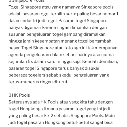
 Singapore Pools
Togel Singapore atau yang namanya Singapore pools
adalah pasaran togel terpilih serta paling besar nomor 1
dalam industri judi togel. Pasaran togel Singapore
banyak digemari karena ringan dimainkan dengan
susunan pengeluaran togel gampang diramalkan
hingga jamin kesempatan menang togel bertambah
besar. Togel Singapore atau toto sgp ini tak mempunyai
agenda pengeluaran dalam sehari-harinya atau cuma
sejumlah 5x dalam satu minggu saja. Kendati demikian,
pasaran togel Singapore terus banyak disukai
beberapa togelers sebab skedul pengeluaran yang
terus-menerus ringan dituruti.
 HK Pools
Seterusnya ada HK Pools atau yang kita tahu dengan
togel Hongkong, di mana pasaran togel yang ini jadi
yang paling besar ke-2 sehabis Singapore Pools. Main
judi togel pasaran Hongkong betul-betul sangat bisa