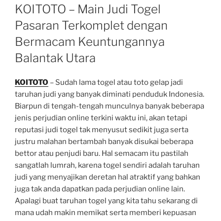
ON
KOITOTO – Main Judi Togel
Pasaran Terkomplet dengan
Bermacam Keuntungannya
Balantak Utara
KOITOTO
– Sudah lama togel atau toto gelap jadi
taruhan judi yang banyak diminati penduduk Indonesia.
Biarpun di tengah-tengah munculnya banyak beberapa
jenis perjudian online terkini waktu ini, akan tetapi
reputasi judi togel tak menyusut sedikit juga serta
justru malahan bertambah banyak disukai beberapa
bettor atau penjudi baru. Hal semacam itu pastilah
sangatlah lumrah, karena togel sendiri adalah taruhan
judi yang menyajikan deretan hal atraktif yang bahkan
juga tak anda dapatkan pada perjudian online lain.
Apalagi buat taruhan togel yang kita tahu sekarang di
mana udah makin memikat serta memberi kepuasan