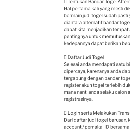
 Tentukan Bandar Togel Altern
Hal pertama kali yang mesti di
bermain judi togel sudah pasti 
diantara alternatif bandar togel
dapat kita menjadikan tempat 
pentingnya untuk memutuskan 
kedepannya dapat berikan beb
 Daftar Judi Togel
Selesai anda mendapati satu bi
dipercaya, karenanya anda da
tergabung dengan bandar togel 
register akun togel terlebih dul
mana nanti anda selaku calon a
registrasinya.
 Login serta Melakukan Transa
Dari daftar judi togel barusan,
account / pemakai ID bersama-