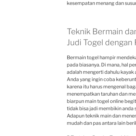
kesempatan menang dan susuna
Teknik Bermain d
Judi Togel dengan
Bermain togel hampir mendekati
pada biasanya. Di mana, hal p
adalah mengerti dahulu kayak
Anda yang ingin coba keberunt
karena itu harus mengenal bag
menempatkan taruhan dan men
biarpun main togel online beg
tidak bisa jadi membikin anda 
Adapun teknik main dan menem
mudah dan pas antara lain berik