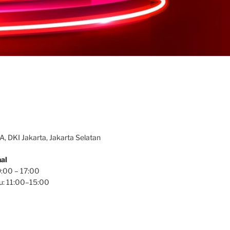
A, DKI Jakarta, Jakarta Selatan
al
9:00 – 17:00
u: 11:00–15:00