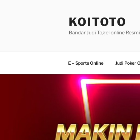
Skip
to
KOITOTO
content
Bandar Judi Togel online Res
E – Sports Online
Judi Poker 