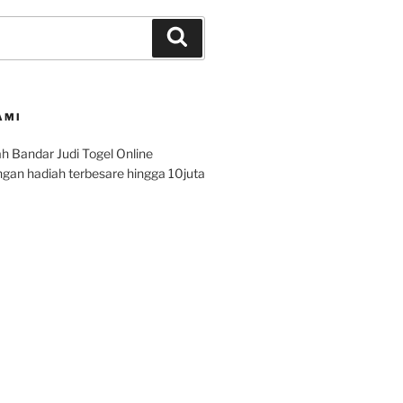
Search
AMI
h Bandar Judi Togel Online
gan hadiah terbesare hingga 10juta