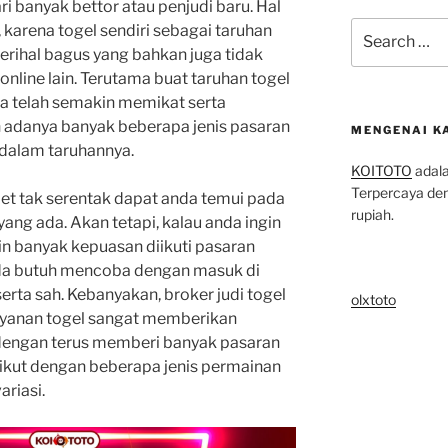
 banyak bettor atau penjudi baru. Hal
Search
 karena togel sendiri sebagai taruhan
for:
erihal bagus yang bahkan juga tidak
nline lain. Terutama buat taruhan togel
na telah semakin memikat serta
adanya banyak beberapa jenis pasaran
MENGENAI K
 dalam taruhannya.
KOITOTO
adala
Terpercaya den
et tak serentak dapat anda temui pada
rupiah.
ang ada. Akan tetapi, kalau anda ingin
n banyak kepuasan diikuti pasaran
nda butuh mencoba dengan masuk di
erta sah. Kebanyakan, broker judi togel
olxtoto
layanan togel sangat memberikan
 dengan terus memberi banyak pasaran
erikut dengan beberapa jenis permainan
ariasi.