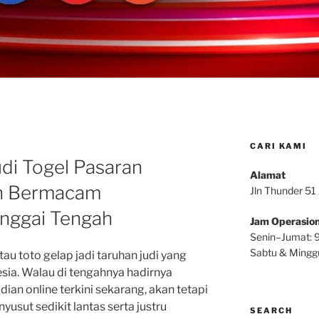
CARI KAMI
di Togel Pasaran
Alamat
n Bermacam
Jln Thunder 51 
nggai Tengah
Jam Operasion
Senin–Jumat: 
Sabtu & Mingg
au toto gelap jadi taruhan judi yang
sia. Walau di tengahnya hadirnya
ian online terkini sekarang, akan tetapi
usut sedikit lantas serta justru
SEARCH