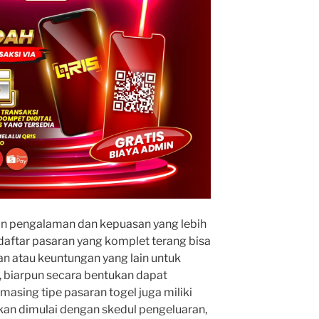
n pengalaman dan kepuasan yang lebih
aftar pasaran yang komplet terang bisa
 atau keuntungan yang lain untuk
, biarpun secara bentukan dapat
masing tipe pasaran togel juga miliki
an dimulai dengan skedul pengeluaran,