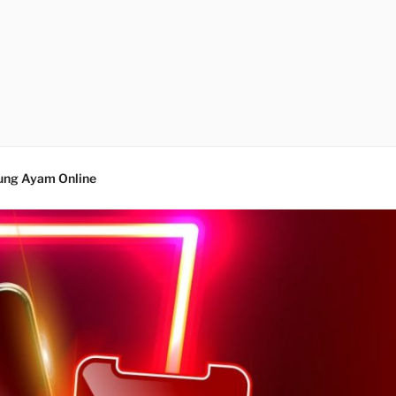
ung Ayam Online