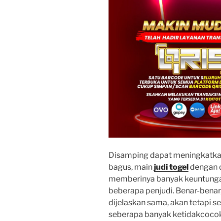
Disamping dapat meningkatka
bagus, main
judi togel
dengan d
memberinya banyak keuntungan
beberapa penjudi. Benar-benar
dijelaskan sama, akan tetapi se
seberapa banyak ketidakcocok