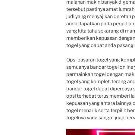
malahan makin banyak digemari
tersebut pastinya amat lumrah,
judi yang menyajikan deretan p
anda dapatkan pada perjudian o
yang kita tahu sekarang di ma
memberikan kepuasan dengan 
togel yang dapat anda pasang
Opsi pasaran togel yang kompl
semuanya bandar togel online y
permainkan togel dengan maki
togel yang komplet, terang a
bandar togel dapat dipercaya s
opsi terhebat terus memberi 
kepuasan yang antara lainnya
togel menarik serta terpilih b
togelnya yang sangat juga berv