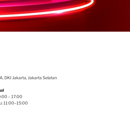
A, DKI Jakarta, Jakarta Selatan
al
9:00 – 17:00
u: 11:00–15:00