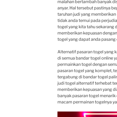
malahan bertambah banyak dis
anyar. Hal tersebut pastinya be
taruhan judi yang memberikan 
tidak anda temui pada perjudia
togel yang kita tahu sekarang
memberikan kepuasan dengan 
togel yang dapat anda pasang
Alternatif pasaran togel yang
di semua bandar togel online y
permainkan togel dengan sema
pasaran togel yang komplet, 
tergabung di bandar togel pal
judi togel alternatif terhebat t
memberikan kepuasan yang di
banyak pasaran togel menarik
macam permainan togelnya yan