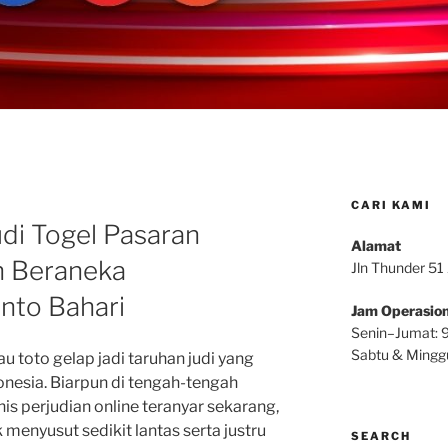
CARI KAMI
di Togel Pasaran
Alamat
n Beraneka
Jln Thunder 51 
nto Bahari
Jam Operasion
Senin–Jumat: 
Sabtu & Mingg
au toto gelap jadi taruhan judi yang
nesia. Biarpun di tengah-tengah
s perjudian online teranyar sekarang,
 menyusut sedikit lantas serta justru
SEARCH