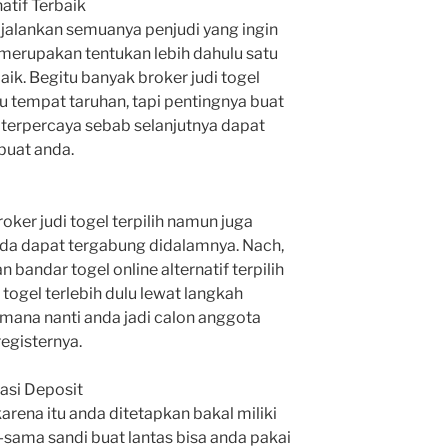
atif Terbaik
ijalankan semuanya penjudi yang ingin
 merupakan tentukan lebih dahulu satu
aik. Begitu banyak broker judi togel
au tempat taruhan, tapi pentingnya buat
 terpercaya sebab selanjutnya dapat
buat anda.
oker judi togel terpilih namun juga
nda dapat tergabung didalamnya. Nach,
bandar togel online alternatif terpilih
t togel terlebih dulu lewat langkah
 mana nanti anda jadi calon anggota
registernya.
asi Deposit
karena itu anda ditetapkan bakal miliki
sama sandi buat lantas bisa anda pakai