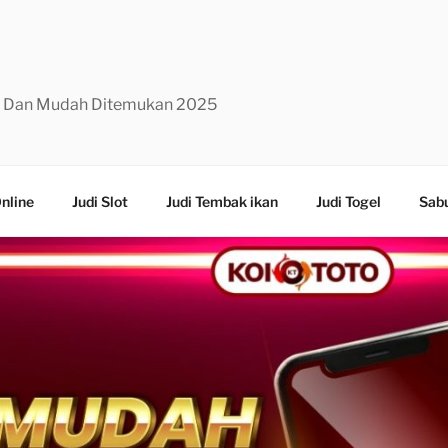
mi Dan Mudah Ditemukan 2025
Online
Judi Slot
Judi Tembak ikan
Judi Togel
Sab