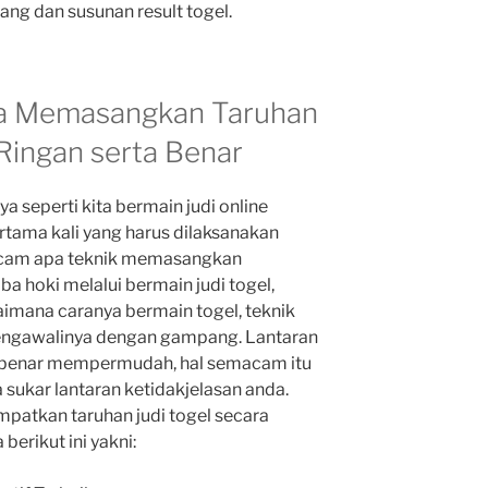
ng dan susunan result togel.
ta Memasangkan Taruhan
Ringan serta Benar
a seperti kita bermain judi online
rtama kali yang harus dilaksanakan
acam apa teknik memasangkan
ba hoki melalui bermain judi togel,
aimana caranya bermain togel, teknik
ngawalinya dengan gampang. Lantaran
r-benar mempermudah, hal semacam itu
a sukar lantaran ketidakjelasan anda.
patkan taruhan judi togel secara
erikut ini yakni: