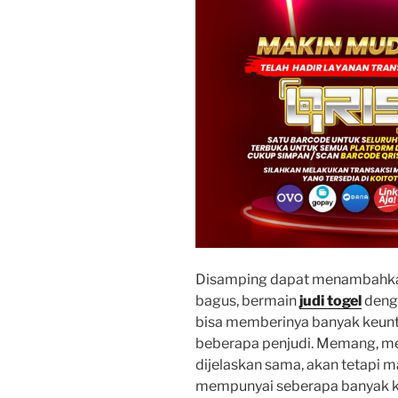
Disamping dapat menambahkan
bagus, bermain
judi togel
denga
bisa memberinya banyak keunt
beberapa penjudi. Memang, me
dijelaskan sama, akan tetapi m
mempunyai seberapa banyak k