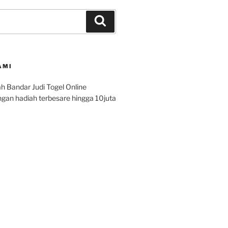
Search
AMI
h Bandar Judi Togel Online
gan hadiah terbesare hingga 10juta