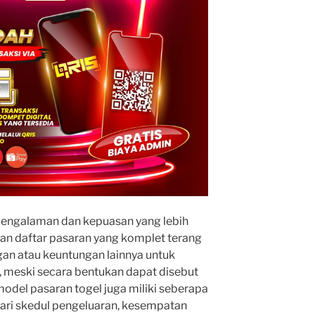
engalaman dan kepuasan yang lebih
n daftar pasaran yang komplet terang
an atau keuntungan lainnya untuk
, meski secara bentukan dapat disebut
del pasaran togel juga miliki seberapa
ari skedul pengeluaran, kesempatan