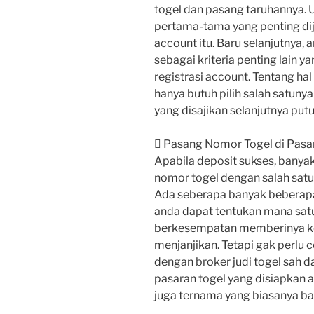
togel dan pasang taruhannya. U
pertama-tama yang penting di
account itu. Baru selanjutnya,
sebagai kriteria penting lain ya
registrasi account. Tentang hal
hanya butuh pilih salah satu
yang disajikan selanjutnya put
 Pasang Nomor Togel di Pasa
Apabila deposit sukses, bany
nomor togel dengan salah satu
Ada seberapa banyak beberapa 
anda dapat tentukan mana satu
berkesempatan memberinya k
menjanjikan. Tetapi gak perlu 
dengan broker judi togel sah 
pasaran togel yang disiapkan 
juga ternama yang biasanya ba