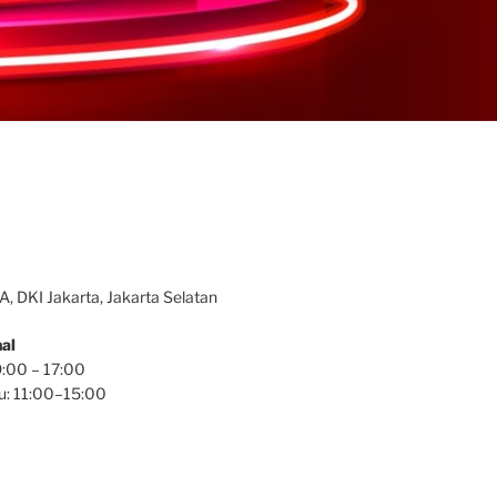
A, DKI Jakarta, Jakarta Selatan
al
9:00 – 17:00
u: 11:00–15:00