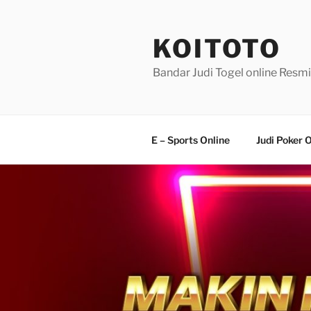
Skip
to
KOITOTO
content
Bandar Judi Togel online Res
E – Sports Online
Judi Poker 