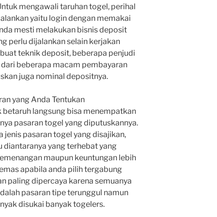
ntuk mengawali taruhan togel, perihal
jalankan yaitu login dengan memakai
 anda mesti melakukan bisnis deposit
ng perlu dijalankan selain kerjakan
 buat teknik deposit, beberapa penjudi
nya dari beberapa macam pembayaran
uskan juga nominal depositnya.
ran yang Anda Tentukan
ak betaruh langsung bisa menempatkan
nya pasaran togel yang diputuskannya.
jenis pasaran togel yang disajikan,
 diantaranya yang terhebat yang
emenangan maupun keuntungan lebih
cemas apabila anda pilih tergabung
dan paling dipercaya karena semuanya
adalah pasaran tipe terunggul namun
nyak disukai banyak togelers.