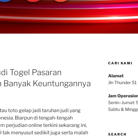
CARI KAMI
di Togel Pasaran
Alamat
n Banyak Keuntungannya
Jln Thunder 51 
Jam Operasion
Senin–Jumat: 
Sabtu & Mingg
au toto gelap jadi taruhan judi yang
nesia. Biarpun di tengah-tengah
erjudian online terkini sekarang ini,
l tak menyusut sedikit juga serta malah
SEARCH