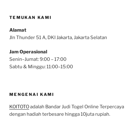
TEMUKAN KAMI
Alamat
Jln Thunder 51 A, DKI Jakarta, Jakarta Selatan
Jam Operasional
Senin–Jumat: 9:00 – 17:00
Sabtu & Minggu: 11:00–15:00
MENGENAI KAMI
KOITOTO
adalah Bandar Judi Togel Online Terpercaya
dengan hadiah terbesare hingga 10juta rupiah.