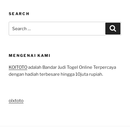
SEARCH
Search
Search
for:
MENGENAI KAMI
KOITOTO
adalah Bandar Judi Togel Online Terpercaya
dengan hadiah terbesare hingga 10juta rupiah.
olxtoto