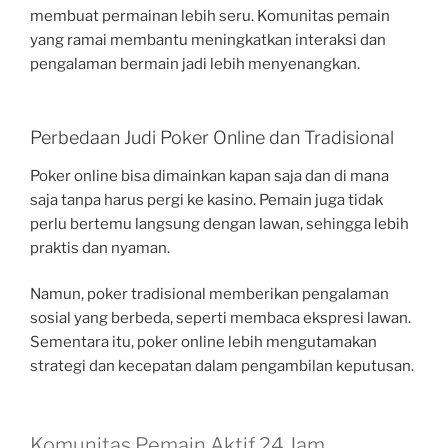
membuat permainan lebih seru. Komunitas pemain
yang ramai membantu meningkatkan interaksi dan
pengalaman bermain jadi lebih menyenangkan.
Perbedaan Judi Poker Online dan Tradisional
Poker online bisa dimainkan kapan saja dan di mana
saja tanpa harus pergi ke kasino. Pemain juga tidak
perlu bertemu langsung dengan lawan, sehingga lebih
praktis dan nyaman.
Namun, poker tradisional memberikan pengalaman
sosial yang berbeda, seperti membaca ekspresi lawan.
Sementara itu, poker online lebih mengutamakan
strategi dan kecepatan dalam pengambilan keputusan.
Komunitas Pemain Aktif 24 Jam