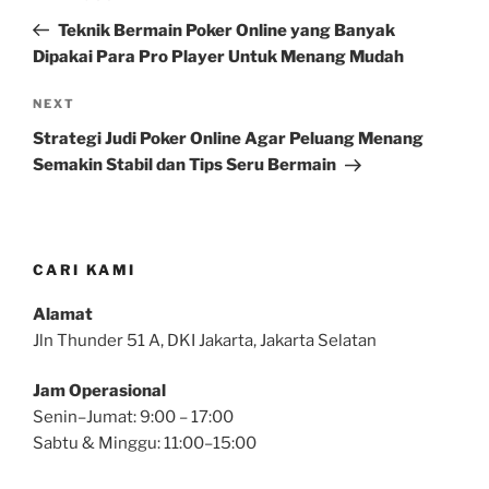
navigation
Post
Teknik Bermain Poker Online yang Banyak
Dipakai Para Pro Player Untuk Menang Mudah
Next
NEXT
Post
Strategi Judi Poker Online Agar Peluang Menang
Semakin Stabil dan Tips Seru Bermain
CARI KAMI
Alamat
Jln Thunder 51 A, DKI Jakarta, Jakarta Selatan
Jam Operasional
Senin–Jumat: 9:00 – 17:00
Sabtu & Minggu: 11:00–15:00