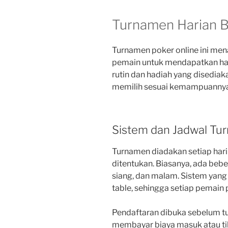
Turnamen Harian B
Turnamen poker online ini me
pemain untuk mendapatkan had
rutin dan hadiah yang disediak
memilih sesuai kemampuannya
Sistem dan Jadwal Tu
Turnamen diadakan setiap hari
ditentukan. Biasanya, ada beber
siang, dan malam. Sistem yang
table, sehingga setiap pemain
Pendaftaran dibuka sebelum t
membayar biaya masuk atau ti