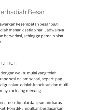
erhadiah Besar
nawarkan kesempatan besar bagi
iah menarik setiap hari. Jadwalnya
an bervariasi, sehingga pemain bisa
.
rnamen
 dengan waktu mulai yang telah
apa sesi dalam sehari, seperti pagi,
 digunakan adalah knockout dan multi-
 punya peluang menang.
urnamen dimulai dan pemain harus
ket. Poin dikumpulkan berdasarkan