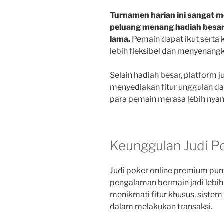
Turnamen harian ini sangat
peluang menang hadiah besar
lama.
Pemain dapat ikut serta
lebih fleksibel dan menyenang
Selain hadiah besar, platform 
menyediakan fitur unggulan d
para pemain merasa lebih nyam
Keunggulan Judi P
Judi poker online premium pu
pengalaman bermain jadi lebih
menikmati fitur khusus, siste
dalam melakukan transaksi.