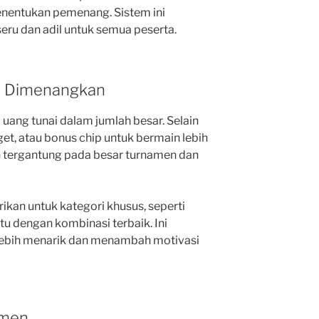
enentukan pemenang. Sistem ini
ru dan adil untuk semua peserta.
sa Dimenangkan
uang tunai dalam jumlah besar. Selain
dget, atau bonus chip untuk bermain lebih
 tergantung pada besar turnamen dan
kan untuk kategori khusus, seperti
rtu dengan kombinasi terbaik. Ini
ebih menarik dan menambah motivasi
amen