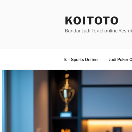
Skip
to
KOITOTO
content
Bandar Judi Togel online Res
E – Sports Online
Judi Poker 