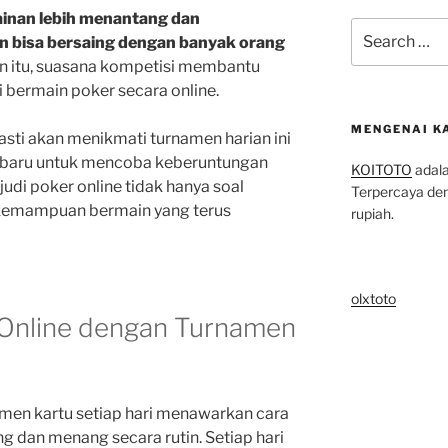
inan lebih menantang dan
Search
 bisa bersaing dengan banyak orang
for:
n itu, suasana kompetisi membantu
i bermain poker secara online.
MENGENAI K
sti akan menikmati turnamen harian ini
 baru untuk mencoba keberuntungan
KOITOTO
adala
di poker online tidak hanya soal
Terpercaya den
l kemampuan bermain yang terus
rupiah.
olxtoto
r Online dengan Turnamen
amen kartu setiap hari menawarkan cara
g dan menang secara rutin. Setiap hari