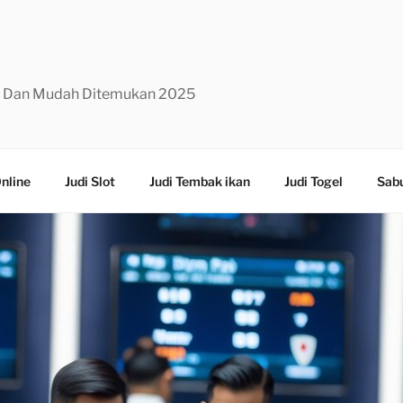
mi Dan Mudah Ditemukan 2025
Online
Judi Slot
Judi Tembak ikan
Judi Togel
Sab