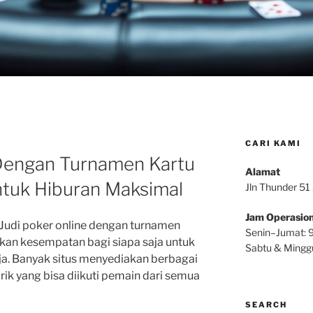
CARI KAMI
 Dengan Turnamen Kartu
Alamat
ntuk Hiburan Maksimal
Jln Thunder 51 
Jam Operasion
Judi poker online dengan turnamen
Senin–Jumat: 
rkan kesempatan bagi siapa saja untuk
Sabtu & Mingg
a. Banyak situs menyediakan berbagai
k yang bisa diikuti pemain dari semua
SEARCH