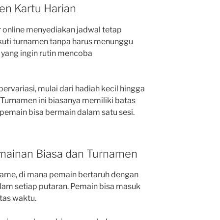
n Kartu Harian
r online menyediakan jadwal tetap
ikuti turnamen tanpa harus menunggu
yang ingin rutin mencoba
ervariasi, mulai dari hadiah kecil hingga
Turnamen ini biasanya memiliki batas
pemain bisa bermain dalam satu sesi.
mainan Biasa dan Turnamen
game, di mana pemain bertaruh dengan
lam setiap putaran. Pemain bisa masuk
tas waktu.