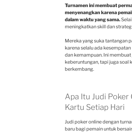
Turnamen ini membuat perma
menyenangkan karena pemain
dalam waktu yang sama.
Selai
meningkatkan skill dan strateg
Mereka yang suka tantangan pa
karena selalu ada kesempatan
dan kemampuan. Ini membuat ju
keberuntungan, tapi juga soa
berkembang.
Apa Itu Judi Poke
Kartu Setiap Hari
Judi poker online dengan turn
baru bagi pemain untuk bersain