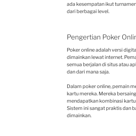
ada kesempatan ikut turnamen
dari berbagai level.
Pengertian Poker Onli
Poker online adalah versi digit
dimainkan lewat internet. Pem
semua berjalan di situs atau a
dan dari mana saja.
Dalam poker online, pemain m
kartu mereka. Mereka bersaing
mendapatkan kombinasi kartu
Sistem ini sangat praktis dan b
dimainkan.