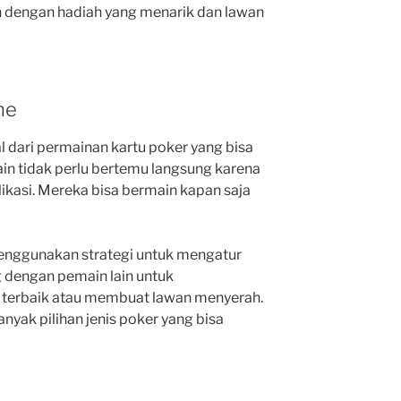
 dengan hadiah yang menarik dan lawan
ne
al dari permainan kartu poker yang bisa
ain tidak perlu bertemu langsung karena
plikasi. Mereka bisa bermain kapan saja
enggunakan strategi untuk mengatur
 dengan pemain lain untuk
 terbaik atau membuat lawan menyerah.
anyak pilihan jenis poker yang bisa