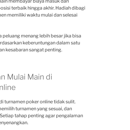
main membayar biaya masuk dan
isi terbaik hingga akhir. Hadiah dibagi
en memiliki waktu mulai dan selesai
peluang menang lebih besar jika bisa
erdasarkan keberuntungan dalam satu
dan kesabaran sangat penting.
n Mulai Main di
nline
 turnamen poker online tidak sulit.
emilih turnamen yang sesuai, dan
 Setiap tahap penting agar pengalaman
menyenangkan.