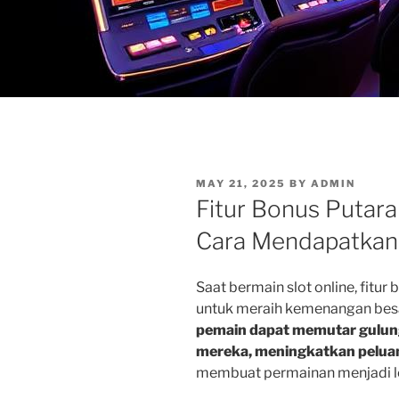
POSTED
MAY 21, 2025
BY
ADMIN
ON
Fitur Bonus Putara
Cara Mendapatkan
Saat bermain slot online, fitur
untuk meraih kemenangan bes
pemain dapat memutar gulun
mereka, meningkatkan pelua
membuat permainan menjadi l