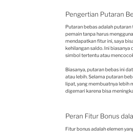
Pengertian Putaran B
Putaran bebas adalah putaran
pemain tanpa harus menggunaka
mendapatkan fitur ini, saya b
kehilangan saldo. Ini biasany
simbol tertentu atau mencocok
Biasanya, putaran bebas ini dat
atau lebih. Selama putaran be
lipat, yang membuatnya lebih m
digemari karena bisa meningk
Peran Fitur Bonus dal
Fitur bonus adalah elemen yan