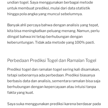
undian togel. Saya menggunakan berbagai metode
untuk membuat prediksi, mulai dari data statistik
hingga pola angka yang muncul sebelumnya.
Banyak ahli percaya bahwa dengan analisis yang tepat,
kita bisa meningkatkan peluang menang. Namun, perlu
diingat bahwa ini tetap berhubungan dengan
keberuntungan. Tidak ada metode yang 100% pasti.
Perbedaan Prediksi Togel dan Ramalan Togel
Prediksi togel dan ramalan togel sering kali disamakan,
tetapi sebenarnya ada perbedaan. Prediksi biasanya
berbasis data dan analisis, sementara ramalan bisa saja
berhubungan dengan kepercayaan atau intuisi tanpa
fakta yang kuat.
Saya suka menggunakan prediksi karena berdasar pada