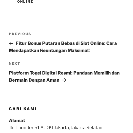
ONLINE
Post
Previous
PREVIOUS
navigation
Post
Fitur Bonus Putaran Bebas di Slot Online: Cara
Mendapatkan Keuntungan Maksimal!
Next
NEXT
Post
Platform Togel Digital Resmi: Panduan Memilih dan
Bermain Dengan Aman
CARI KAMI
Alamat
Jln Thunder 51 A, DKI Jakarta, Jakarta Selatan