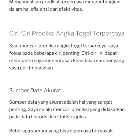
Mengandalkan prediksi terpercaya menguntungkan
dalam hal efisiensi dan efektivitas.
Ciri-Ciri Prediksi Angka Togel Terpercaya
Saat mencari prediksi angka togel terpercaya, saya
fokus pada beberapa ciri penting. Ciri-ciri ini dapat
membantu saya menentukan keandalan sumber yang
saya pertimbangkan.
Sumber Data Akurat
Sumber data yang akurat adalah hal yang sangat
penting. Saya selalu mencari prediksi yang didasarkan
pada data historis dan statistik jelas.
Beberapa sumber yang bisa dipercaya termasuk: