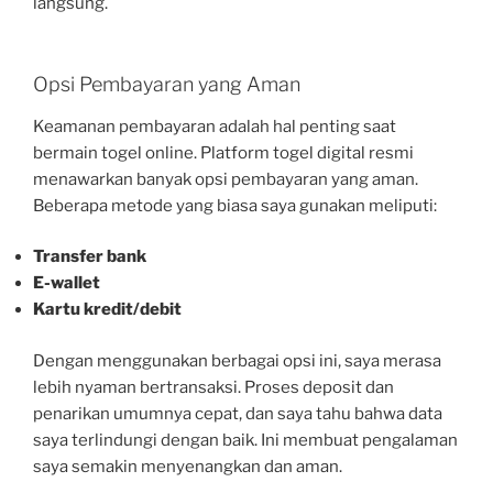
langsung.
Opsi Pembayaran yang Aman
Keamanan pembayaran adalah hal penting saat
bermain togel online. Platform togel digital resmi
menawarkan banyak opsi pembayaran yang aman.
Beberapa metode yang biasa saya gunakan meliputi:
Transfer bank
E-wallet
Kartu kredit/debit
Dengan menggunakan berbagai opsi ini, saya merasa
lebih nyaman bertransaksi. Proses deposit dan
penarikan umumnya cepat, dan saya tahu bahwa data
saya terlindungi dengan baik. Ini membuat pengalaman
saya semakin menyenangkan dan aman.