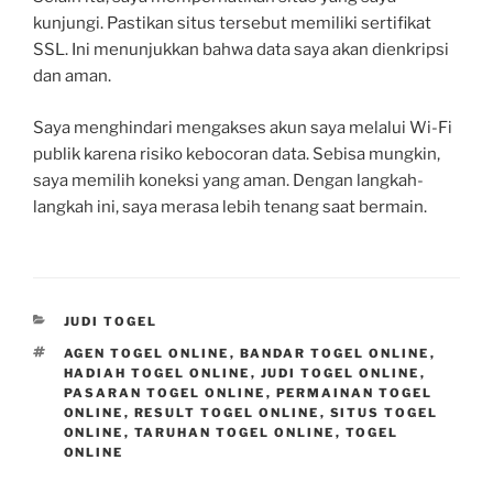
kunjungi. Pastikan situs tersebut memiliki sertifikat
SSL. Ini menunjukkan bahwa data saya akan dienkripsi
dan aman.
Saya menghindari mengakses akun saya melalui Wi-Fi
publik karena risiko kebocoran data. Sebisa mungkin,
saya memilih koneksi yang aman. Dengan langkah-
langkah ini, saya merasa lebih tenang saat bermain.
CATEGORIES
JUDI TOGEL
TAGS
AGEN TOGEL ONLINE
,
BANDAR TOGEL ONLINE
,
HADIAH TOGEL ONLINE
,
JUDI TOGEL ONLINE
,
PASARAN TOGEL ONLINE
,
PERMAINAN TOGEL
ONLINE
,
RESULT TOGEL ONLINE
,
SITUS TOGEL
ONLINE
,
TARUHAN TOGEL ONLINE
,
TOGEL
ONLINE