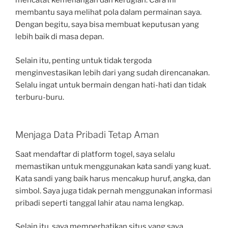
mencatat kemenangan dan kerugian. Cara ini
membantu saya melihat pola dalam permainan saya.
Dengan begitu, saya bisa membuat keputusan yang
lebih baik di masa depan.
Selain itu, penting untuk tidak tergoda
menginvestasikan lebih dari yang sudah direncanakan.
Selalu ingat untuk bermain dengan hati-hati dan tidak
terburu-buru.
Menjaga Data Pribadi Tetap Aman
Saat mendaftar di platform togel, saya selalu
memastikan untuk menggunakan kata sandi yang kuat.
Kata sandi yang baik harus mencakup huruf, angka, dan
simbol. Saya juga tidak pernah menggunakan informasi
pribadi seperti tanggal lahir atau nama lengkap.
Selain itu, saya memperhatikan situs yang saya