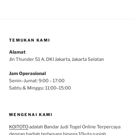
TEMUKAN KAMI
Alamat
Jln Thunder 51 A, DKI Jakarta, Jakarta Selatan
Jam Operasional
Senin–Jumat: 9:00 – 17:00
Sabtu & Minggu: 11:00–15:00
MENGENAI KAMI
KOITOTO
adalah Bandar Judi Togel Online Terpercaya
dengan hadiah terbesare hingga 10juta rupiah.