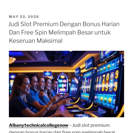
POSTED
MAY 23, 2026
ON
Judi Slot Premium Dengan Bonus Harian
Dan Free Spin Melimpah Besar untuk
Keseruan Maksimal
Albanytechnicalcollegenow
– Judi slot premium
dengan bonus harian dan free spin melimpah besar