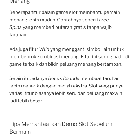
Menang
Beberapa fitur dalam game slot membantu pemain
menang lebih mudah. Contohnya seperti
Free
Spins
yang memberi putaran gratis tanpa wajib
taruhan.
Ada juga fitur
Wild
yang mengganti simbol lain untuk
membentuk kombinasi menang. Fitur ini sering hadir di
game terbaik dan bikin peluang menang bertambah.
Selain itu, adanya
Bonus Rounds
membuat taruhan
lebih menarik dengan hadiah ekstra. Slot yang punya
variasi fitur biasanya lebih seru dan peluang maxwin
jadi lebih besar.
Tips Memanfaatkan Demo Slot Sebelum
Bermain