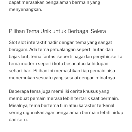
dapat merasakan pengalaman bermain yang
menyenangkan.
Pilihan Tema Unik untuk Berbagai Selera
Slot slot interaktif hadir dengan tema yang sangat
beragam. Ada tema petualangan seperti hutan dan
bajak laut, tema fantasi seperti naga dan penyihir, serta
tema modern seperti kota besar atau kehidupan
sehari-hari. Pilihan ini memastikan tiap pemain bisa
menemukan sesuatu yang sesuai dengan minatnya.
Beberapa tema juga memiliki cerita khusus yang
membuat pemain merasa lebih tertarik saat bermain.
Misalnya, tema bertema film atau karakter terkenal
sering digunakan agar pengalaman bermain lebih hidup
dan seru.