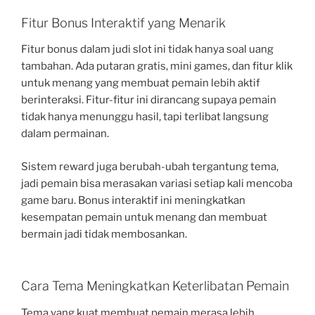
Fitur Bonus Interaktif yang Menarik
Fitur bonus dalam judi slot ini tidak hanya soal uang
tambahan. Ada putaran gratis, mini games, dan fitur klik
untuk menang yang membuat pemain lebih aktif
berinteraksi. Fitur-fitur ini dirancang supaya pemain
tidak hanya menunggu hasil, tapi terlibat langsung
dalam permainan.
Sistem reward juga berubah-ubah tergantung tema,
jadi pemain bisa merasakan variasi setiap kali mencoba
game baru. Bonus interaktif ini meningkatkan
kesempatan pemain untuk menang dan membuat
bermain jadi tidak membosankan.
Cara Tema Meningkatkan Keterlibatan Pemain
Tema yang kuat membuat pemain merasa lebih