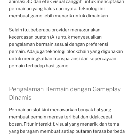
animasi 3D dan efek visual canggih untuk menciptakan
permainan yang halus dan nyata. Teknologi ini
membuat game lebih menarik untuk dimainkan.
Selain itu, beberapa provider menggunakan
kecerdasan buatan (AI) untuk menyesuaikan
pengalaman bermain sesuai dengan preferensi
pemain. Ada juga teknologi blockchain yang digunakan
untuk meningkatkan transparansi dan kepercayaan
pemain terhadap hasil game.
Pengalaman Bermain dengan Gameplay
Dinamis
Permainan slot kini menawarkan banyak hal yang
membuat pemain merasa terlibat dan tidak cepat
bosan. Fitur interaktif, visual yang menarik, dan tema
yang beragam membuat setiap putaran terasa berbeda