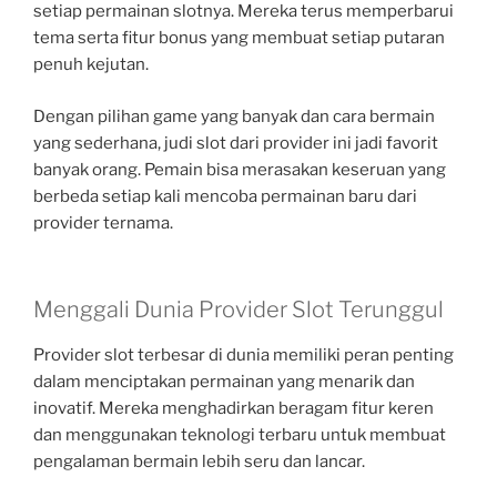
setiap permainan slotnya. Mereka terus memperbarui
tema serta fitur bonus yang membuat setiap putaran
penuh kejutan.
Dengan pilihan game yang banyak dan cara bermain
yang sederhana, judi slot dari provider ini jadi favorit
banyak orang. Pemain bisa merasakan keseruan yang
berbeda setiap kali mencoba permainan baru dari
provider ternama.
Menggali Dunia Provider Slot Terunggul
Provider slot terbesar di dunia memiliki peran penting
dalam menciptakan permainan yang menarik dan
inovatif. Mereka menghadirkan beragam fitur keren
dan menggunakan teknologi terbaru untuk membuat
pengalaman bermain lebih seru dan lancar.