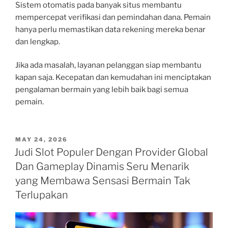
Sistem otomatis pada banyak situs membantu
mempercepat verifikasi dan pemindahan dana. Pemain
hanya perlu memastikan data rekening mereka benar
dan lengkap.
Jika ada masalah, layanan pelanggan siap membantu
kapan saja. Kecepatan dan kemudahan ini menciptakan
pengalaman bermain yang lebih baik bagi semua
pemain.
POSTED
MAY 24, 2026
ON
Judi Slot Populer Dengan Provider Global
Dan Gameplay Dinamis Seru Menarik
yang Membawa Sensasi Bermain Tak
Terlupakan