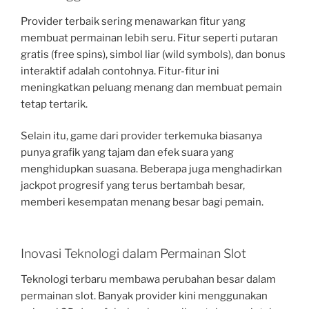
Provider terbaik sering menawarkan fitur yang
membuat permainan lebih seru. Fitur seperti putaran
gratis (free spins), simbol liar (wild symbols), dan bonus
interaktif adalah contohnya. Fitur-fitur ini
meningkatkan peluang menang dan membuat pemain
tetap tertarik.
Selain itu, game dari provider terkemuka biasanya
punya grafik yang tajam dan efek suara yang
menghidupkan suasana. Beberapa juga menghadirkan
jackpot progresif yang terus bertambah besar,
memberi kesempatan menang besar bagi pemain.
Inovasi Teknologi dalam Permainan Slot
Teknologi terbaru membawa perubahan besar dalam
permainan slot. Banyak provider kini menggunakan