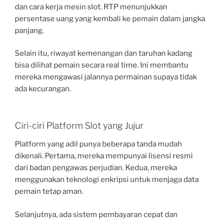
dan cara kerja mesin slot. RTP menunjukkan
persentase uang yang kembali ke pemain dalam jangka
panjang.
Selain itu, riwayat kemenangan dan taruhan kadang
bisa dilihat pemain secara real time. Ini membantu
mereka mengawasi jalannya permainan supaya tidak
ada kecurangan.
Ciri-ciri Platform Slot yang Jujur
Platform yang adil punya beberapa tanda mudah
dikenali. Pertama, mereka mempunyai lisensi resmi
dari badan pengawas perjudian. Kedua, mereka
menggunakan teknologi enkripsi untuk menjaga data
pemain tetap aman.
Selanjutnya, ada sistem pembayaran cepat dan