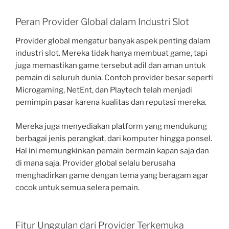
Peran Provider Global dalam Industri Slot
Provider global mengatur banyak aspek penting dalam
industri slot. Mereka tidak hanya membuat game, tapi
juga memastikan game tersebut adil dan aman untuk
pemain di seluruh dunia. Contoh provider besar seperti
Microgaming, NetEnt, dan Playtech telah menjadi
pemimpin pasar karena kualitas dan reputasi mereka.
Mereka juga menyediakan platform yang mendukung
berbagai jenis perangkat, dari komputer hingga ponsel.
Hal ini memungkinkan pemain bermain kapan saja dan
di mana saja. Provider global selalu berusaha
menghadirkan game dengan tema yang beragam agar
cocok untuk semua selera pemain.
Fitur Unggulan dari Provider Terkemuka