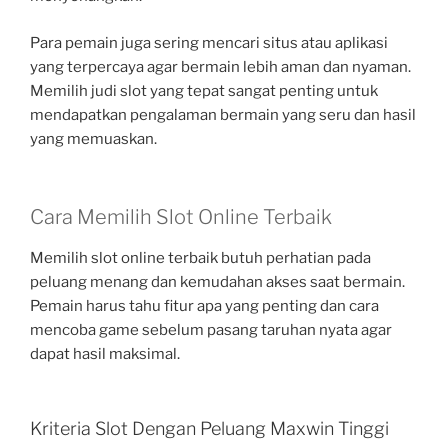
Para pemain juga sering mencari situs atau aplikasi
yang terpercaya agar bermain lebih aman dan nyaman.
Memilih judi slot yang tepat sangat penting untuk
mendapatkan pengalaman bermain yang seru dan hasil
yang memuaskan.
Cara Memilih Slot Online Terbaik
Memilih slot online terbaik butuh perhatian pada
peluang menang dan kemudahan akses saat bermain.
Pemain harus tahu fitur apa yang penting dan cara
mencoba game sebelum pasang taruhan nyata agar
dapat hasil maksimal.
Kriteria Slot Dengan Peluang Maxwin Tinggi