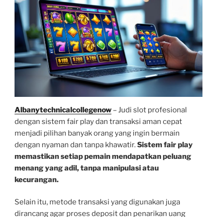
Albanytechnicalcollegenow
– Judi slot profesional
dengan sistem fair play dan transaksi aman cepat
menjadi pilihan banyak orang yang ingin bermain
dengan nyaman dan tanpa khawatir.
Sistem fair play
memastikan setiap pemain mendapatkan peluang
menang yang adil, tanpa manipulasi atau
kecurangan.
Selain itu, metode transaksi yang digunakan juga
dirancang agar proses deposit dan penarikan uang