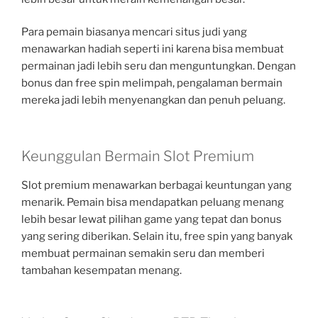
Para pemain biasanya mencari situs judi yang
menawarkan hadiah seperti ini karena bisa membuat
permainan jadi lebih seru dan menguntungkan. Dengan
bonus dan free spin melimpah, pengalaman bermain
mereka jadi lebih menyenangkan dan penuh peluang.
Keunggulan Bermain Slot Premium
Slot premium menawarkan berbagai keuntungan yang
menarik. Pemain bisa mendapatkan peluang menang
lebih besar lewat pilihan game yang tepat dan bonus
yang sering diberikan. Selain itu, free spin yang banyak
membuat permainan semakin seru dan memberi
tambahan kesempatan menang.