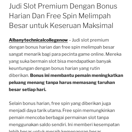
ON
Judi Slot Premium Dengan Bonus
Harian Dan Free Spin Melimpah
Besar untuk Keseruan Maksimal
Albanytechnicalcollegenow
– Judi slot premium
dengan bonus harian dan free spin melimpah besar
sangat menarik bagi para pecinta game online. Mereka
yang suka bermain slot bisa mendapatkan banyak
keuntungan dengan bonus harian yang rutin
diberikan.
Bonus ini membantu pemain meningkatkan
peluang menang tanpa harus memasang taruhan
besar setiap hari.
Selain bonus harian, free spin yang diberikan juga
menjadi daya tarik utama. Free spin memungkinkan
pemain mencoba berbagai permainan slot tanpa
menggunakan saldo sendiri. Ini memberi kesempatan
lebih besar untuk meraih kemenangan besar.