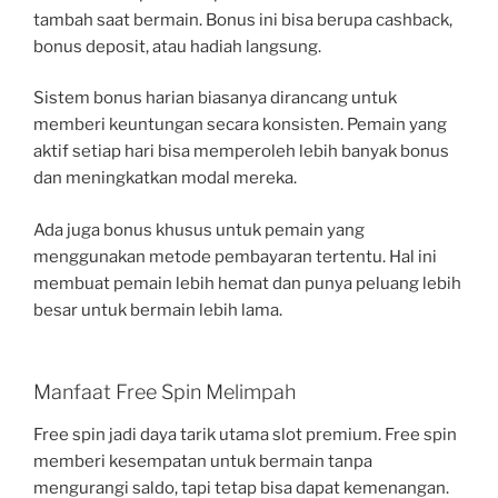
tambah saat bermain. Bonus ini bisa berupa cashback,
bonus deposit, atau hadiah langsung.
Sistem bonus harian biasanya dirancang untuk
memberi keuntungan secara konsisten. Pemain yang
aktif setiap hari bisa memperoleh lebih banyak bonus
dan meningkatkan modal mereka.
Ada juga bonus khusus untuk pemain yang
menggunakan metode pembayaran tertentu. Hal ini
membuat pemain lebih hemat dan punya peluang lebih
besar untuk bermain lebih lama.
Manfaat Free Spin Melimpah
Free spin jadi daya tarik utama slot premium. Free spin
memberi kesempatan untuk bermain tanpa
mengurangi saldo, tapi tetap bisa dapat kemenangan.