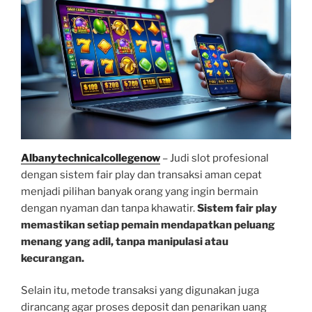
Albanytechnicalcollegenow
– Judi slot profesional
dengan sistem fair play dan transaksi aman cepat
menjadi pilihan banyak orang yang ingin bermain
dengan nyaman dan tanpa khawatir.
Sistem fair play
memastikan setiap pemain mendapatkan peluang
menang yang adil, tanpa manipulasi atau
kecurangan.
Selain itu, metode transaksi yang digunakan juga
dirancang agar proses deposit dan penarikan uang