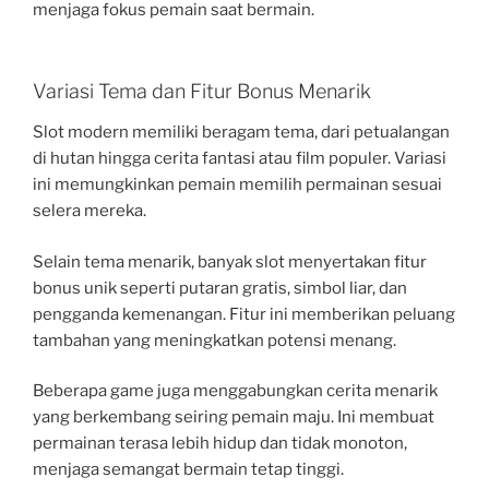
menjaga fokus pemain saat bermain.
Variasi Tema dan Fitur Bonus Menarik
Slot modern memiliki beragam tema, dari petualangan
di hutan hingga cerita fantasi atau film populer. Variasi
ini memungkinkan pemain memilih permainan sesuai
selera mereka.
Selain tema menarik, banyak slot menyertakan fitur
bonus unik seperti putaran gratis, simbol liar, dan
pengganda kemenangan. Fitur ini memberikan peluang
tambahan yang meningkatkan potensi menang.
Beberapa game juga menggabungkan cerita menarik
yang berkembang seiring pemain maju. Ini membuat
permainan terasa lebih hidup dan tidak monoton,
menjaga semangat bermain tetap tinggi.