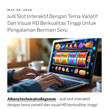
POSTED
MAY 26, 2026
ON
Judi Slot Interaktif Dengan Tema Variatif
Dan Visual HD Berkualitas Tinggi Untuk
Pengalaman Bermain Seru
Albanytechnicalcollegenow
– Judi slot interaktif
dengan tema variatif dan visual HD berkualitas tinggi