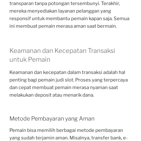
transparan tanpa potongan tersembunyi. Terakhir,
mereka menyediakan layanan pelanggan yang
responsif untuk membantu pemain kapan saja. Semua
ini membuat pemain merasa aman saat bermain.
Keamanan dan Kecepatan Transaksi
untuk Pemain
Keamanan dan kecepatan dalam transaksi adalah hal
penting bagi pemain judi slot. Proses yang terpercaya
dan cepat membuat pemain merasa nyaman saat
melakukan deposit atau menarik dana.
Metode Pembayaran yang Aman
Pemain bisa memilih berbagai metode pembayaran
yang sudah terjamin aman. Misalnya, transfer bank, e-