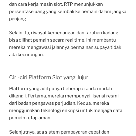
dan cara kerja mesin slot. RTP menunjukkan
persentase uang yang kembali ke pemain dalam jangka
panjang.
Selain itu, riwayat kemenangan dan taruhan kadang
bisa dilihat pemain secara real time. Ini membantu
mereka mengawasi jalannya permainan supaya tidak
ada kecurangan.
Ciri-ciri Platform Slot yang Jujur
Platform yang adil punya beberapa tanda mudah
dikenali. Pertama, mereka mempunyai lisensi resmi
dari badan pengawas perjudian. Kedua, mereka
menggunakan teknologi enkripsi untuk menjaga data
pemain tetap aman.
Selanjutnya, ada sistem pembayaran cepat dan