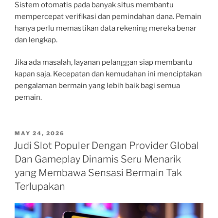
Sistem otomatis pada banyak situs membantu
mempercepat verifikasi dan pemindahan dana. Pemain
hanya perlu memastikan data rekening mereka benar
dan lengkap.
Jika ada masalah, layanan pelanggan siap membantu
kapan saja. Kecepatan dan kemudahan ini menciptakan
pengalaman bermain yang lebih baik bagi semua
pemain.
POSTED
MAY 24, 2026
ON
Judi Slot Populer Dengan Provider Global
Dan Gameplay Dinamis Seru Menarik
yang Membawa Sensasi Bermain Tak
Terlupakan