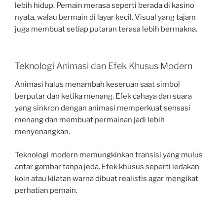
lebih hidup. Pemain merasa seperti berada di kasino
nyata, walau bermain di layar kecil. Visual yang tajam
juga membuat setiap putaran terasa lebih bermakna.
Teknologi Animasi dan Efek Khusus Modern
Animasi halus menambah keseruan saat simbol
berputar dan ketika menang. Efek cahaya dan suara
yang sinkron dengan animasi memperkuat sensasi
menang dan membuat permainan jadi lebih
menyenangkan.
Teknologi modern memungkinkan transisi yang mulus
antar gambar tanpa jeda. Efek khusus seperti ledakan
koin atau kilatan warna dibuat realistis agar mengikat
perhatian pemain.