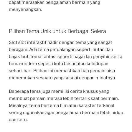
dapat merasakan pengalaman bermain yang
menyenangkan.
Pilihan Tema Unik untuk Berbagai Selera
Slot slot interaktif hadir dengan tema yang sangat
beragam. Ada tema petualangan seperti hutan dan
bajak laut, tema fantasi seperti naga dan penyihir, serta
tema modern seperti kota besar atau kehidupan
sehari-hari. Pilihan ini memastikan tiap pemain bisa
menemukan sesuatu yang sesuai dengan minatnya.
Beberapa tema juga memiliki cerita khusus yang
membuat pemain merasa lebih tertarik saat bermain.
Misalnya, tema bertema film atau karakter terkenal
sering digunakan agar pengalaman bermain lebih hidup
dan seru.