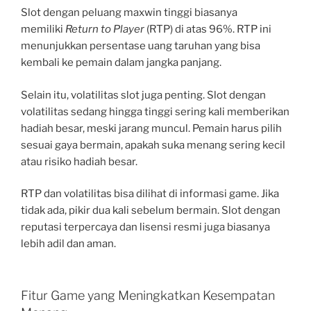
Slot dengan peluang maxwin tinggi biasanya
memiliki
Return to Player
(RTP) di atas 96%. RTP ini
menunjukkan persentase uang taruhan yang bisa
kembali ke pemain dalam jangka panjang.
Selain itu, volatilitas slot juga penting. Slot dengan
volatilitas sedang hingga tinggi sering kali memberikan
hadiah besar, meski jarang muncul. Pemain harus pilih
sesuai gaya bermain, apakah suka menang sering kecil
atau risiko hadiah besar.
RTP dan volatilitas bisa dilihat di informasi game. Jika
tidak ada, pikir dua kali sebelum bermain. Slot dengan
reputasi terpercaya dan lisensi resmi juga biasanya
lebih adil dan aman.
Fitur Game yang Meningkatkan Kesempatan