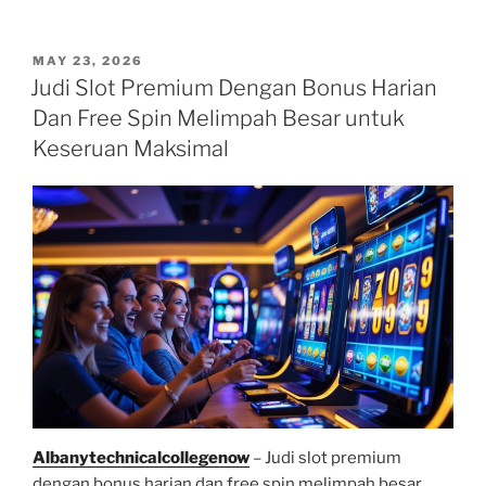
POSTED
MAY 23, 2026
ON
Judi Slot Premium Dengan Bonus Harian
Dan Free Spin Melimpah Besar untuk
Keseruan Maksimal
Albanytechnicalcollegenow
– Judi slot premium
dengan bonus harian dan free spin melimpah besar