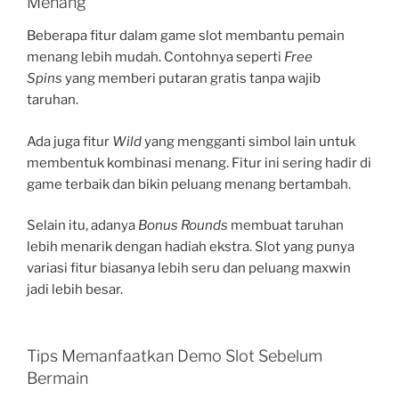
Menang
Beberapa fitur dalam game slot membantu pemain
menang lebih mudah. Contohnya seperti
Free
Spins
yang memberi putaran gratis tanpa wajib
taruhan.
Ada juga fitur
Wild
yang mengganti simbol lain untuk
membentuk kombinasi menang. Fitur ini sering hadir di
game terbaik dan bikin peluang menang bertambah.
Selain itu, adanya
Bonus Rounds
membuat taruhan
lebih menarik dengan hadiah ekstra. Slot yang punya
variasi fitur biasanya lebih seru dan peluang maxwin
jadi lebih besar.
Tips Memanfaatkan Demo Slot Sebelum
Bermain