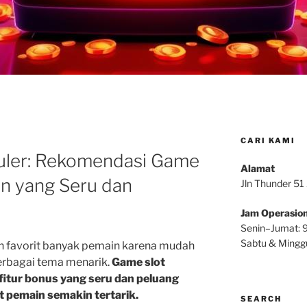
CARI KAMI
puler: Rekomendasi Game
Alamat
in yang Seru dan
Jln Thunder 51 
Jam Operasion
Senin–Jumat: 
Sabtu & Mingg
han favorit banyak pemain karena mudah
rbagai tema menarik.
Game slot
 fitur bonus yang seru dan peluang
 pemain semakin tertarik.
SEARCH