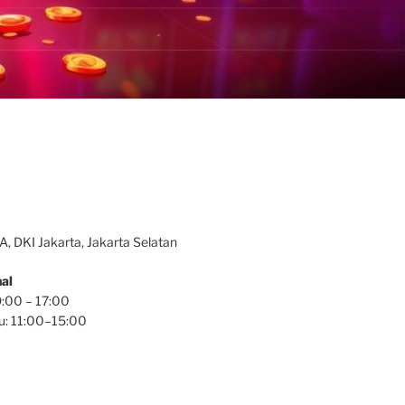
A, DKI Jakarta, Jakarta Selatan
al
9:00 – 17:00
u: 11:00–15:00