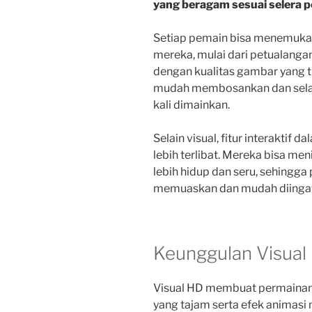
yang beragam sesuai selera 
Setiap pemain bisa menemuka
mereka, mulai dari petualanga
dengan kualitas gambar yang t
mudah membosankan dan selal
kali dimainkan.
Selain visual, fitur interaktif
lebih terlibat. Mereka bisa m
lebih hidup dan seru, sehingga
memuaskan dan mudah diingat
Keunggulan Visual 
Visual HD membuat permainan s
yang tajam serta efek animasi