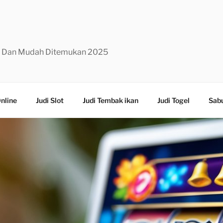
mi Dan Mudah Ditemukan 2025
Online
Judi Slot
Judi Tembak ikan
Judi Togel
Sab