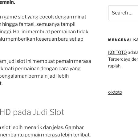
pemain.
Search
for:
n game slot yang cocok dengan minat
n hingga fantasi, semuanya tampil
inggi. Hal ini membuat permainan tidak
u memberikan keseruan baru setiap
MENGENAI K
KOITOTO
adala
Terpercaya den
 dalam judi slot ini membuat pemain merasa
rupiah.
enikmati permainan dengan cara yang
 pengalaman bermain jadi lebih
.
olxtoto
HD pada Judi Slot
lot lebih menarik dan jelas. Gambar
 membantu pemain merasa lebih terlibat.