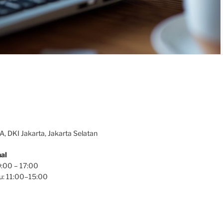
A, DKI Jakarta, Jakarta Selatan
al
9:00 – 17:00
u: 11:00–15:00