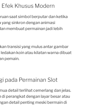
n Efek Khusus Modern
uan saat simbol berputar dan ketika
a yang sinkron dengan animasi
an membuat permainan jadi lebih
n transisi yang mulus antar gambar
 ledakan koin atau kilatan warna dibuat
ian pemain.
gi pada Permainan Slot
ua detail terlihat cemerlang dan jelas.
n di perangkat dengan layar besar atau
angan detail penting meski bermain di