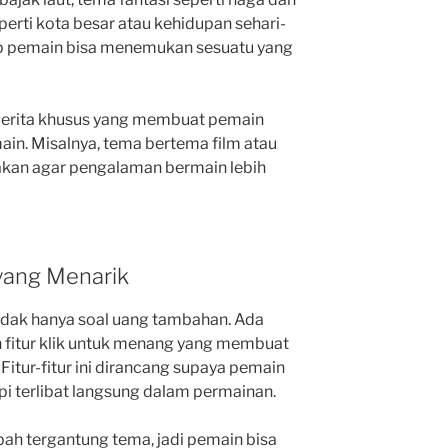
perti kota besar atau kehidupan sehari-
tiap pemain bisa menemukan sesuatu yang
cerita khusus yang membuat pemain
main. Misalnya, tema bertema film atau
nakan agar pengalaman bermain lebih
 yang Menarik
 tidak hanya soal uang tambahan. Ada
an fitur klik untuk menang yang membuat
 Fitur-fitur ini dirancang supaya pemain
pi terlibat langsung dalam permainan.
ah tergantung tema, jadi pemain bisa