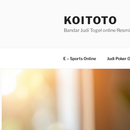
Skip
to
KOITOTO
content
Bandar Judi Togel online Res
E – Sports Online
Judi Poker 