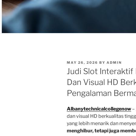
POSTED
MAY 26, 2026
BY
ADMIN
ON
Judi Slot Interakti
Dan Visual HD Berk
Pengalaman Berma
Albanytechnicalcollegenow
– 
dan visual HD berkualitas ti
yang lebih menarik dan menye
menghibur, tetapi juga membe