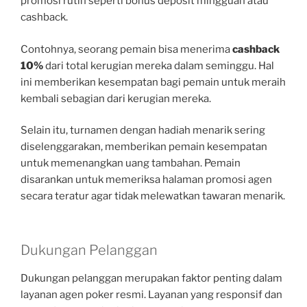
promosi rutin seperti bonus deposit mingguan atau
cashback.
Contohnya, seorang pemain bisa menerima
cashback
10%
dari total kerugian mereka dalam seminggu. Hal
ini memberikan kesempatan bagi pemain untuk meraih
kembali sebagian dari kerugian mereka.
Selain itu, turnamen dengan hadiah menarik sering
diselenggarakan, memberikan pemain kesempatan
untuk memenangkan uang tambahan. Pemain
disarankan untuk memeriksa halaman promosi agen
secara teratur agar tidak melewatkan tawaran menarik.
Dukungan Pelanggan
Dukungan pelanggan merupakan faktor penting dalam
layanan agen poker resmi. Layanan yang responsif dan