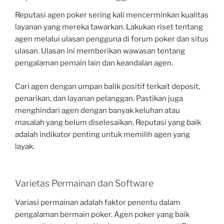
Reputasi agen poker sering kali mencerminkan kualitas
layanan yang mereka tawarkan. Lakukan riset tentang
agen melalui ulasan pengguna di forum poker dan situs
ulasan. Ulasan ini memberikan wawasan tentang
pengalaman pemain lain dan keandalan agen.
Cari agen dengan umpan balik positif terkait deposit,
penarikan, dan layanan pelanggan. Pastikan juga
menghindari agen dengan banyak keluhan atau
masalah yang belum diselesaikan. Reputasi yang baik
adalah indikator penting untuk memilih agen yang
layak.
Varietas Permainan dan Software
Variasi permainan adalah faktor penentu dalam
pengalaman bermain poker. Agen poker yang baik