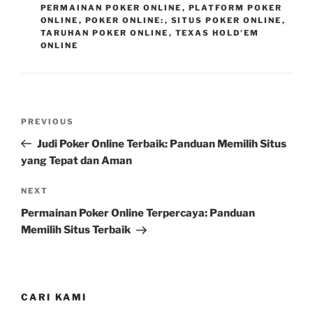
PERMAINAN POKER ONLINE
,
PLATFORM POKER
ONLINE
,
POKER ONLINE:
,
SITUS POKER ONLINE
,
TARUHAN POKER ONLINE
,
TEXAS HOLD'EM
ONLINE
Post
Previous
PREVIOUS
navigation
Post
Judi Poker Online Terbaik: Panduan Memilih Situs
yang Tepat dan Aman
Next
NEXT
Post
Permainan Poker Online Terpercaya: Panduan
Memilih Situs Terbaik
CARI KAMI