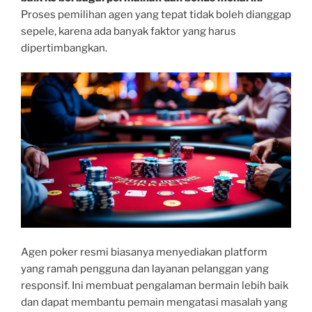
Proses pemilihan agen yang tepat tidak boleh dianggap
sepele, karena ada banyak faktor yang harus
dipertimbangkan.
Agen poker resmi biasanya menyediakan platform
yang ramah pengguna dan layanan pelanggan yang
responsif. Ini membuat pengalaman bermain lebih baik
dan dapat membantu pemain mengatasi masalah yang