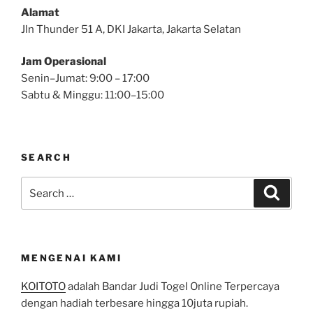
Alamat
Jln Thunder 51 A, DKI Jakarta, Jakarta Selatan
Jam Operasional
Senin–Jumat: 9:00 – 17:00
Sabtu & Minggu: 11:00–15:00
SEARCH
Search
Search
for:
MENGENAI KAMI
KOITOTO
adalah Bandar Judi Togel Online Terpercaya
dengan hadiah terbesare hingga 10juta rupiah.