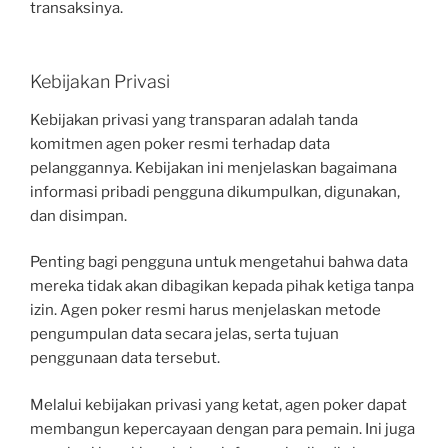
transaksinya.
Kebijakan Privasi
Kebijakan privasi yang transparan adalah tanda
komitmen agen poker resmi terhadap data
pelanggannya. Kebijakan ini menjelaskan bagaimana
informasi pribadi pengguna dikumpulkan, digunakan,
dan disimpan.
Penting bagi pengguna untuk mengetahui bahwa data
mereka tidak akan dibagikan kepada pihak ketiga tanpa
izin. Agen poker resmi harus menjelaskan metode
pengumpulan data secara jelas, serta tujuan
penggunaan data tersebut.
Melalui kebijakan privasi yang ketat, agen poker dapat
membangun kepercayaan dengan para pemain. Ini juga