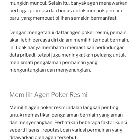
mungkin muncul. Selain itu, banyak agen menawarkan
berbagai promosi dan bonus untuk menarik pemain
baru, yang membuat pilihan semakin bermanfaat.
Dengan mengetahui daftar agen poker resmi, pemain
akan lebih percaya diri dalam memilih tempat bermain.
Ini tidak hanya membantu memastikan perlindungan
data pribadi, tetapi juga meningkatkan peluang untuk
menikmati pengalaman permainan yang
menguntungkan dan menyenangkan.
Memilih Agen Poker Resmi
Memilih agen poker resmi adalah langkah penting
untuk memastikan pengalaman bermain yang aman
dan menyenangkan. Perhatikan beberapa faktor kunci
seperti lisensi, reputasi, dan variasi permainan yang
ditawarkan oleh agen tersebut.