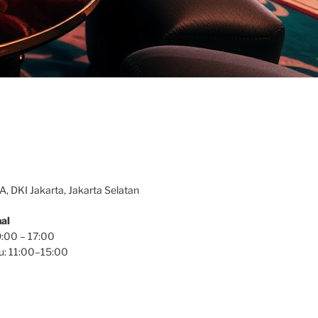
A, DKI Jakarta, Jakarta Selatan
al
9:00 – 17:00
u: 11:00–15:00