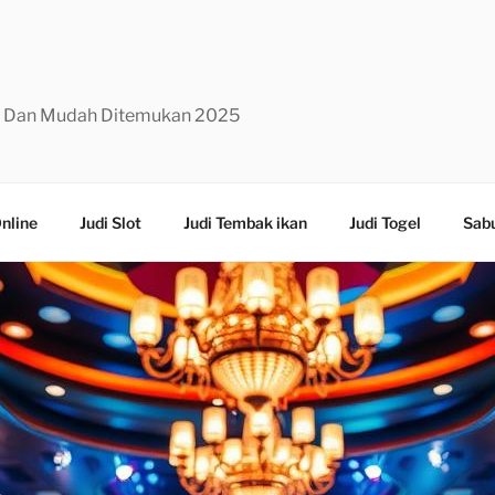
mi Dan Mudah Ditemukan 2025
Online
Judi Slot
Judi Tembak ikan
Judi Togel
Sab