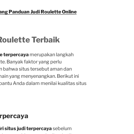
ang Panduan Judi Roulette Online
Roulette Terbaik
ne terpercaya
merupakan langkah
tte. Banyak faktor yang perlu
n bahwa situs tersebut aman dan
in yang menyenangkan. Berikut ini
ntu Anda dalam menilai kualitas situs
Terpercaya
iri situs judi terpercaya
sebelum