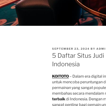
POSTED
SEPTEMBER 23, 2024
BY
ADMI
ON
5 Daftar Situs Judi
Indonesia
KOITOTO
– Dalam era digital i
untuk mencoba peruntungan da
permainan yang sangat populer 
membahas secara mendalam 
terbaik
di Indonesia. Dengan m
sangat penting bagi pemain u