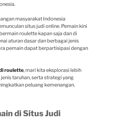
onesia.
langan masyarakat Indonesia
munculan situs judi online. Pemain kini
ermain roulette kapan saja dan di
i aturan dasar dan berbagai jenis
ara pemain dapat berpartisipasi dengan
di roulette
, mari kita eksplorasi lebih
enis taruhan, serta strategi yang
ingkatkan peluang kemenangan.
n di Situs Judi