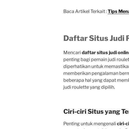
Baca Artikel Terkait :
Tips Men
Daftar Situs Judi 
Mencari
daftar situs judi onli
penting bagi pemain judi roule
diperhatikan untuk memastika
memberikan pengalaman berma
beberapa hal yang dapat memba
judi roulette yang dipilih.
Ciri-ciri Situs yang 
Penting untuk mengenali
ciri-c