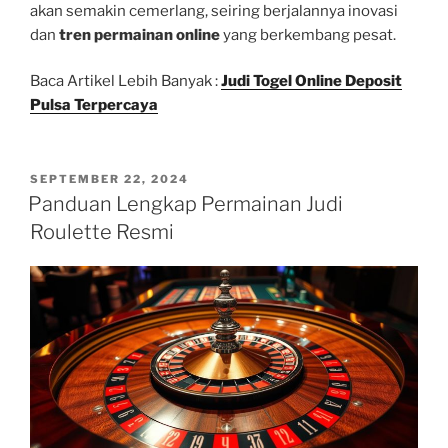
akan semakin cemerlang, seiring berjalannya inovasi
dan
tren permainan online
yang berkembang pesat.
Baca Artikel Lebih Banyak :
Judi Togel Online Deposit
Pulsa Terpercaya
POSTED
SEPTEMBER 22, 2024
ON
Panduan Lengkap Permainan Judi
Roulette Resmi