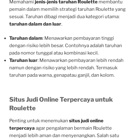
Memahami
jenis-jenis taruhan Roulette
membantu
pemain dalam memilih strategi taruhan Roulette yang
sesuai. Taruhan dibagi menjadi dua kategori utama:
taruhan dalam dan luar
.
Taruhan dalam
: Menawarkan pembayaran tinggi
dengan risiko lebih besar. Contohnya adalah taruhan
pada nomor tunggal atau kombinasi kecil.
Taruhan luar
: Menawarkan pembayaran lebih rendah
namun dengan risiko yang lebih rendah. Termasuk
taruhan pada warna, genapatau ganjil, dan kolom.
Situs Judi Online Terpercaya untuk
Roulette
Penting untuk menemukan
situs judi online
terpercaya
agar pengalaman bermain Roulette
menjadi lebih aman dan menyenangkan. Salah satu