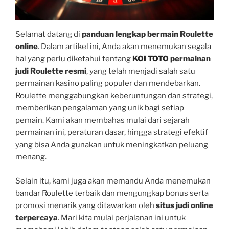
Selamat datang di
panduan lengkap bermain Roulette
online
. Dalam artikel ini, Anda akan menemukan segala
hal yang perlu diketahui tentang
KOI TOTO
permainan
judi Roulette resmi
, yang telah menjadi salah satu
permainan kasino paling populer dan mendebarkan.
Roulette menggabungkan keberuntungan dan strategi,
memberikan pengalaman yang unik bagi setiap
pemain. Kami akan membahas mulai dari sejarah
permainan ini, peraturan dasar, hingga strategi efektif
yang bisa Anda gunakan untuk meningkatkan peluang
menang.
Selain itu, kami juga akan memandu Anda menemukan
bandar Roulette terbaik dan mengungkap bonus serta
promosi menarik yang ditawarkan oleh
situs judi online
terpercaya
. Mari kita mulai perjalanan ini untuk