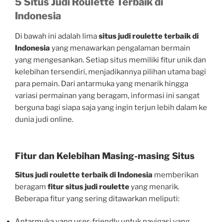
5 Situs Judi Roulette Terbaik di
Indonesia
Di bawah ini adalah lima
situs judi roulette terbaik di
Indonesia
yang menawarkan pengalaman bermain
yang mengesankan. Setiap situs memiliki fitur unik dan
kelebihan tersendiri, menjadikannya pilihan utama bagi
para pemain. Dari antarmuka yang menarik hingga
variasi permainan yang beragam, informasi ini sangat
berguna bagi siapa saja yang ingin terjun lebih dalam ke
dunia judi online.
Fitur dan Kelebihan Masing-masing Situs
Situs judi roulette terbaik di Indonesia
memberikan
beragam
fitur situs judi roulette
yang menarik.
Beberapa fitur yang sering ditawarkan meliputi:
Antarmuka yang user-friendly untuk navigasi yang