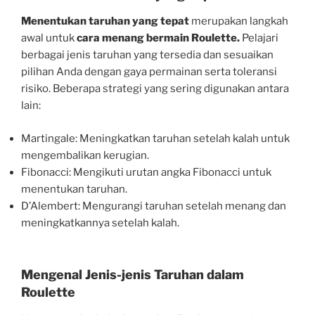
Menentukan taruhan yang tepat
merupakan langkah
awal untuk
cara menang bermain Roulette.
Pelajari
berbagai jenis taruhan yang tersedia dan sesuaikan
pilihan Anda dengan gaya permainan serta toleransi
risiko. Beberapa strategi yang sering digunakan antara
lain:
Martingale: Meningkatkan taruhan setelah kalah untuk
mengembalikan kerugian.
Fibonacci: Mengikuti urutan angka Fibonacci untuk
menentukan taruhan.
D’Alembert: Mengurangi taruhan setelah menang dan
meningkatkannya setelah kalah.
Mengenal Jenis-jenis Taruhan dalam
Roulette