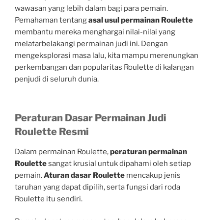
wawasan yang lebih dalam bagi para pemain.
Pemahaman tentang
asal usul permainan Roulette
membantu mereka menghargai nilai-nilai yang
melatarbelakangi permainan judi ini. Dengan
mengeksplorasi masa lalu, kita mampu merenungkan
perkembangan dan popularitas Roulette di kalangan
penjudi di seluruh dunia.
Peraturan Dasar Permainan Judi
Roulette Resmi
Dalam permainan Roulette,
peraturan permainan
Roulette
sangat krusial untuk dipahami oleh setiap
pemain.
Aturan dasar Roulette
mencakup jenis
taruhan yang dapat dipilih, serta fungsi dari roda
Roulette itu sendiri.