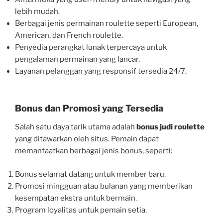
lebih mudah.
Berbagai jenis permainan roulette seperti European,
American, dan French roulette.
Penyedia perangkat lunak terpercaya untuk
pengalaman permainan yang lancar.
Layanan pelanggan yang responsif tersedia 24/7.
Bonus dan Promosi yang Tersedia
Salah satu daya tarik utama adalah
bonus judi roulette
yang ditawarkan oleh situs. Pemain dapat
memanfaatkan berbagai jenis bonus, seperti:
Bonus selamat datang untuk member baru.
Promosi mingguan atau bulanan yang memberikan
kesempatan ekstra untuk bermain.
Program loyalitas untuk pemain setia.