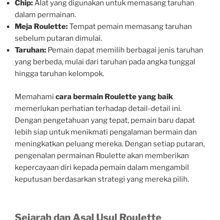
Chip:
Alat yang digunakan untuk memasang taruhan
dalam permainan.
Meja Roulette:
Tempat pemain memasang taruhan
sebelum putaran dimulai.
Taruhan:
Pemain dapat memilih berbagai jenis taruhan
yang berbeda, mulai dari taruhan pada angka tunggal
hingga taruhan kelompok.
Memahami
cara bermain Roulette yang baik
memerlukan perhatian terhadap detail-detail ini.
Dengan pengetahuan yang tepat, pemain baru dapat
lebih siap untuk menikmati pengalaman bermain dan
meningkatkan peluang mereka. Dengan setiap putaran,
pengenalan permainan Roulette akan memberikan
kepercayaan diri kepada pemain dalam mengambil
keputusan berdasarkan strategi yang mereka pilih.
Sejarah dan Asal Usul Roulette