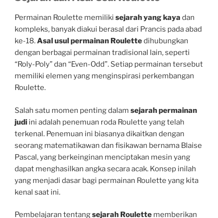
Permainan Roulette memiliki
sejarah yang kaya
dan
kompleks, banyak diakui berasal dari Prancis pada abad
ke-18.
Asal usul permainan Roulette
dihubungkan
dengan berbagai permainan tradisional lain, seperti
“Roly-Poly” dan “Even-Odd”. Setiap permainan tersebut
memiliki elemen yang menginspirasi perkembangan
Roulette.
Salah satu momen penting dalam
sejarah permainan
judi
ini adalah penemuan roda Roulette yang telah
terkenal. Penemuan ini biasanya dikaitkan dengan
seorang matematikawan dan fisikawan bernama Blaise
Pascal, yang berkeinginan menciptakan mesin yang
dapat menghasilkan angka secara acak. Konsep inilah
yang menjadi dasar bagi permainan Roulette yang kita
kenal saat ini.
Pembelajaran tentang
sejarah Roulette
memberikan