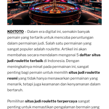
KOITOTO
– Dalam era digital ini, semakin banyak
pemain yang tertarik untuk mencoba peruntungan
dalam permainan judi. Salah satu permainan yang
sangat populer adalah roulette. Artikel ini akan
membahas secara mendalam mengenai 5
daftar situs
judi roulette terbaik
di Indonesia. Dengan
meningkatnya minat pada permainan ini, sangat
penting bagi pemain untuk memilih
situs judi roulette
resmi
yang tidak hanya menawarkan permainan yang
menarik, tetapi juga keamanan dan kenyamanan dalam
bertaruh.
Pemilihan
situs judi roulette terpercaya
sangat
penting untuk memastikan pengalaman bermain yang