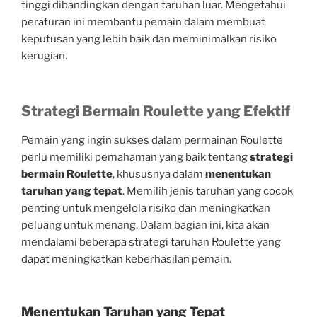
tinggi dibandingkan dengan taruhan luar. Mengetahui
peraturan ini membantu pemain dalam membuat
keputusan yang lebih baik dan meminimalkan risiko
kerugian.
Strategi Bermain Roulette yang Efektif
Pemain yang ingin sukses dalam permainan Roulette
perlu memiliki pemahaman yang baik tentang
strategi
bermain Roulette
, khususnya dalam
menentukan
taruhan yang tepat
. Memilih jenis taruhan yang cocok
penting untuk mengelola risiko dan meningkatkan
peluang untuk menang. Dalam bagian ini, kita akan
mendalami beberapa strategi taruhan Roulette yang
dapat meningkatkan keberhasilan pemain.
Menentukan Taruhan yang Tepat