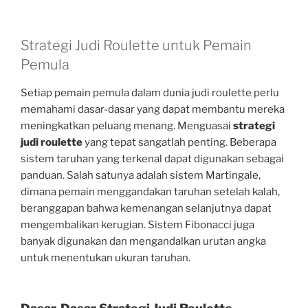
Strategi Judi Roulette untuk Pemain
Pemula
Setiap pemain pemula dalam dunia judi roulette perlu
memahami dasar-dasar yang dapat membantu mereka
meningkatkan peluang menang. Menguasai
strategi
judi roulette
yang tepat sangatlah penting. Beberapa
sistem taruhan yang terkenal dapat digunakan sebagai
panduan. Salah satunya adalah sistem Martingale,
dimana pemain menggandakan taruhan setelah kalah,
beranggapan bahwa kemenangan selanjutnya dapat
mengembalikan kerugian. Sistem Fibonacci juga
banyak digunakan dan mengandalkan urutan angka
untuk menentukan ukuran taruhan.