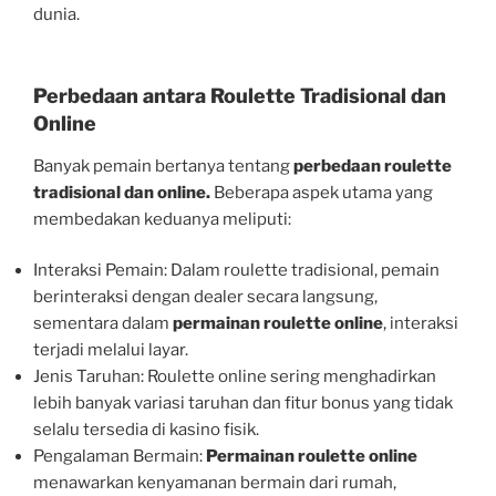
dunia.
Perbedaan antara Roulette Tradisional dan
Online
Banyak pemain bertanya tentang
perbedaan roulette
tradisional dan online.
Beberapa aspek utama yang
membedakan keduanya meliputi:
Interaksi Pemain: Dalam roulette tradisional, pemain
berinteraksi dengan dealer secara langsung,
sementara dalam
permainan roulette online
, interaksi
terjadi melalui layar.
Jenis Taruhan: Roulette online sering menghadirkan
lebih banyak variasi taruhan dan fitur bonus yang tidak
selalu tersedia di kasino fisik.
Pengalaman Bermain:
Permainan roulette online
menawarkan kenyamanan bermain dari rumah,