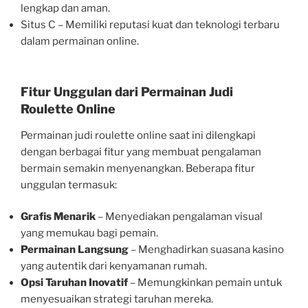
lengkap dan aman.
Situs C – Memiliki reputasi kuat dan teknologi terbaru
dalam permainan online.
Fitur Unggulan dari Permainan Judi
Roulette Online
Permainan judi roulette online saat ini dilengkapi
dengan berbagai fitur yang membuat pengalaman
bermain semakin menyenangkan. Beberapa fitur
unggulan termasuk:
Grafis Menarik
– Menyediakan pengalaman visual
yang memukau bagi pemain.
Permainan Langsung
– Menghadirkan suasana kasino
yang autentik dari kenyamanan rumah.
Opsi Taruhan Inovatif
– Memungkinkan pemain untuk
menyesuaikan strategi taruhan mereka.