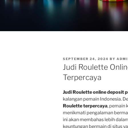
POSTED
SEPTEMBER 24, 2024
BY
ADMI
ON
Judi Roulette Onli
Terpercaya
Judi Roulette online deposit 
kalangan pemain Indonesia. 
Roulette terpercaya
, pemain 
menikmati pengalaman bermain 
ini akan membahas lebih dalam 
keuntungan bermain di situs y