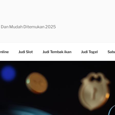
mi Dan Mudah Ditemukan 2025
Online
Judi Slot
Judi Tembak ikan
Judi Togel
Sab