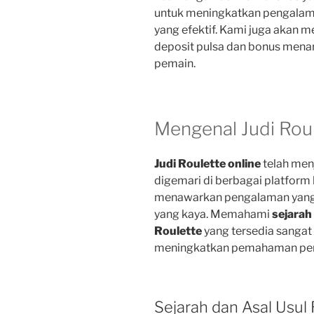
untuk meningkatkan pengalaman
yang efektif. Kami juga akan
deposit pulsa dan bonus menar
pemain.
Mengenal Judi Roul
Judi Roulette online
telah men
digemari di berbagai platform 
menawarkan pengalaman yang m
yang kaya. Memahami
sejarah
Roulette
yang tersedia sangat
meningkatkan pemahaman perm
Sejarah dan Asal Usul 