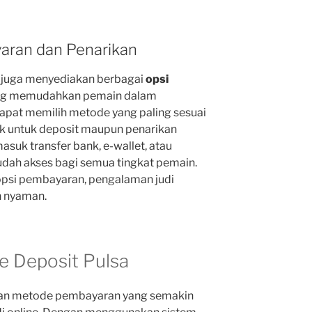
aran dan Penarikan
juga menyediakan berbagai
opsi
g memudahkan pemain dalam
apat memilih metode yang paling sesuai
k untuk deposit maupun penarikan
asuk transfer bank, e-wallet, atau
ah akses bagi semua tingkat pemain.
opsi pembayaran, pengalaman judi
an nyaman.
ne Deposit Pulsa
ihan metode pembayaran yang semakin