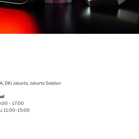
A, DKI Jakarta, Jakarta Selatan
al
9:00 – 17:00
u: 11:00–15:00