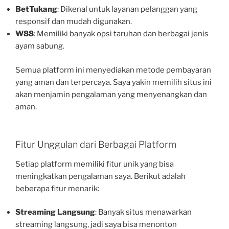
BetTukang
: Dikenal untuk layanan pelanggan yang
responsif dan mudah digunakan.
W88
: Memiliki banyak opsi taruhan dan berbagai jenis
ayam sabung.
Semua platform ini menyediakan metode pembayaran
yang aman dan terpercaya. Saya yakin memilih situs ini
akan menjamin pengalaman yang menyenangkan dan
aman.
Fitur Unggulan dari Berbagai Platform
Setiap platform memiliki fitur unik yang bisa
meningkatkan pengalaman saya. Berikut adalah
beberapa fitur menarik:
Streaming Langsung
: Banyak situs menawarkan
streaming langsung, jadi saya bisa menonton