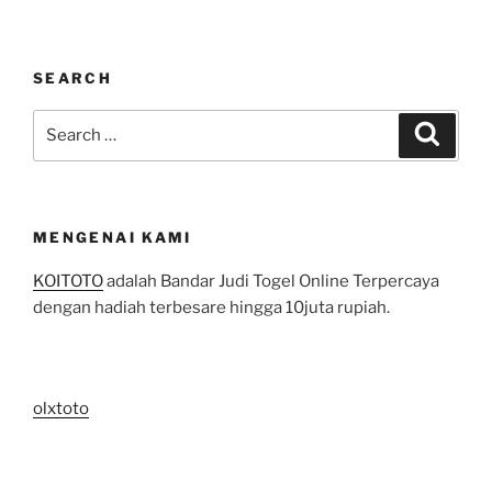
SEARCH
Search
Search
for:
MENGENAI KAMI
KOITOTO
adalah Bandar Judi Togel Online Terpercaya
dengan hadiah terbesare hingga 10juta rupiah.
olxtoto