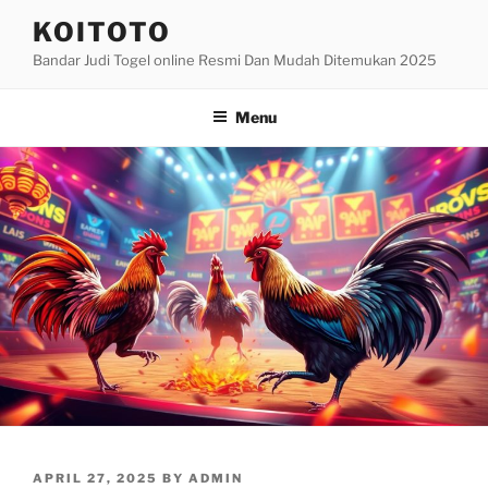
Skip
KOITOTO
to
Bandar Judi Togel online Resmi Dan Mudah Ditemukan 2025
content
Menu
POSTED
APRIL 27, 2025
BY
ADMIN