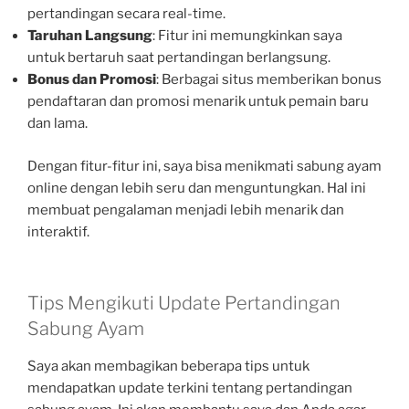
pertandingan secara real-time.
Taruhan Langsung
: Fitur ini memungkinkan saya
untuk bertaruh saat pertandingan berlangsung.
Bonus dan Promosi
: Berbagai situs memberikan bonus
pendaftaran dan promosi menarik untuk pemain baru
dan lama.
Dengan fitur-fitur ini, saya bisa menikmati sabung ayam
online dengan lebih seru dan menguntungkan. Hal ini
membuat pengalaman menjadi lebih menarik dan
interaktif.
Tips Mengikuti Update Pertandingan
Sabung Ayam
Saya akan membagikan beberapa tips untuk
mendapatkan update terkini tentang pertandingan