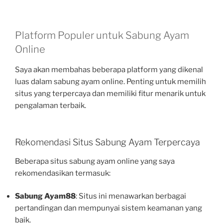
Platform Populer untuk Sabung Ayam
Online
Saya akan membahas beberapa platform yang dikenal
luas dalam sabung ayam online. Penting untuk memilih
situs yang terpercaya dan memiliki fitur menarik untuk
pengalaman terbaik.
Rekomendasi Situs Sabung Ayam Terpercaya
Beberapa situs sabung ayam online yang saya
rekomendasikan termasuk:
Sabung Ayam88
: Situs ini menawarkan berbagai
pertandingan dan mempunyai sistem keamanan yang
baik.