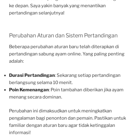
ke depan. Saya yakin banyak yang menantikan
pertandingan selanjutnya!
Perubahan Aturan dan Sistem Pertandingan
Beberapa perubahan aturan baru telah diterapkan di
pertandingan sabung ayam online. Yang paling penting
adalah:
Durasi Pertandingan
: Sekarang setiap pertandingan
berlangsung selama 10 menit.
Poin Kemenangan
: Poin tambahan diberikan jika ayam
menang secara dominan.
Perubahan ini dimaksudkan untuk meningkatkan
pengalaman bagi penonton dan pemain. Pastikan untuk
familiar dengan aturan baru agar tidak ketinggalan
informasi!