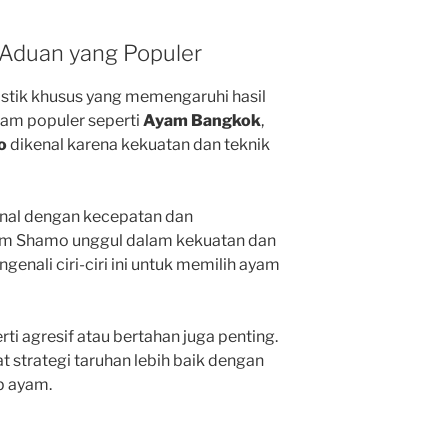
Aduan yang Populer
stik khusus yang memengaruhi hasil
yam populer seperti
Ayam Bangkok
,
o
dikenal karena kekuatan dan teknik
nal dengan kecepatan dan
am Shamo unggul dalam kekuatan dan
genali ciri-ciri ini untuk memilih ayam
erti agresif atau bertahan juga penting.
strategi taruhan lebih baik dengan
p ayam.