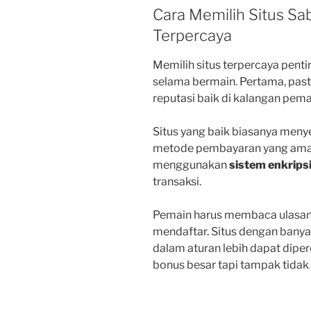
Cara Memilih Situs S
Terpercaya
Memilih situs terpercaya pen
selama bermain. Pertama, past
reputasi baik di kalangan pema
Situs yang baik biasanya meny
metode pembayaran yang aman.
menggunakan
sistem enkrips
transaksi.
Pemain harus membaca ulasan
mendaftar. Situs dengan banyak
dalam aturan lebih dapat dipe
bonus besar tapi tampak tidak 