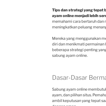
Tips dan strategi yang tepa
ayam online menjadi lebih se
memahami cara bertaruh dan m
meningkatkan peluang menang 
Mereka yang menggunakan meto
diri dan menikmati permainan 
beberapa strategi penting yan
sabung ayam online.
Dasar-Dasar Berm
Sabung ayam online membutuhk
ayam, dan pilihan situs. Pema
ambil keputusan yang tepat s