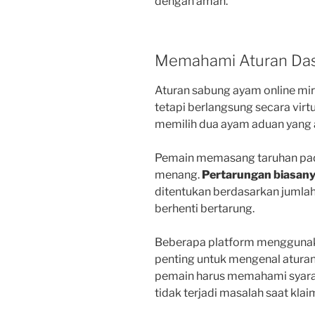
dengan aman.
Memahami Aturan Das
Aturan sabung ayam online mir
tetapi berlangsung secara virt
memilih dua ayam aduan yang 
Pemain memasang taruhan pa
menang.
Pertarungan biasany
ditentukan berdasarkan jumlah
berhenti bertarung.
Beberapa platform menggun
penting untuk mengenal aturan sc
pemain harus memahami syarat 
tidak terjadi masalah saat kl