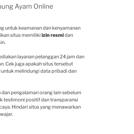
abung Ayam Online
ting untuk keamanan dan kenyamanan
ikan situs memiliki
izin resmi
dan
in.
ediakan layanan pelanggan 24 jam dan
 Cek juga apakah situs tersebut
i
untuk melindungi data pribadi dan
 dan pengalaman orang lain sebelum
 testimoni positif dan transparansi
rcaya. Hindari situs yang menawarkan
wajar.