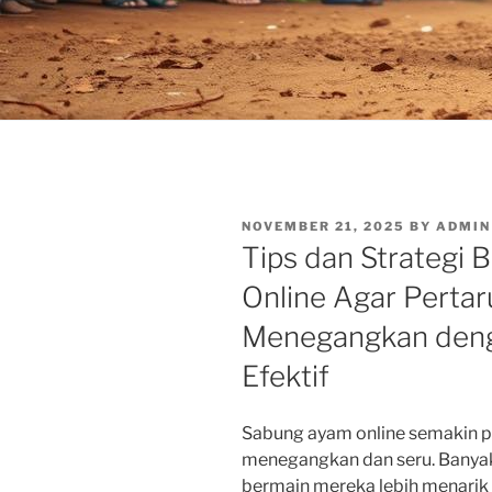
POSTED
NOVEMBER 21, 2025
BY
ADMIN
ON
Tips dan Strategi
Online Agar Perta
Menegangkan deng
Efektif
Sabung ayam online semakin p
menegangkan dan seru. Banya
bermain mereka lebih menarik 