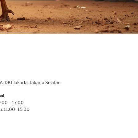
A, DKI Jakarta, Jakarta Selatan
al
9:00 – 17:00
u: 11:00–15:00