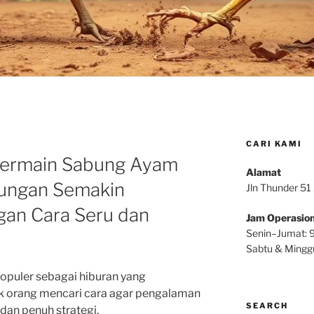
CARI KAMI
 Bermain Sabung Ayam
Alamat
rungan Semakin
Jln Thunder 51 
an Cara Seru dan
Jam Operasion
Senin–Jumat: 
Sabtu & Mingg
opuler sebagai hiburan yang
k orang mencari cara agar pengalaman
SEARCH
dan penuh strategi.