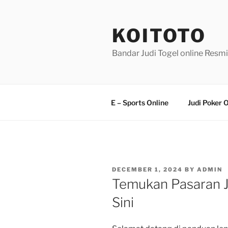
Skip
to
KOITOTO
content
Bandar Judi Togel online Res
E – Sports Online
Judi Poker 
POSTED
DECEMBER 1, 2024
BY
ADMIN
ON
Temukan Pasaran J
Sini