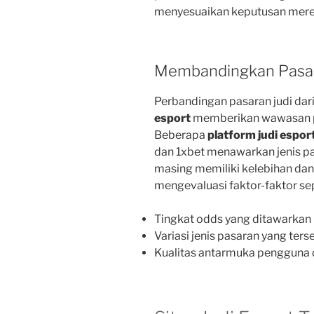
menyesuaikan keputusan merek
Membandingkan Pasara
Perbandingan pasaran judi dar
esport
memberikan wawasan pe
Beberapa
platform judi espor
dan 1xbet menawarkan jenis p
masing memiliki kelebihan dan
mengevaluasi faktor-faktor sep
Tingkat odds yang ditawarkan
Variasi jenis pasaran yang ters
Kualitas antarmuka pengguna