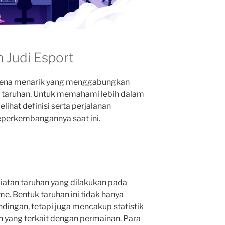
 Judi Esport
ena menarik yang menggabungkan
 taruhan. Untuk memahami lebih dalam
elihat definisi serta perjalanan
eperkembangannya saat ini.
iatan taruhan yang dilakukan pada
e. Bentuk taruhan ini tidak hanya
ndingan, tetapi juga mencakup statistik
n yang terkait dengan permainan. Para