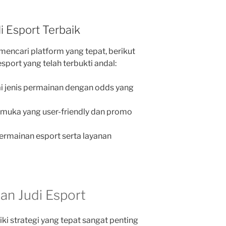
i Esport Terbaik
ncari platform yang tepat, berikut
sport yang telah terbukti andal:
jenis permainan dengan odds yang
muka yang user-friendly dan promo
ermainan esport serta layanan
an Judi Esport
iki strategi yang tepat sangat penting