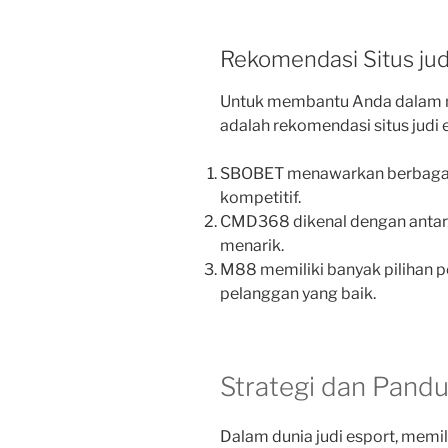
Rekomendasi Situs jud
Untuk membantu Anda dalam me
adalah rekomendasi situs judi e
SBOBET menawarkan berbagai 
kompetitif.
CMD368 dikenal dengan antar
menarik.
M88 memiliki banyak pilihan p
pelanggan yang baik.
Strategi dan Pandu
Dalam dunia judi esport, memil