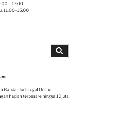
9:00 – 17:00
u: 11:00–15:00
Search
AMI
h Bandar Judi Togel Online
gan hadiah terbesare hingga 10juta