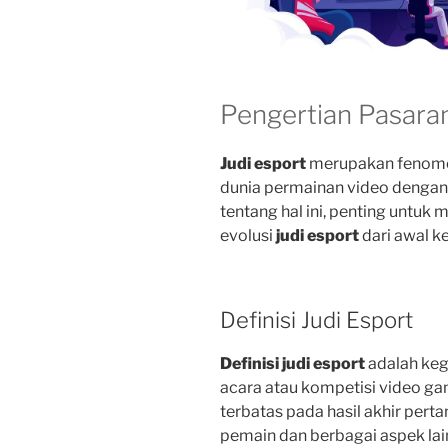
Pengertian Pasaran
Judi esport
merupakan fenom
dunia permainan video dengan
tentang hal ini, penting untuk m
evolusi
judi esport
dari awal k
Definisi Judi Esport
Definisi judi esport
adalah keg
acara atau kompetisi video gam
terbatas pada hasil akhir perta
pemain dan berbagai aspek lai