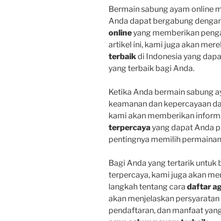
Bermain sabung ayam online m
Anda dapat bergabung dengan
online
yang memberikan peng
artikel ini, kami juga akan m
terbaik
di Indonesia yang da
yang terbaik bagi Anda.
Ketika Anda bermain sabung a
keamanan dan kepercayaan dala
kami akan memberikan inform
terpercaya
yang dapat Anda p
pentingnya memilih permainan 
Bagi Anda yang tertarik untu
terpercaya, kami juga akan m
langkah tentang cara
daftar a
akan menjelaskan persyaratan 
pendaftaran, dan manfaat yan