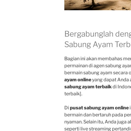
Bergabunglah den
Sabung Ayam Terb
Bagian ini akan membahas me
permainan di agen sabung ayam 
bermain sabung ayam secara o
ayam online
yang dapat Anda a
sabung ayam terbaik
di Indon
terbaik].
Di
pusat sabung ayam online
i
bermain dan bertaruh pada p
nyaman. Selain itu, Anda juga
seperti live streaming pertandi