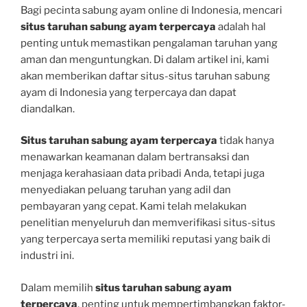
Bagi pecinta sabung ayam online di Indonesia, mencari
situs taruhan sabung ayam terpercaya
adalah hal
penting untuk memastikan pengalaman taruhan yang
aman dan menguntungkan. Di dalam artikel ini, kami
akan memberikan daftar situs-situs taruhan sabung
ayam di Indonesia yang terpercaya dan dapat
diandalkan.
Situs taruhan sabung ayam terpercaya
tidak hanya
menawarkan keamanan dalam bertransaksi dan
menjaga kerahasiaan data pribadi Anda, tetapi juga
menyediakan peluang taruhan yang adil dan
pembayaran yang cepat. Kami telah melakukan
penelitian menyeluruh dan memverifikasi situs-situs
yang terpercaya serta memiliki reputasi yang baik di
industri ini.
Dalam memilih
situs taruhan sabung ayam
terpercaya
, penting untuk mempertimbangkan faktor-