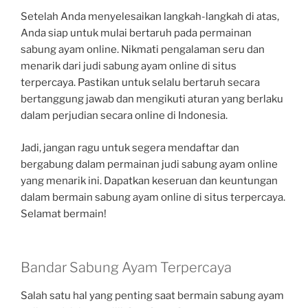
Setelah Anda menyelesaikan langkah-langkah di atas,
Anda siap untuk mulai bertaruh pada permainan
sabung ayam online. Nikmati pengalaman seru dan
menarik dari judi sabung ayam online di situs
terpercaya. Pastikan untuk selalu bertaruh secara
bertanggung jawab dan mengikuti aturan yang berlaku
dalam perjudian secara online di Indonesia.
Jadi, jangan ragu untuk segera mendaftar dan
bergabung dalam permainan judi sabung ayam online
yang menarik ini. Dapatkan keseruan dan keuntungan
dalam bermain sabung ayam online di situs terpercaya.
Selamat bermain!
Bandar Sabung Ayam Terpercaya
Salah satu hal yang penting saat bermain sabung ayam