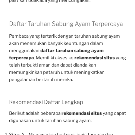
pastikan tidak ada yang mencurigakan.
Daftar Taruhan Sabung Ayam Terpercaya
Pembaca yang tertarik dengan taruhan sabung ayam
akan menemukan banyak keuntungan dalam
menggunakan
daftar taruhan sabung ayam
terpercaya
. Memiliki akses ke
rekomendasi situs
yang
telah terbukti aman dan dapat diandalkan
memungkinkan petaruh untuk meningkatkan
pengalaman bertaruh mereka.
Rekomendasi Daftar Lengkap
Berikut adalah beberapa
rekomendasi situs
yang dapat
digunakan untuk taruhan sabung ayam:
Situs A – Menawarkan berbagai jenis taruhan dan