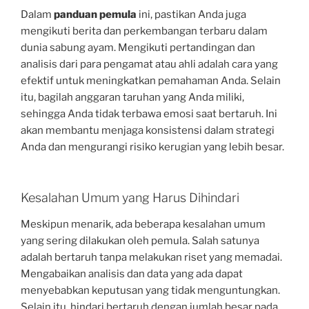
Dalam
panduan pemula
ini, pastikan Anda juga
mengikuti berita dan perkembangan terbaru dalam
dunia sabung ayam. Mengikuti pertandingan dan
analisis dari para pengamat atau ahli adalah cara yang
efektif untuk meningkatkan pemahaman Anda. Selain
itu, bagilah anggaran taruhan yang Anda miliki,
sehingga Anda tidak terbawa emosi saat bertaruh. Ini
akan membantu menjaga konsistensi dalam strategi
Anda dan mengurangi risiko kerugian yang lebih besar.
Kesalahan Umum yang Harus Dihindari
Meskipun menarik, ada beberapa kesalahan umum
yang sering dilakukan oleh pemula. Salah satunya
adalah bertaruh tanpa melakukan riset yang memadai.
Mengabaikan analisis dan data yang ada dapat
menyebabkan keputusan yang tidak menguntungkan.
Selain itu, hindari bertaruh dengan jumlah besar pada