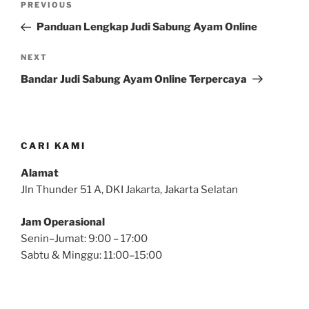
Previous
PREVIOUS
navigation
Post
Panduan Lengkap Judi Sabung Ayam Online
Next
NEXT
Post
Bandar Judi Sabung Ayam Online Terpercaya
CARI KAMI
Alamat
Jln Thunder 51 A, DKI Jakarta, Jakarta Selatan
Jam Operasional
Senin–Jumat: 9:00 – 17:00
Sabtu & Minggu: 11:00–15:00