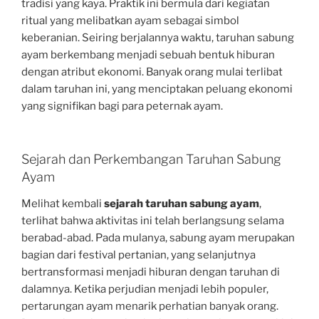
tradisi yang kaya. Praktik ini bermula dari kegiatan
ritual yang melibatkan ayam sebagai simbol
keberanian. Seiring berjalannya waktu, taruhan sabung
ayam berkembang menjadi sebuah bentuk hiburan
dengan atribut ekonomi. Banyak orang mulai terlibat
dalam taruhan ini, yang menciptakan peluang ekonomi
yang signifikan bagi para peternak ayam.
Sejarah dan Perkembangan Taruhan Sabung
Ayam
Melihat kembali
sejarah taruhan sabung ayam
,
terlihat bahwa aktivitas ini telah berlangsung selama
berabad-abad. Pada mulanya, sabung ayam merupakan
bagian dari festival pertanian, yang selanjutnya
bertransformasi menjadi hiburan dengan taruhan di
dalamnya. Ketika perjudian menjadi lebih populer,
pertarungan ayam menarik perhatian banyak orang.