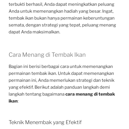
terbukti berhasil, Anda dapat meningkatkan peluang
Anda untuk memenangkan hadiah yang besar. Ingat,
tembak ikan bukan hanya permainan keberuntungan
semata, dengan strategi yang tepat, peluang menang
dapat Anda maksimalkan.
Cara Menang di Tembak Ikan
Bagian ini berisi berbagai cara untuk memenangkan
permainan tembak ikan. Untuk dapat memenangkan
permainan ini, Anda memerlukan strategi dan teknik
yang efektif. Berikut adalah panduan langkah demi
langkah tentang bagaimana
cara menang di tembak
ikan
:
Teknik Menembak yang Efektif