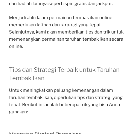
dan hadiah lainnya seperti spin gratis dan jackpot.
Menjadi ahli dalam permainan tembak ikan online
memerlukan latihan dan strategi yang tepat.
Selanjutnya, kami akan memberikan tips dan trik untuk
memenangkan permainan taruhan tembak ikan secara
online.
Tips dan Strategi Terbaik untuk Taruhan
Tembak Ikan
Untuk meningkatkan peluang kemenangan dalam
taruhan tembak ikan, diperlukan tips dan strategi yang
tepat. Berikut ini adalah beberapa trik yang bisa Anda
gunakan: