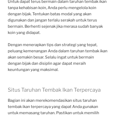
Untuk dapat terus bermain dalam taruhan tembak ikan
tanpa kehabisan koin, Anda perlu mengelola koin
dengan bijak. Tentukan batas modal yang akan
digunakan dan jangan terlalu serakah untuk terus
bermain. Berhenti sejenak jika merasa sudah banyak
koin yang didapat.
Dengan menerapkan tips dan strategi yang tepat,
peluang kemenangan Anda dalam taruhan tembak ikan
akan semakin besar. Selalu ingat untuk bermain
dengan bijak dan disiplin agar dapat meraih
keuntungan yang maksimal.
Situs Taruhan Tembak Ikan Terpercaya
Bagian ini akan merekomendasikan situs taruhan
tembak ikan terpercaya yang dapat Anda gunakan
untuk memasang taruhan. Pastikan untuk memilih