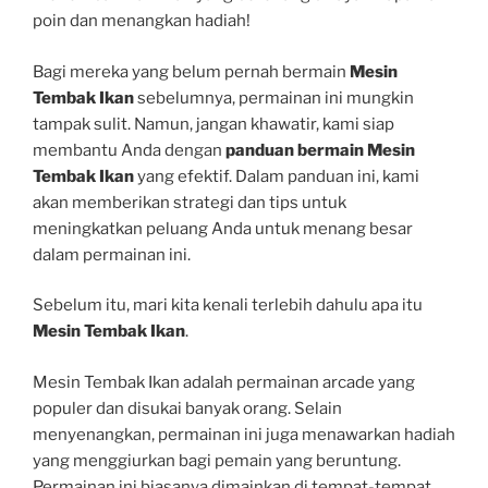
poin dan menangkan hadiah!
Bagi mereka yang belum pernah bermain
Mesin
Tembak Ikan
sebelumnya, permainan ini mungkin
tampak sulit. Namun, jangan khawatir, kami siap
membantu Anda dengan
panduan bermain Mesin
Tembak Ikan
yang efektif. Dalam panduan ini, kami
akan memberikan strategi dan tips untuk
meningkatkan peluang Anda untuk menang besar
dalam permainan ini.
Sebelum itu, mari kita kenali terlebih dahulu apa itu
Mesin Tembak Ikan
.
Mesin Tembak Ikan adalah permainan arcade yang
populer dan disukai banyak orang. Selain
menyenangkan, permainan ini juga menawarkan hadiah
yang menggiurkan bagi pemain yang beruntung.
Permainan ini biasanya dimainkan di tempat-tempat