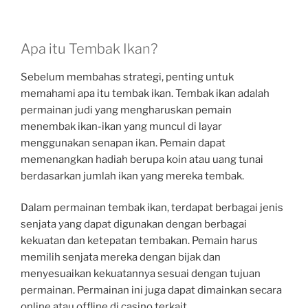
Apa itu Tembak Ikan?
Sebelum membahas strategi, penting untuk
memahami apa itu tembak ikan. Tembak ikan adalah
permainan judi yang mengharuskan pemain
menembak ikan-ikan yang muncul di layar
menggunakan senapan ikan. Pemain dapat
memenangkan hadiah berupa koin atau uang tunai
berdasarkan jumlah ikan yang mereka tembak.
Dalam permainan tembak ikan, terdapat berbagai jenis
senjata yang dapat digunakan dengan berbagai
kekuatan dan ketepatan tembakan. Pemain harus
memilih senjata mereka dengan bijak dan
menyesuaikan kekuatannya sesuai dengan tujuan
permainan. Permainan ini juga dapat dimainkan secara
online atau offline di casino terkait.