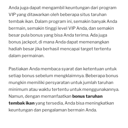
Anda juga dapat mengambil keuntungan dari program
VIP yang ditawarkan oleh beberapa situs taruhan
tembak ikan. Dalam program ini, semakin banyak Anda
bermain, semakin tinggi level VIP Anda, dan semakin
besar pula bonus yang bisa Anda terima. Ada juga
bonus jackpot, di mana Anda dapat memenangkan
hadiah besar jika berhasil mencapai target tertentu
dalam permainan.
Pastiakan Anda membaca syarat dan ketentuan untuk
setiap bonus sebelum mengklaimnya. Beberapa bonus
mungkin memiliki persyaratan untuk jumlah taruhan
minimum atau waktu tertentu untuk menggunakannya.
Namun, dengan memanfaatkan
bonus taruhan
tembak ikan
yang tersedia, Anda bisa meningkatkan
keuntungan dan pengalaman bermain Anda.