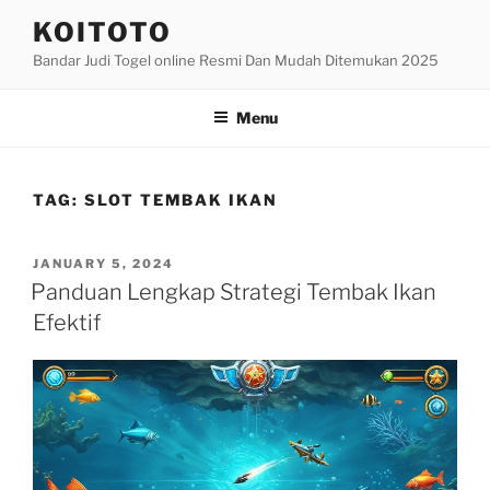
Skip
KOITOTO
to
Bandar Judi Togel online Resmi Dan Mudah Ditemukan 2025
content
Menu
TAG:
SLOT TEMBAK IKAN
POSTED
JANUARY 5, 2024
ON
Panduan Lengkap Strategi Tembak Ikan
Efektif