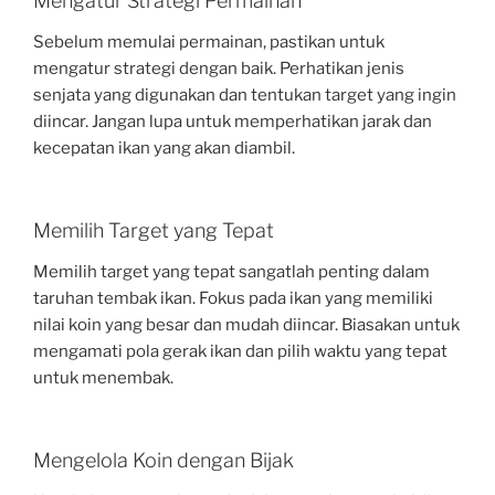
Mengatur Strategi Permainan
Sebelum memulai permainan, pastikan untuk
mengatur strategi dengan baik. Perhatikan jenis
senjata yang digunakan dan tentukan target yang ingin
diincar. Jangan lupa untuk memperhatikan jarak dan
kecepatan ikan yang akan diambil.
Memilih Target yang Tepat
Memilih target yang tepat sangatlah penting dalam
taruhan tembak ikan. Fokus pada ikan yang memiliki
nilai koin yang besar dan mudah diincar. Biasakan untuk
mengamati pola gerak ikan dan pilih waktu yang tepat
untuk menembak.
Mengelola Koin dengan Bijak