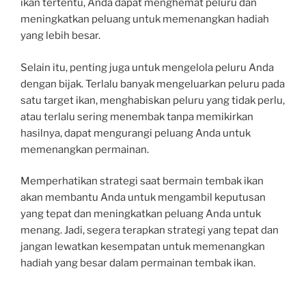
ikan tertentu, Anda dapat menghemat peluru dan
meningkatkan peluang untuk memenangkan hadiah
yang lebih besar.
Selain itu, penting juga untuk mengelola peluru Anda
dengan bijak. Terlalu banyak mengeluarkan peluru pada
satu target ikan, menghabiskan peluru yang tidak perlu,
atau terlalu sering menembak tanpa memikirkan
hasilnya, dapat mengurangi peluang Anda untuk
memenangkan permainan.
Memperhatikan strategi saat bermain tembak ikan
akan membantu Anda untuk mengambil keputusan
yang tepat dan meningkatkan peluang Anda untuk
menang. Jadi, segera terapkan strategi yang tepat dan
jangan lewatkan kesempatan untuk memenangkan
hadiah yang besar dalam permainan tembak ikan.