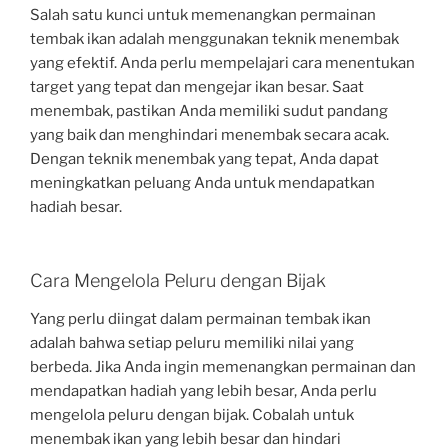
Salah satu kunci untuk memenangkan permainan
tembak ikan adalah menggunakan teknik menembak
yang efektif. Anda perlu mempelajari cara menentukan
target yang tepat dan mengejar ikan besar. Saat
menembak, pastikan Anda memiliki sudut pandang
yang baik dan menghindari menembak secara acak.
Dengan teknik menembak yang tepat, Anda dapat
meningkatkan peluang Anda untuk mendapatkan
hadiah besar.
Cara Mengelola Peluru dengan Bijak
Yang perlu diingat dalam permainan tembak ikan
adalah bahwa setiap peluru memiliki nilai yang
berbeda. Jika Anda ingin memenangkan permainan dan
mendapatkan hadiah yang lebih besar, Anda perlu
mengelola peluru dengan bijak. Cobalah untuk
menembak ikan yang lebih besar dan hindari