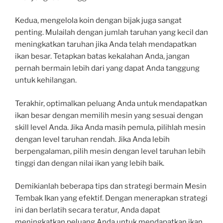
Kedua, mengelola koin dengan bijak juga sangat
penting. Mulailah dengan jumlah taruhan yang kecil dan
meningkatkan taruhan jika Anda telah mendapatkan
ikan besar. Tetapkan batas kekalahan Anda, jangan
pernah bermain lebih dari yang dapat Anda tanggung
untuk kehilangan.
Terakhir, optimalkan peluang Anda untuk mendapatkan
ikan besar dengan memilih mesin yang sesuai dengan
skill level Anda. Jika Anda masih pemula, pilihlah mesin
dengan level taruhan rendah. Jika Anda lebih
berpengalaman, pilih mesin dengan level taruhan lebih
tinggi dan dengan nilai ikan yang lebih baik.
Demikianlah beberapa tips dan strategi bermain Mesin
Tembak Ikan yang efektif. Dengan menerapkan strategi
ini dan berlatih secara teratur, Anda dapat
meningkatkan peluang Anda untuk mendapatkan ikan