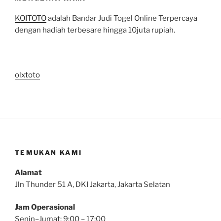
KOITOTO
adalah Bandar Judi Togel Online Terpercaya
dengan hadiah terbesare hingga 10juta rupiah.
olxtoto
TEMUKAN KAMI
Alamat
Jln Thunder 51 A, DKI Jakarta, Jakarta Selatan
Jam Operasional
Senin–Jumat: 9:00 – 17:00