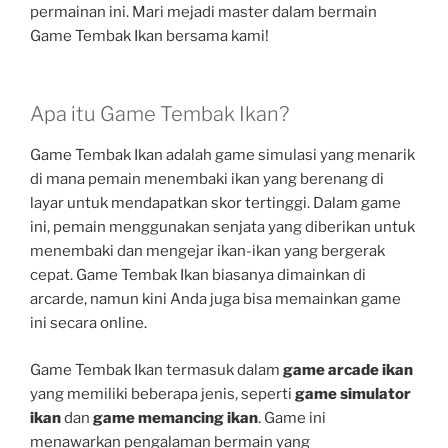
permainan ini. Mari mejadi master dalam bermain
Game Tembak Ikan bersama kami!
Apa itu Game Tembak Ikan?
Game Tembak Ikan adalah game simulasi yang menarik
di mana pemain menembaki ikan yang berenang di
layar untuk mendapatkan skor tertinggi. Dalam game
ini, pemain menggunakan senjata yang diberikan untuk
menembaki dan mengejar ikan-ikan yang bergerak
cepat. Game Tembak Ikan biasanya dimainkan di
arcarde, namun kini Anda juga bisa memainkan game
ini secara online.
Game Tembak Ikan termasuk dalam
game arcade ikan
yang memiliki beberapa jenis, seperti
game simulator
ikan
dan
game memancing ikan
. Game ini
menawarkan pengalaman bermain yang