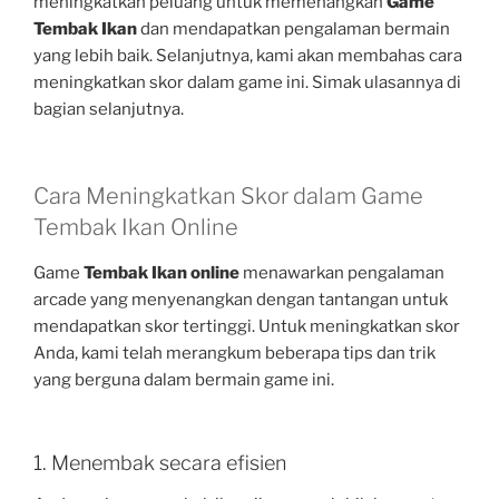
meningkatkan peluang untuk memenangkan
Game
Tembak Ikan
dan mendapatkan pengalaman bermain
yang lebih baik. Selanjutnya, kami akan membahas cara
meningkatkan skor dalam game ini. Simak ulasannya di
bagian selanjutnya.
Cara Meningkatkan Skor dalam Game
Tembak Ikan Online
Game
Tembak Ikan online
menawarkan pengalaman
arcade yang menyenangkan dengan tantangan untuk
mendapatkan skor tertinggi. Untuk meningkatkan skor
Anda, kami telah merangkum beberapa tips dan trik
yang berguna dalam bermain game ini.
1. Menembak secara efisien