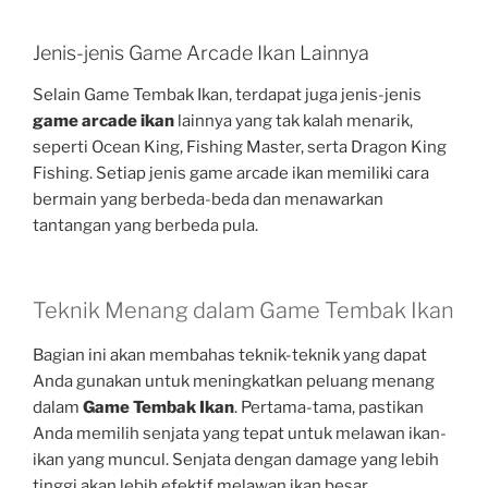
Jenis-jenis Game Arcade Ikan Lainnya
Selain Game Tembak Ikan, terdapat juga jenis-jenis
game arcade ikan
lainnya yang tak kalah menarik,
seperti Ocean King, Fishing Master, serta Dragon King
Fishing. Setiap jenis game arcade ikan memiliki cara
bermain yang berbeda-beda dan menawarkan
tantangan yang berbeda pula.
Teknik Menang dalam Game Tembak Ikan
Bagian ini akan membahas teknik-teknik yang dapat
Anda gunakan untuk meningkatkan peluang menang
dalam
Game Tembak Ikan
. Pertama-tama, pastikan
Anda memilih senjata yang tepat untuk melawan ikan-
ikan yang muncul. Senjata dengan damage yang lebih
tinggi akan lebih efektif melawan ikan besar,