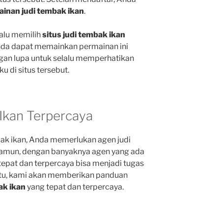
inan judi tembak ikan
.
lalu memilih
situs judi tembak ikan
Anda dapat memainkan permainan ini
an lupa untuk selalu memperhatikan
u di situs tersebut.
Ikan Terpercaya
ak ikan, Anda memerlukan agen judi
 Namun, dengan banyaknya agen yang ada
 tepat dan terpercaya bisa menjadi tugas
itu, kami akan memberikan panduan
ak ikan
yang tepat dan terpercaya.