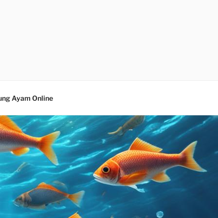
ung Ayam Online