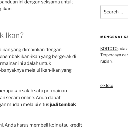
i panduan ini dengan seksama untuk
Search
pikan.
for:
k Ikan?
MENGENAI K
KOITOTO
adala
ainan yang dimainkan dengan
Terpercaya den
nembak ikan-ikan yang bergerak di
rupiah.
ermainan ini adalah untuk
anyaknya melalui ikan-ikan yang
olxtoto
erupakan salah satu permainan
an secara online. Anda dapat
an mudah melalui situs
judi tembak
, Anda harus membeli koin atau kredit