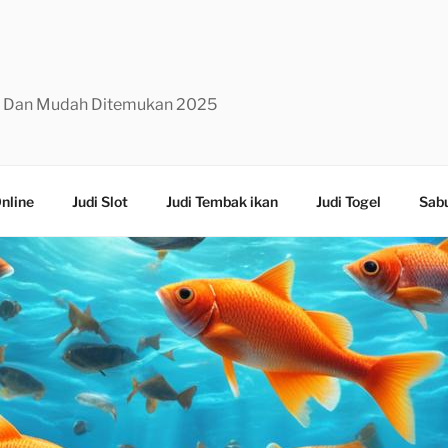
mi Dan Mudah Ditemukan 2025
Online
Judi Slot
Judi Tembak ikan
Judi Togel
Sab