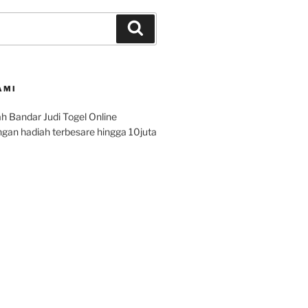
Search
AMI
h Bandar Judi Togel Online
gan hadiah terbesare hingga 10juta