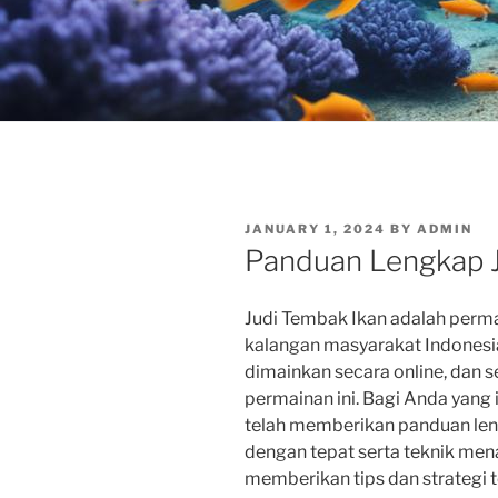
POSTED
JANUARY 1, 2024
BY
ADMIN
ON
Panduan Lengkap J
Judi Tembak Ikan adalah perma
kalangan masyarakat Indonesia
dimainkan secara online, dan 
permainan ini. Bagi Anda yang 
telah memberikan panduan len
dengan tepat serta teknik menan
memberikan tips dan strategi