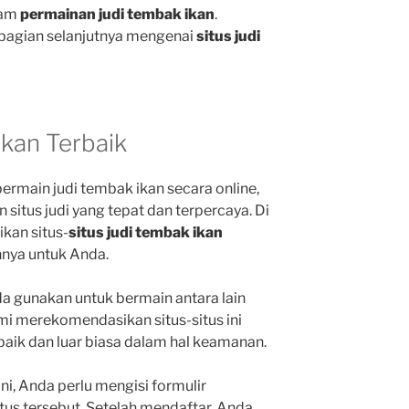
lam
permainan judi tembak ikan
.
ke bagian selanjutnya mengenai
situs judi
Ikan Terbaik
rmain judi tembak ikan secara online,
tus judi yang tepat dan terpercaya. Di
kan situs-
situs judi tembak ikan
nnya untuk Anda.
a gunakan untuk bermain antara lain
Kami merekomendasikan situs-situs ini
baik dan luar biasa dalam hal keamanan.
ini, Anda perlu mengisi formulir
itus tersebut. Setelah mendaftar, Anda