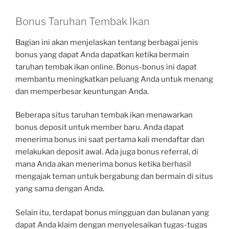
Bonus Taruhan Tembak Ikan
Bagian ini akan menjelaskan tentang berbagai jenis
bonus yang dapat Anda dapatkan ketika bermain
taruhan tembak ikan online. Bonus-bonus ini dapat
membantu meningkatkan peluang Anda untuk menang
dan memperbesar keuntungan Anda.
Beberapa situs taruhan tembak ikan menawarkan
bonus deposit untuk member baru. Anda dapat
menerima bonus ini saat pertama kali mendaftar dan
melakukan deposit awal. Ada juga bonus referral, di
mana Anda akan menerima bonus ketika berhasil
mengajak teman untuk bergabung dan bermain di situs
yang sama dengan Anda.
Selain itu, terdapat bonus mingguan dan bulanan yang
dapat Anda klaim dengan menyelesaikan tugas-tugas