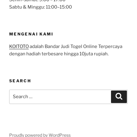
Sabtu & Minggu: 11:00–15:00
MENGENAI KAMI
KOITOTO
adalah Bandar Judi Togel Online Terpercaya
dengan hadiah terbesare hingga 10juta rupiah.
SEARCH
Search
Search
for:
Proudly powered by WordPress