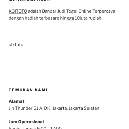
KOITOTO
adalah Bandar Judi Togel Online Terpercaya
dengan hadiah terbesare hingga 10juta rupiah.
olxtoto
TEMUKAN KAMI
Alamat
Jln Thunder 51 A, DKI Jakarta, Jakarta Selatan
Jam Operasional
Senin–Jumat: 9:00 – 17:00