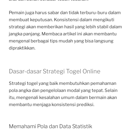
Pemain juga harus sabar dan tidak terburu-buru dalam
membuat keputusan. Konsistensi dalam mengikuti
strategi akan memberikan hasil yang lebih stabil dalam
jangka panjang. Membaca artikel ini akan membantu
mengenal berbagai tips mudah yang bisa langsung
dipraktikkan.
Dasar-dasar Strategi Togel Online
Strategi togel yang baik membutuhkan pemahaman
pola angka dan pengelolaan modal yang tepat. Selain
itu, mengenali kesalahan umum dalam bermain akan
membantu menjaga konsistensi prediksi.
Memahami Pola dan Data Statistik