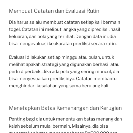
Membuat Catatan dan Evaluasi Rutin
Dia harus selalu membuat catatan setiap kali bermain
togel. Catatan ini meliputi angka yang diprediksi, hasil
keluaran, dan pola yang terlihat. Dengan data ini, dia
bisa mengevaluasi keakuratan prediksi secara rutin.
Evaluasi dilakukan setiap minggu atau bulan, untuk
melihat apakah strategi yang digunakan berhasil atau
perlu diperbaiki. Jika ada pola yang sering muncul, dia
bisa menyesuaikan prediksinya. Catatan membantu
menghindari kesalahan yang sama berulang kali.
Menetapkan Batas Kemenangan dan Kerugian
Penting bagi dia untuk menentukan batas menang dan
kalah sebelum mulai bermain. Misalnya, dia bisa