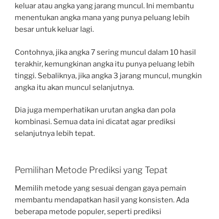
keluar atau angka yang jarang muncul. Ini membantu
menentukan angka mana yang punya peluang lebih
besar untuk keluar lagi.
Contohnya, jika angka 7 sering muncul dalam 10 hasil
terakhir, kemungkinan angka itu punya peluang lebih
tinggi. Sebaliknya, jika angka 3 jarang muncul, mungkin
angka itu akan muncul selanjutnya.
Dia juga memperhatikan urutan angka dan pola
kombinasi. Semua data ini dicatat agar prediksi
selanjutnya lebih tepat.
Pemilihan Metode Prediksi yang Tepat
Memilih metode yang sesuai dengan gaya pemain
membantu mendapatkan hasil yang konsisten. Ada
beberapa metode populer, seperti prediksi