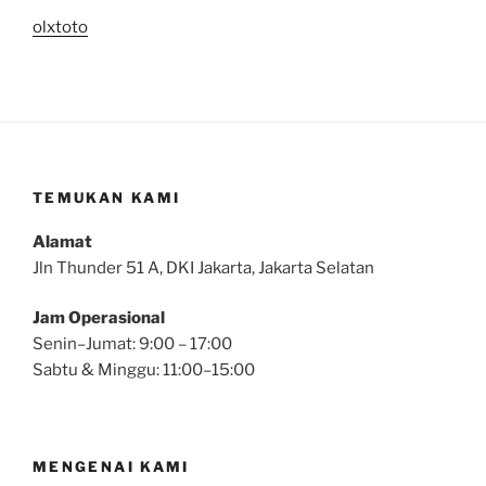
olxtoto
TEMUKAN KAMI
Alamat
Jln Thunder 51 A, DKI Jakarta, Jakarta Selatan
Jam Operasional
Senin–Jumat: 9:00 – 17:00
Sabtu & Minggu: 11:00–15:00
MENGENAI KAMI