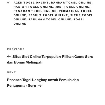
TAGS
AGEN TOGEL ONLINE
,
BANDAR TOGEL ONLINE
,
HADIAH TOGEL ONLINE
,
JUDI TOGEL ONLINE
,
PASARAN TOGEL ONLINE
,
PERMAINAN TOGEL
ONLINE
,
RESULT TOGEL ONLINE
,
SITUS TOGEL
ONLINE
,
TARUHAN TOGEL ONLINE
,
TOGEL
ONLINE
Post
Previous
PREVIOUS
navigation
Post
Situs Slot Online Terpopuler: Pilihan Game Seru
dan Bonus Melimpah
Next
NEXT
Post
Pasaran Togel Lengkap untuk Pemula dan
Penggemar Seru