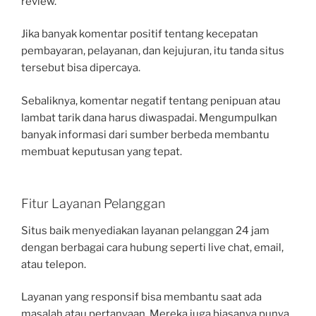
review.
Jika banyak komentar positif tentang kecepatan
pembayaran, pelayanan, dan kejujuran, itu tanda situs
tersebut bisa dipercaya.
Sebaliknya, komentar negatif tentang penipuan atau
lambat tarik dana harus diwaspadai. Mengumpulkan
banyak informasi dari sumber berbeda membantu
membuat keputusan yang tepat.
Fitur Layanan Pelanggan
Situs baik menyediakan layanan pelanggan 24 jam
dengan berbagai cara hubung seperti live chat, email,
atau telepon.
Layanan yang responsif bisa membantu saat ada
masalah atau pertanyaan. Mereka juga biasanya punya